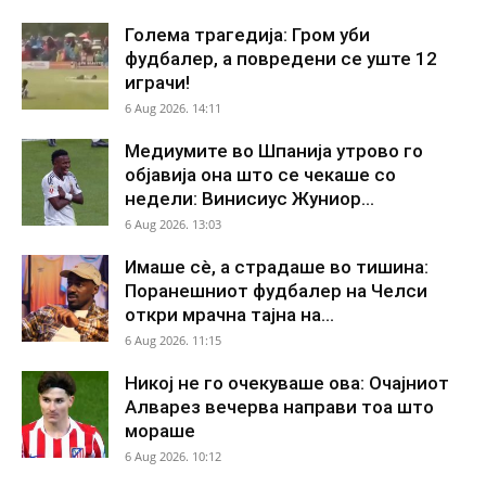
Голема трагедија: Гром уби
фудбалер, а повредени се уште 12
играчи!
6 Aug 2026. 14:11
Медиумите во Шпанија утрово го
објавија она што се чекаше со
недели: Винисиус Жуниор...
6 Aug 2026. 13:03
Имаше сè, а страдаше во тишина:
Поранешниот фудбалер на Челси
откри мрачна тајна на...
6 Aug 2026. 11:15
Никој не го очекуваше ова: Очајниот
Алварез вечерва направи тоа што
мораше
6 Aug 2026. 10:12