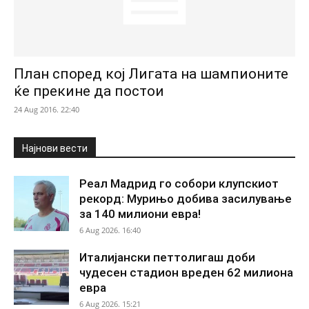
План според кој Лигата на шампионите
ќе прекине да постои
24 Aug 2016. 22:40
Најнови вести
Реал Мадрид го собори клупскиот
рекорд: Мурињо добива засилување
за 140 милиони евра!
6 Aug 2026. 16:40
Италијански петтолигаш доби
чудесен стадион вреден 62 милиона
евра
6 Aug 2026. 15:21