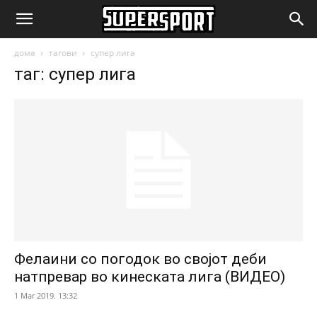
SuperSport.mk
дома
тагови
супер лига
таг: супер лига
Фелаини со погодок во својот деби
натпревар во кинеската лига (ВИДЕО)
1 Mar 2019. 13:32