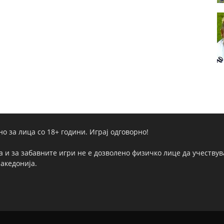
но за лица со 18+ години. Играј одговорно!
а и за забавните игри не е дозволено физичко лице да учествува
Македонија.