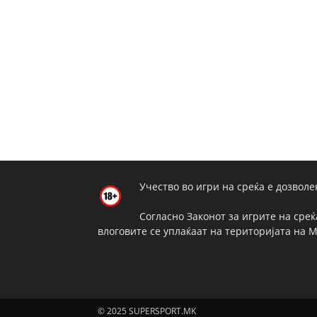
Учество во игри на среќа е дозволе
Согласно Законот за игрите на среќ
влоговите се уплаќаат на територијата на 
© 2025 SUPERSPORT.MK