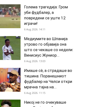
Голема трагедија: Гром
уби фудбалер, а
повредени се уште 12
играчи!
6 Aug 2026. 14:11
Медиумите во Шпанија
утрово го објавија она
што се чекаше со недели:
Винисиус Жуниор...
6 Aug 2026. 13:03
Имаше сè, а страдаше во
тишина: Поранешниот
фудбалер на Челси откри
мрачна тајна на...
6 Aug 2026. 11:15
Никој не го очекуваше