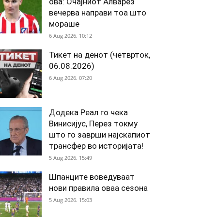
ова: Очајниот Алварез
вечерва направи тоа што
мораше
6 Aug 2026. 10:12
Тикет на денот (четврток,
06.08.2026)
6 Aug 2026. 07:20
Додека Реал го чека
Винисијус, Перез токму
што го заврши најскапиот
трансфер во историјата!
5 Aug 2026. 15:49
Шпанците воведуваат
нови правила оваа сезона
5 Aug 2026. 15:03