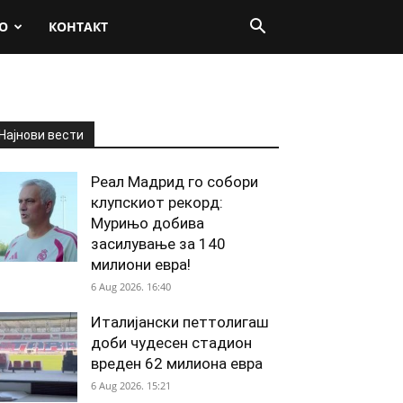
О
КОНТАКТ
Најнови вести
Реал Мадрид го собори
клупскиот рекорд:
Мурињо добива
засилување за 140
милиони евра!
6 Aug 2026. 16:40
Италијански петтолигаш
доби чудесен стадион
вреден 62 милиона евра
6 Aug 2026. 15:21