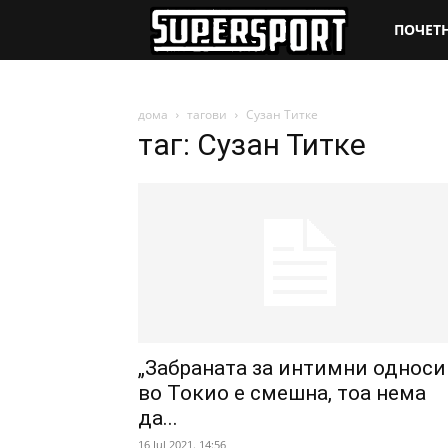
SuperSpo
ПОЧЕТ
дома
тагови
Сузан Титке
таг: Сузан Титке
„Забраната за интимни односи
во Токио е смешна, тоа нема
да...
16 Jul 2021. 14:56