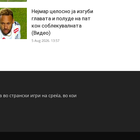
Нејмар целосно ја изгуби
главата и полуде на пат
кон соблекувалната
(Видео)
5 Aug 2026. 13:57
 во странски игри на среќа, во кои