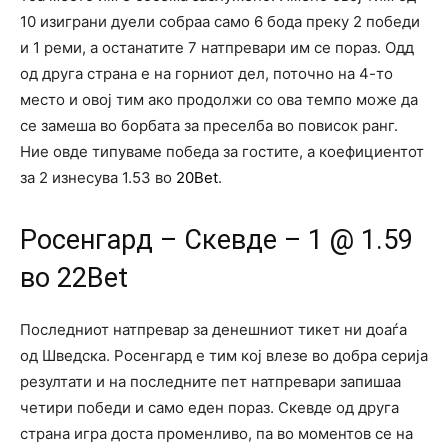
10 изиграни дуели собраа само 6 бода преку 2 победи
и 1 реми, а останатите 7 натпревари им се пораз. Одд
од друга страна е на горниот дел, поточно на 4-то
место и овој тим ако продолжи со ова темпо може да
се замеша во борбата за преселба во повисок ранг.
Ние овде типуваме победа за гостите, а коефициентот
за 2 изнесува 1.53 во
20Bet
.
Росенгард – Скевде – 1 @ 1.59
во 22Bet
Последниот натпревар за денешниот тикет ни доаѓа
од Шведска. Росенгард е тим кој влезе во добра серија
резултати и на последните пет натпревари запишаа
четири победи и само еден пораз. Скевде од друга
страна игра доста променливо, па во моментов се на