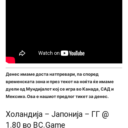
Денес имаме доста натпревари, па според
временската зона и през текот на ноќта ќе имаме
дуели од Мундијалот кој се игра во Канада, САД и
Мексико. Ова е нашиот предлог тикет за денес.
Холандија – Јапонија – ГГ @
1.80 во BC.Game