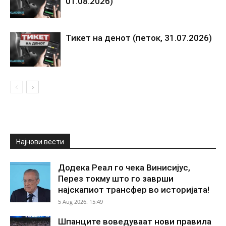
01.08.2026)
Тикет на денот (петок, 31.07.2026)
Најнови вести
Додека Реал го чека Винисијус,
Перез токму што го заврши
најскапиот трансфер во историјата!
5 Aug 2026. 15:49
Шпанците воведуваат нови правила