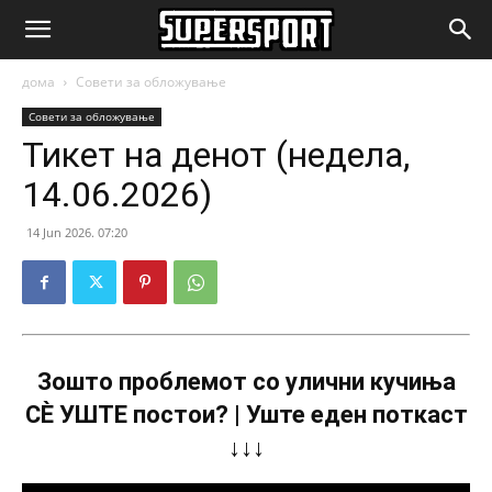
SuperSport.mk
дома
Совети за обложување
Совети за обложување
Тикет на денот (недела,
14.06.2026)
14 Jun 2026. 07:20
Зошто проблемот со улични кучиња
СÈ УШТЕ постои? | Уште еден поткаст
↓↓↓