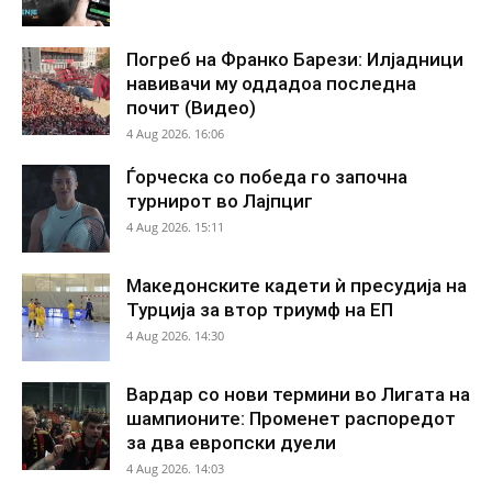
Погреб на Франко Барези: Илјадници
навивачи му оддадоа последна
почит (Видео)
4 Aug 2026. 16:06
Ѓорческа со победа го започна
турнирот во Лајпциг
4 Aug 2026. 15:11
Македонските кадети ѝ пресудија на
Турција за втор триумф на ЕП
4 Aug 2026. 14:30
Вардар со нови термини во Лигата на
шампионите: Променет распоредот
за два европски дуели
4 Aug 2026. 14:03