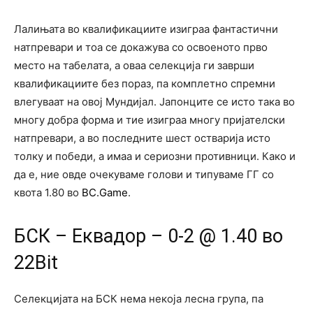
Лалињата во квалификациите изиграа фантастични
натпревари и тоа се докажува со освоеното прво
место на табелата, а оваа селекција ги заврши
квалификациите без пораз, па комплетно спремни
влегуваат на овој Мундијал. Јапонците се исто така во
многу добра форма и тие изиграа многу пријателски
натпревари, а во последните шест остварија исто
толку и победи, а имаа и сериозни противници. Како и
да е, ние овде очекуваме голови и типуваме ГГ со
квота 1.80 во
BC.Game
.
БСК – Еквадор – 0-2 @ 1.40 во
22Bit
Селекцијата на БСК нема некоја лесна група, па