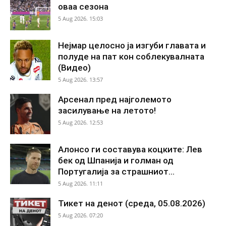
оваа сезона
5 Aug 2026. 15:03
Нејмар целосно ја изгуби главата и
полуде на пат кон соблекувалната
(Видео)
5 Aug 2026. 13:57
Арсенал пред најголемото
засилување на летото!
5 Aug 2026. 12:53
Алонсо ги составува коцките: Лев
бек од Шпанија и голман од
Португалија за страшниот...
5 Aug 2026. 11:11
Тикет на денот (среда, 05.08.2026)
5 Aug 2026. 07:20