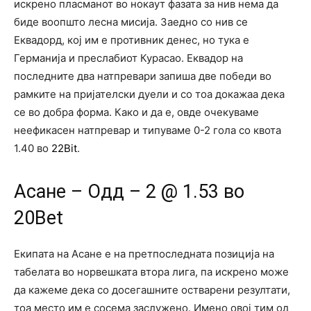
искрено пласманот во нокаут фазата за нив нема да
биде воопшто лесна мисија. Заедно со нив се
Еквадорд, кој им е противник денес, но тука е
Германија и преслабиот Курасао. Еквадор на
последните два натпревари запиша две победи во
рамките на пријателски дуели и со тоа докажаа дека
се во добра форма. Како и да е, овде очекуваме
неефикасен натпревар и типуваме 0-2 гола со квота
1.40 во
22Bit
.
Асане – Одд – 2 @ 1.53 во
20Bet
Екипата на Асане е на претпоследната позиција на
табелата во норвешката втора лига, па искрено може
да кажеме дека со досегашните остварени резултати,
тоа место им е сосема заслужено. Имено овој тим од