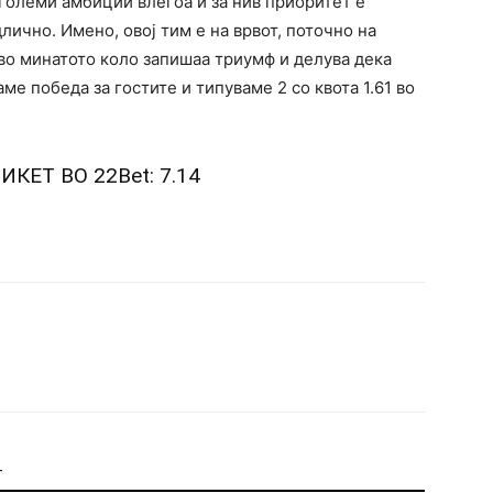
 големи амбиции влегоа и за нив приоритет е
длично. Имено, овој тим е на врвот, поточно на
 во минатото коло запишаа триумф и делува дека
ме победа за гостите и типуваме 2 со квота 1.61 во
ТИКЕТ ВО
22Bet
: 7.14
Т