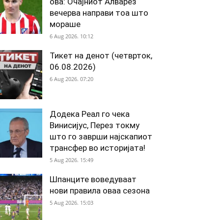
ова: Очајниот Алварез
вечерва направи тоа што
мораше
6 Aug 2026. 10:12
Тикет на денот (четврток,
06.08.2026)
6 Aug 2026. 07:20
Додека Реал го чека
Винисијус, Перез токму
што го заврши најскапиот
трансфер во историјата!
5 Aug 2026. 15:49
Шпанците воведуваат
нови правила оваа сезона
5 Aug 2026. 15:03