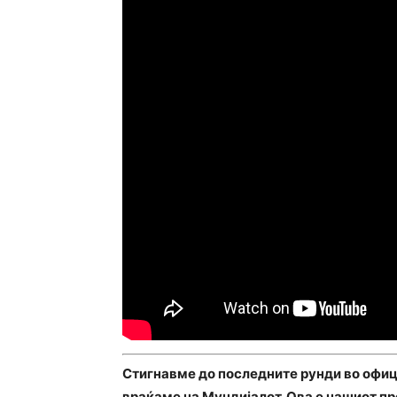
Стигнавме до последните рунди во офици
враќаме на Мундијалот. Ова е нашиот пр