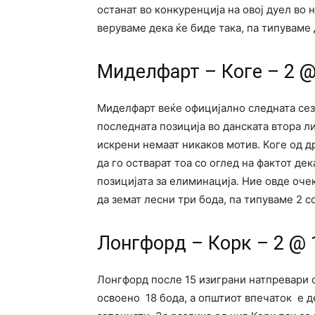
останат во конкуренција на овој дуел во 
веруваме дека ќе биде така, па типуваме 
Миделфарт – Коге – 2 @
Миделфарт веќе официјално следната сезо
последната позиција во данската втора л
искрени немаат никаков мотив. Коге од др
да го остварат тоа со оглед на фактот дек
позицијата за елиминација. Ние овде оче
да земат лесни три бода, па типуваме 2 со
Лонгфорд – Корк – 2 @ 1
Лонгфорд после 15 изиграни натпревари с
освоено 18 бода, а општиот впечаток е д