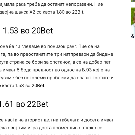
најмала рака треба да останат непоразени. Ние
двојна шанса Х2 со квота 1.80 во
22Bit
.
 1.53 во 20Bet
на ќе ги гледаме во понизок ранг. Тие се на
ига, па во преостанатите три натпревари да бидеме
уга страна се бори за опстанок, а се на добар пат
а имаат 5 бода предност во однос на Б.93 кој е на
куваме без поголеми проблеми да слават гостите и
 квота 1.53 во
20Bet
.
.61 во 22Bet
е наоѓа на вториот дел на табелата и досега имаат
ека овој тим игра доста променливо откако се