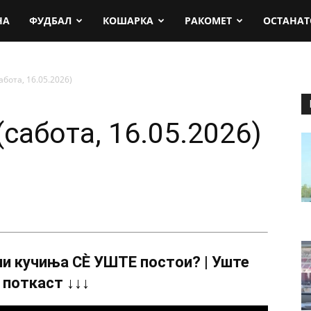
rt.mk
НА
ФУДБАЛ
КОШАРКА
РАКОМЕТ
ОСТАНАТ
абота, 16.05.2026)
(сабота, 16.05.2026)
и кучиња СÈ УШТЕ постои? | Уште
 поткаст ↓↓↓