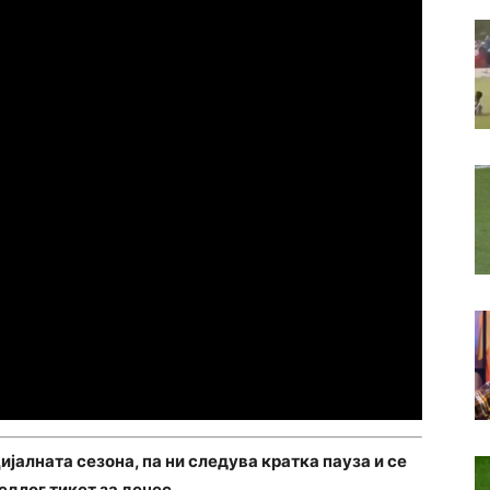
јалната сезона, па ни следува кратка пауза и се
едлог тикет за денес.