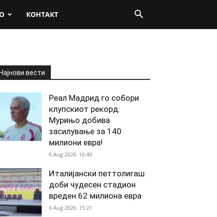
О
КОНТАКТ
Најнови вести
Реал Мадрид го собори
клупскиот рекорд:
Мурињо добива
засилување за 140
милиони евра!
6 Aug 2026. 16:40
Италијански петтолигаш
доби чудесен стадион
вреден 62 милиона евра
6 Aug 2026. 15:21