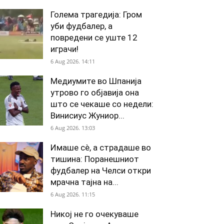
Голема трагедија: Гром
уби фудбалер, а
повредени се уште 12
играчи!
6 Aug 2026. 14:11
Медиумите во Шпанија
утрово го објавија она
што се чекаше со недели:
Винисиус Жуниор...
6 Aug 2026. 13:03
Имаше сè, а страдаше во
тишина: Поранешниот
фудбалер на Челси откри
мрачна тајна на...
6 Aug 2026. 11:15
Никој не го очекуваше