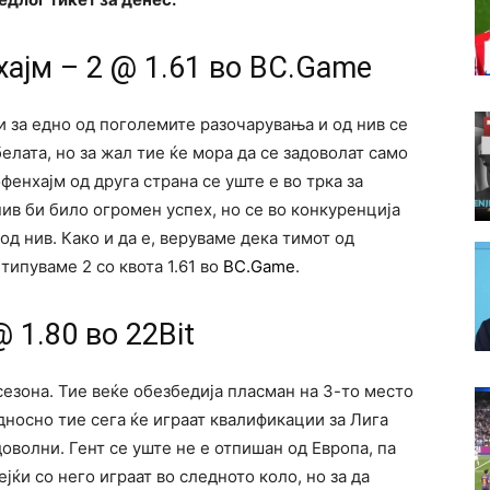
ајм – 2 @ 1.61 во BC.Game
 за едно од поголемите разочарувања и од нив се
елата, но за жал тие ќе мора да се задоволат само
енхајм од друга страна се уште е во трка за
нив би било огромен успех, но се во конкуренција
од нив. Како и да е, веруваме дека тимот од
типуваме 2 со квота 1.61 во
BC.Game
.
@ 1.80 во 22Bit
сезона. Тие веќе обезбедија пласман на 3-то место
односно тие сега ќе играат квалификации за Лига
доволни. Гент се уште не е отпишан од Европа, па
јќи со него играат во следното коло, но за да