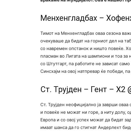
Менхенгладбах – Хофенх
Тимот на Менхенгладбах оваа сезона важи
очекуваше да бидат на горниот дел на таб
со навремен опстанок и ништо повеќе. Хоф
пласман во Лигата на шампиони и тоа за 
со Штутгарт, па работите не зависат само 
Синсхајм на овој натпревар ќе победи, па 
Ст. Трујден – Гент – Х2 
Ст. Трујден неофицијално ја заврши оваа 
и повеќе не можат ни горе, а ниту долу, 
Европа и со овој успех можат да бидат за
имаат шанса да го стигнат Андерлехт биде