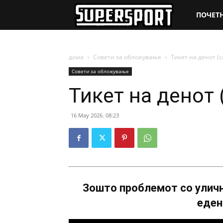
SuperSpo
ПОЧЕТ
дома
Совети за обложување
Тикет на денот (с
Совети за обложување
Тикет на денот 
16 May 2026. 08:23
Зошто проблемот со уличн
еден