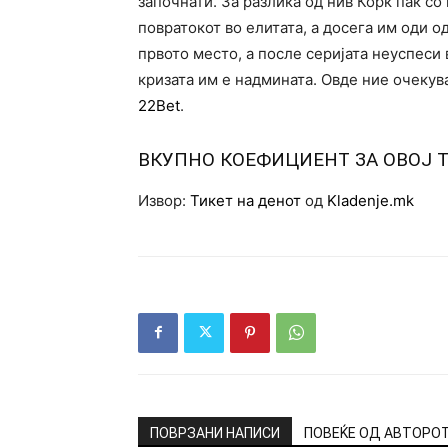
започнати. За разлика од нив Корк пак со
повратокот во елитата, а досега им оди о
првото место, а после серијата неуспеси
кризата им е надмината. Овде ние очекува
22Bet
.
ВКУПНО КОЕФИЦИЕНТ ЗА ОВОЈ 
Извор:
Тикет на денот
од
Kladenje.mk
ПОВРЗАНИ НАПИСИ
ПОВЕЌЕ ОД АВТОРО