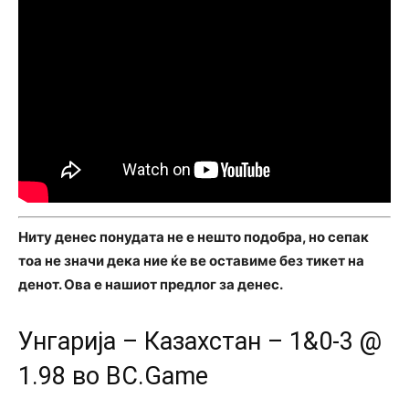
Ниту денес понудата не е нешто подобра, но сепак
тоа не значи дека ние ќе ве оставиме без тикет на
денот. Ова е нашиот предлог за денес.
Унгарија – Казахстан – 1&0-3 @
1.98 во BC.Game