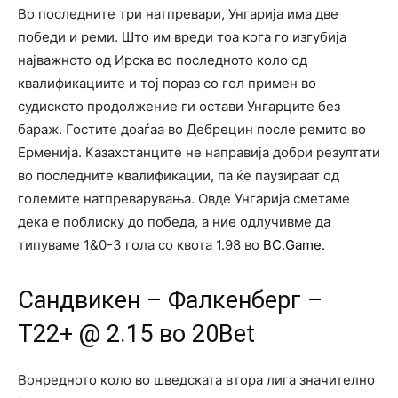
Во последните три натпревари, Унгарија има две
победи и реми. Што им вреди тоа кога го изгубија
најважното од Ирска во последното коло од
квалификациите и тој пораз со гол примен во
судиското продолжение ги остави Унгарците без
бараж. Гостите доаѓаа во Дебрецин после ремито во
Ерменија. Казахстанците не направија добри резултати
во последните квалификации, па ќе паузираат од
големите натпреварувања. Овде Унгарија сметаме
дека е поблиску до победа, а ние одлучивме да
типуваме 1&0-3 гола со квота 1.98 во
BC.Game
.
Сандвикен – Фалкенберг –
Т22+ @ 2.15 во 20Bet
Вонредното коло во шведската втора лига значително