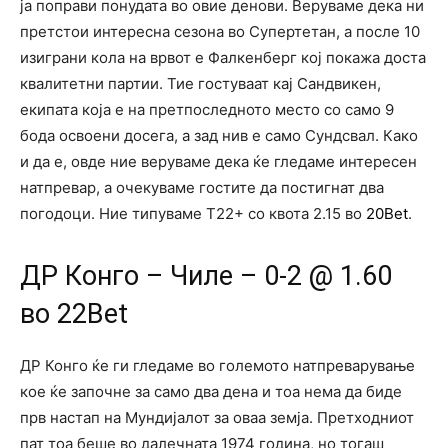
ја поправи понудата во овие денови. Веруваме дека ни
претстои интересна сезона во Супертетан, а после 10
изиграни кола на врвот е Фалкенберг кој покажа доста
квалитетни партии. Тие гостуваат кај Сандвикен,
екипата која е на претпоследното место со само 9
бода освоени досега, а зад нив е само Сундсвал. Како
и да е, овде ние веруваме дека ќе гледаме интересен
натпревар, а очекуваме гостите да постигнат два
погодоци. Ние типуваме Т22+ со квота 2.15 во
20Bet
.
ДР Конго – Чиле – 0-2 @ 1.60
во 22Bet
ДР Конго ќе ги гледаме во големото натпреварување
кое ќе започне за само два дена и тоа нема да биде
прв настап на Мундијалот за оваа земја. Претходниот
пат тоа беше во далечната 1974 година, но тогаш