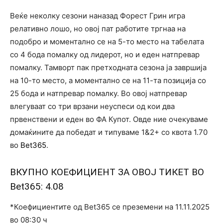
Веќе неколку сезони наназад Форест Грин игра
релативно лошо, но овој пат работите тргнаа на
подобро и моментално се на 5-то место на табелата
со 4 бода помалку од лидерот, но и еден натпревар
помалку. Тамворт пак претходната сезона ја завршија
на 10-то место, а моментално се на 11-та позиција со
25 бода и натпревар помалку. Во овој натпревар
влегуваат со три врзани неуспеси од кои два
првенствени и еден во ФА Купот. Овде ние очекуваме
домаќините да победат и типуваме 1&2+ со квота 1.70
во
Bet365
.
ВКУПНО КОЕФИЦИЕНТ ЗА ОВОЈ ТИКЕТ ВО
Bet365
: 4.08
*Коефициентите од Bet365 се преземени на 11.11.2025
во 08:30 ч