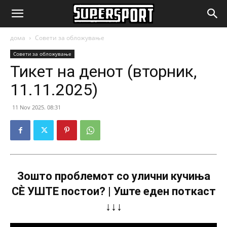
SuperSport.mk
дома
Совети за обложување
Совети за обложување
Тикет на денот (вторник,
11.11.2025)
11 Nov 2025. 08:31
Зошто проблемот со улични кучиња
СÈ УШТЕ постои? | Уште еден поткаст
↓↓↓