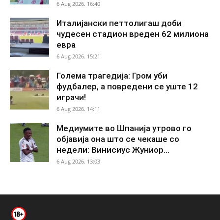
6 Aug 2026. 16:40
Италијански петтолигаш доби
чудесен стадион вреден 62 милиона
евра
6 Aug 2026. 15:21
Голема трагедија: Гром уби
фудбалер, а повредени се уште 12
играчи!
6 Aug 2026. 14:11
Медиумите во Шпанија утрово го
објавија она што се чекаше со
недели: Винисиус Жуниор...
6 Aug 2026. 13:03