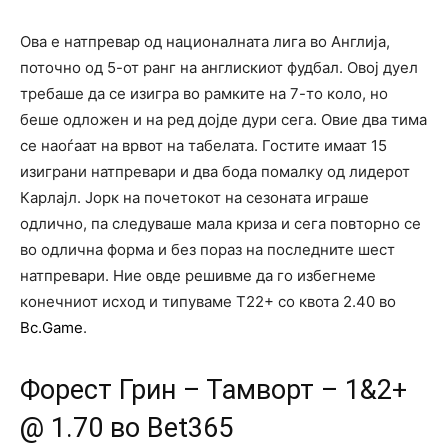
Ова е натпревар од националната лига во Англија,
поточно од 5-от ранг на англискиот фудбал. Овој дуел
требаше да се изигра во рамките на 7-то коло, но
беше одложен и на ред дојде дури сега. Овие два тима
се наоѓаат на врвот на табелата. Гостите имаат 15
изиграни натпревари и два бода помалку од лидерот
Карлајл. Јорк на почетокот на сезоната играше
одлично, па следуваше мала криза и сега повторно се
во одлична форма и без пораз на последните шест
натпревари. Ние овде решивме да го избегнеме
конечниот исход и типуваме Т22+ со квота 2.40 во
Bc.Game
.
Форест Грин – Тамворт – 1&2+
@ 1.70 во Bet365