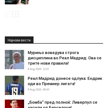
Најнови вести
Мурињо воведува строга
дисциплина во Реал Мадрид: Ова се
трите нови правила!
8 Aug 2026. 12:01
Реал Мадрид донесе одлука: Ендрик
оди во Премиер лигата!
8 Aug 2026. 09:43
„Бомба“ пред полноќ: Ливерпул се
засили од Барселона!