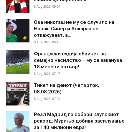
8 Aug 2026. 09:04
Ова никогаш не му се случило на
Новак: Синер и Алкараз се
откажуваат, а...
8 Aug 2026. 08:45
Француски судија обвинет за
семејно насилство – му се заканува
18 месеци затвор!
8 Aug 2026. 07:47
Тикет на денот (четврток,
08.08.2026)
8 Aug 2026. 07:20
Реал Мадрид го собори клупскиот
рекорд: Мурињо добива засилување
за 140 милиони евра!