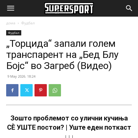
SuperSport.mk
дома
Фудбал
Фудбал
„Торцида“ запали голем
транспарент на „Бед Блу
Бојс“ во Загреб (Видео)
9 May 2026. 18:24
Зошто проблемот со улични кучиња
СÈ УШТЕ постои? | Уште еден поткаст
↓↓↓