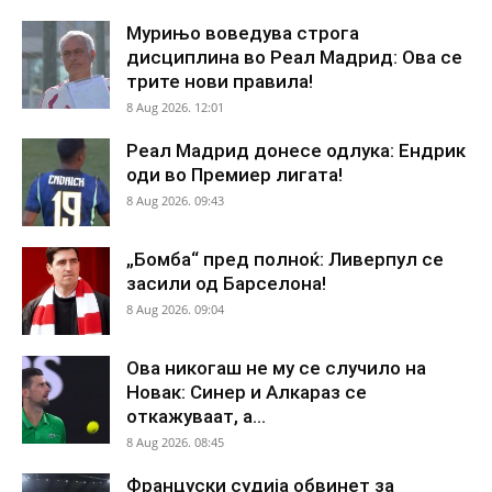
Мурињо воведува строга
дисциплина во Реал Мадрид: Ова се
трите нови правила!
8 Aug 2026. 12:01
Реал Мадрид донесе одлука: Ендрик
оди во Премиер лигата!
8 Aug 2026. 09:43
„Бомба“ пред полноќ: Ливерпул се
засили од Барселона!
8 Aug 2026. 09:04
Ова никогаш не му се случило на
Новак: Синер и Алкараз се
откажуваат, а...
8 Aug 2026. 08:45
Француски судија обвинет за