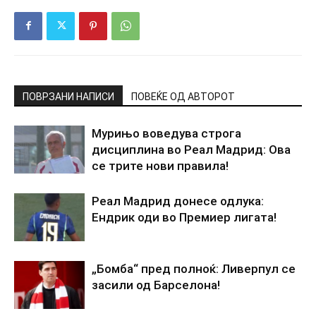
ПОВРЗАНИ НАПИСИ
ПОВЕЌЕ ОД АВТОРОТ
Мурињо воведува строга
дисциплина во Реал Мадрид: Ова
се трите нови правила!
Реал Мадрид донесе одлука:
Ендрик оди во Премиер лигата!
„Бомба“ пред полноќ: Ливерпул се
засили од Барселона!