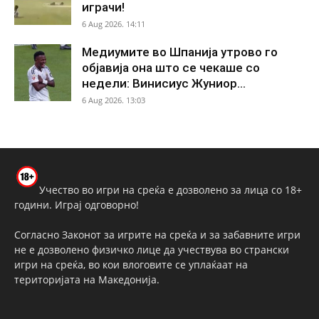
играчи!
6 Aug 2026. 14:11
Медиумите во Шпанија утрово го
објавија она што се чекаше со
недели: Винисиус Жуниор...
6 Aug 2026. 13:03
Учество во игри на среќа е дозволено за лица со 18+
години. Играј одговорно!
Согласно Законот за игрите на среќа и за забавните игри
не е дозволено физичко лице да учествува во странски
игри на среќа, во кои влоговите се уплаќаат на
територијата на Македонија.