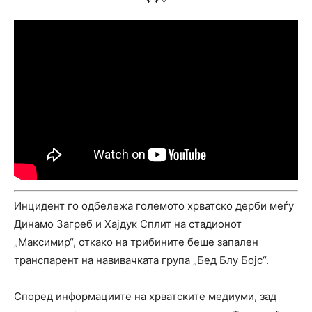
Инцидент го одбележа големото хрватско дерби меѓу
Динамо Загреб и Хајдук Сплит на стадионот
„Максимир“, откако на трибините беше запален
транспарент на навивачката група „Бед Блу Бојс“.
Според информациите на хрватските медиуми, зад