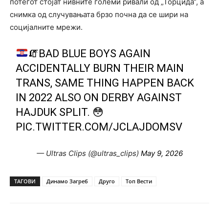
потегот стојат нивните големи ривали од „Торцида“, а
снимка од случувањата брзо почна да се шири на
социјалните мрежи.
🧯
BAD BLUE BOYS AGAIN
ACCIDENTALLY BURN THEIR MAIN
TRANS, SAME THING HAPPEN BACK
IN 2022 ALSO ON DERBY AGAINST
HAJDUK SPLIT.
😳
PIC.TWITTER.COM/JCLAJDOMSV
— Ultras Clips (@ultras_clips)
May 9, 2026
ТАГОВИ
Динамо Загреб
Друго
Топ Вести