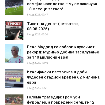
семејно насилство – му се заканува
18 месеци затвор!
8 Aug 2026. 07:47
Тикет на денот (четврток,
08.08.2026)
8 Aug 2026. 07:20
Реал Мадрид го собори клупскиот
рекорд: Мурињо добива засилување
за 140 милиони евра!
6 Aug 2026. 16:40
Италијански петтолигаш доби
чудесен стадион вреден 62 милиона
евра
6 Aug 2026. 15:21
Голема трагедија: Гром уби
фудбалер, а повредени се уште 12