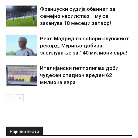
Француски судија обвинет за
семејно насилство – му се
заканува 18 месеци затвор!
Реал Мадрид го собори клупскиот
рекорд: Мурињо добива
засилување за 140 милиони евра!
Италијански петтолигаш доби
чудесен стадион вреден 62
милиона евра
Најнови вести