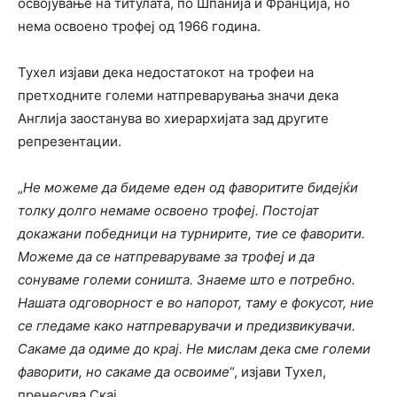
освојување на титулата, по Шпанија и Франција, но
нема освоено трофеј од 1966 година.
Тухел изјави дека недостатокот на трофеи на
претходните големи натпреварувања значи дека
Англија заостанува во хиерархијата зад другите
репрезентации.
„
Не можеме да бидеме еден од фаворитите бидејќи
толку долго немаме освоено трофеј. Постојат
докажани победници на турнирите, тие се фаворити.
Можеме да се натпреваруваме за трофеј и да
сонуваме големи соништа. Знаеме што е потребно.
Нашата одговорност е во напорот, таму е фокусот, ние
се гледаме како натпреварувачи и предизвикувачи.
Сакаме да одиме до крај. Не мислам дека сме големи
фаворити, но сакаме да освоиме
“, изјави Тухел,
пренесува Скај.