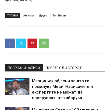
ТАГОВИ
Англија
Друго
Топ Вести
ПОВРЗАНИ НАПИСИ
ПОВЕЌЕ ОД АВТОРОТ
Марцињак објасни зошто го
помилува Меси: Навивачите и
експертите не можат да
поверуваат што зборува
Манчестер Сити за 100 милиони