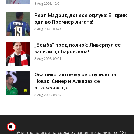
8 Aug 2026. 12:01
Реал Мадрид донесе одлука: Ендрик
оди во Премиер лигата!
8 Aug 2026. 09:43
„Бомба“ пред полноќ: Ливерпул се
засили од Барселона!
8 Aug 2026. 09:04
Ова никогаш не му се случило на
Новак: Синер и Алкараз се
откажуваат, а...
8 Aug 2026. 08:45
Учество во игри на среќа е дозволено за лица со 18+