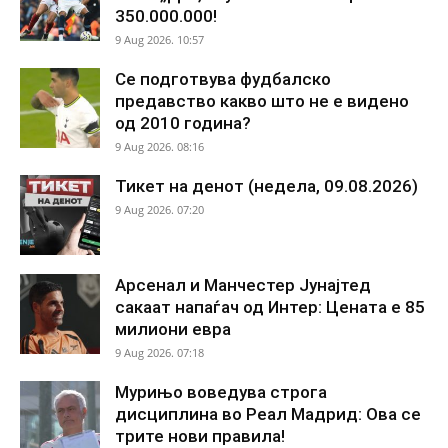
350.000.000!
9 Aug 2026. 10:57
Се подготвува фудбалско
предавство какво што не е видено
од 2010 година?
9 Aug 2026. 08:16
Тикет на денот (недела, 09.08.2026)
9 Aug 2026. 07:20
Арсенал и Манчестер Јунајтед
сакаат напаѓач од Интер: Цената е 85
милиони евра
9 Aug 2026. 07:18
Мурињо воведува строга
дисциплина во Реал Мадрид: Ова се
трите нови правила!