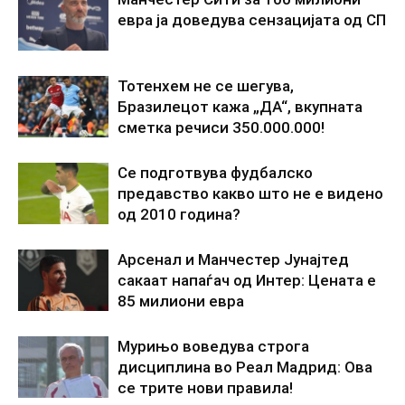
евра ја доведува сензацијата од СП
Тотенхем не се шегува,
Бразилецот кажа „ДА“, вкупната
сметка речиси 350.000.000!
Се подготвува фудбалско
предавство какво што не е видено
од 2010 година?
Арсенал и Манчестер Јунајтед
сакаат напаѓач од Интер: Цената е
85 милиони евра
Мурињо воведува строга
дисциплина во Реал Мадрид: Ова
се трите нови правила!