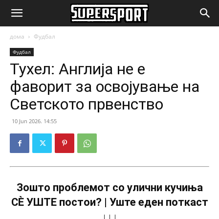
SuperSport.mk
дома
Фудбал
Фудбал
Тухел: Англија не е
фаворит за освојување на
Светското првенство
10 Jun 2026. 14:55
Зошто проблемот со улични кучиња
СÈ УШТЕ постои? | Уште еден поткаст
↓↓↓