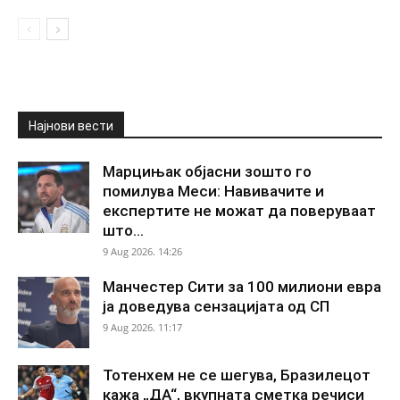
Најнови вести
Марцињак објасни зошто го
помилува Меси: Навивачите и
експертите не можат да поверуваат
што...
9 Aug 2026. 14:26
Манчестер Сити за 100 милиони евра
ја доведува сензацијата од СП
9 Aug 2026. 11:17
Тотенхем не се шегува, Бразилецот
кажа „ДА“, вкупната сметка речиси