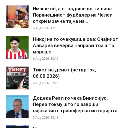
Имаше сè, а страдаше во тишина:
Поранешниот фудбалер на Челси
откри мрачна тајна на...
6 Aug 2026. 11:15
Никој не го очекуваше ова: Очајниот
Алварез вечерва направи тоа што
мораше
6 Aug 2026. 10:12
Тикет на денот (четврток,
06.08.2026)
6 Aug 2026. 07:20
Додека Реал го чека Винисијус,
Перез токму што го заврши
најскапиот трансфер во историјата!
5 Aug 2026. 15:49