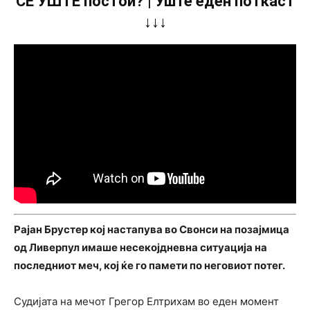
СÈ УШТЕ постои? | Уште еден поткаст
↓↓↓
Рајан Брустер кој настапува во Свонси на позајмица
од Ливерпул имаше несекојдневна ситуација на
последниот меч, кој ќе го памети по неговиот потег.
Судијата на мечот Грегор Елтрихам во еден момент