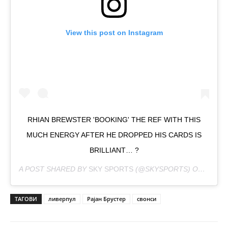
View this post on Instagram
RHIAN BREWSTER 'BOOKING' THE REF WITH THIS
MUCH ENERGY AFTER HE DROPPED HIS CARDS IS
BRILLIANT… ?
A POST SHARED BY
SKY SPORTS
(@SKYSPORTS) ON
FEB 2,
ТАГОВИ
ливерпул
Рајан Брустер
свонси