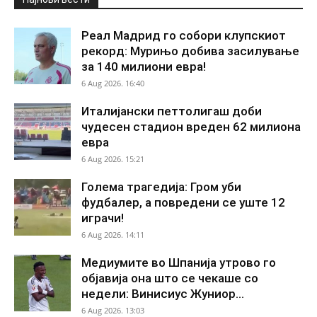
Реал Мадрид го собори клупскиот
рекорд: Мурињо добива засилување
за 140 милиони евра!
6 Aug 2026. 16:40
Италијански петтолигаш доби
чудесен стадион вреден 62 милиона
евра
6 Aug 2026. 15:21
Голема трагедија: Гром уби
фудбалер, а повредени се уште 12
играчи!
6 Aug 2026. 14:11
Медиумите во Шпанија утрово го
објавија она што се чекаше со
недели: Винисиус Жуниор...
6 Aug 2026. 13:03