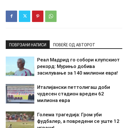
ПОВРЗАНИ НАПИСИ
ПОВЕЌЕ ОД АВТОРОТ
Реал Мадрид го собори клупскиот
рекорд: Мурињо добива
засилување за 140 милиони евра!
Италијански петтолигаш доби
чудесен стадион вреден 62
милиона евра
Голема трагедија: Гром уби
фудбалер, а повредени се уште 12
играчи!