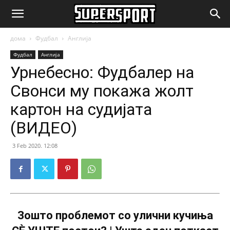
SuperSport.mk
дома
Фудбал
Англија
Фудбал
Англија
Урнебесно: Фудбалер на
Свонси му покажа жолт
картон на судијата
(ВИДЕО)
3 Feb 2020. 12:08
Зошто проблемот со улични кучиња