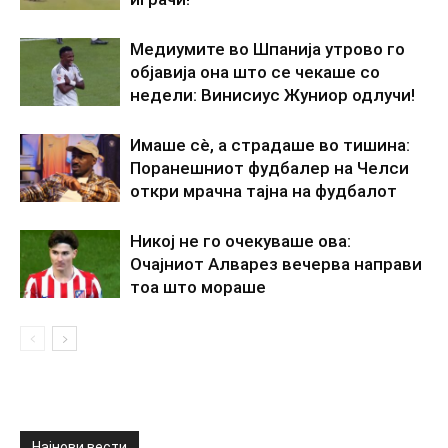
Медиумите во Шпанија утрово го
објавија она што се чекаше со
недели: Винисиус Жуниор одлучи!
Имаше сè, а страдаше во тишина:
Поранешниот фудбалер на Челси
откри мрачна тајна на фудбалот
Никој не го очекуваше ова:
Очајниот Алварез вечерва направи
тоа што мораше
Најнови вести