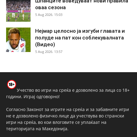
Шпанците воведуваат нови правила
оваа сезона
5 Aug 2026. 15:03
Нејмар целосно ја изгуби главата и
полуде на пат кон соблекувалната
(Видео)
5 Aug 2026. 13:57
Учество во игри на среќа е дозволено за лица со 18+
години. Играј одговорно!
Согласно Законот за игрите на среќа и за забавните игри
не е дозволено физичко лице да учествува во странски
игри на среќа, во кои влоговите се уплаќаат на
територијата на Македонија.