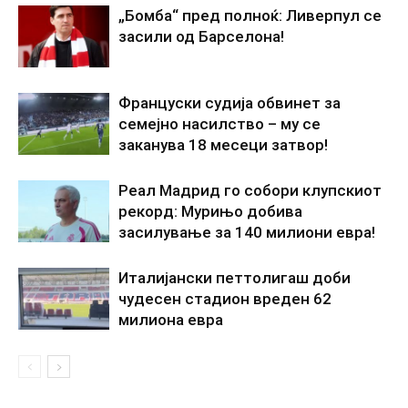
„Бомба“ пред полноќ: Ливерпул се
засили од Барселона!
Француски судија обвинет за
семејно насилство – му се
заканува 18 месеци затвор!
Реал Мадрид го собори клупскиот
рекорд: Мурињо добива
засилување за 140 милиони евра!
Италијански петтолигаш доби
чудесен стадион вреден 62
милиона евра