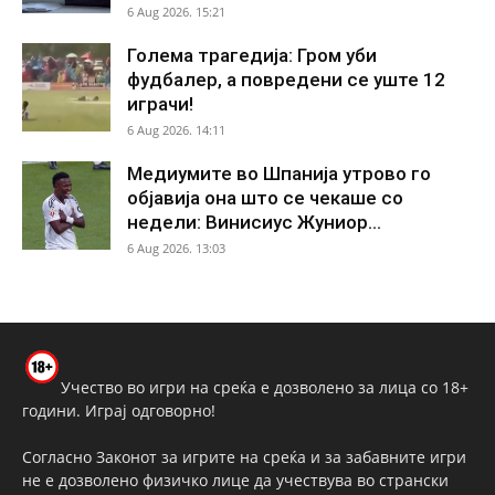
6 Aug 2026. 15:21
Голема трагедија: Гром уби
фудбалер, а повредени се уште 12
играчи!
6 Aug 2026. 14:11
Медиумите во Шпанија утрово го
објавија она што се чекаше со
недели: Винисиус Жуниор...
6 Aug 2026. 13:03
Учество во игри на среќа е дозволено за лица со 18+
години. Играј одговорно!
Согласно Законот за игрите на среќа и за забавните игри
не е дозволено физичко лице да учествува во странски