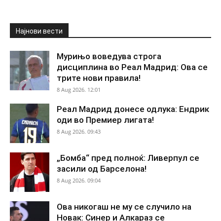
Најнови вести
Мурињо воведува строга
дисциплина во Реал Мадрид: Ова се
трите нови правила!
8 Aug 2026. 12:01
Реал Мадрид донесе одлука: Ендрик
оди во Премиер лигата!
8 Aug 2026. 09:43
„Бомба“ пред полноќ: Ливерпул се
засили од Барселона!
8 Aug 2026. 09:04
Ова никогаш не му се случило на
Новак: Синер и Алкараз се