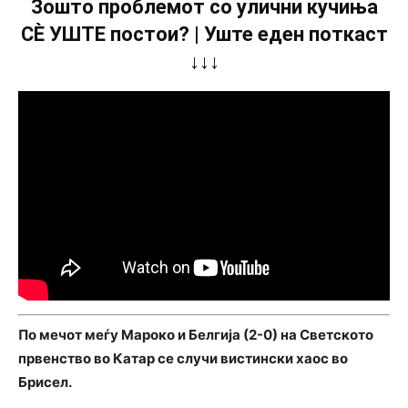
Зошто проблемот со улични кучиња
СÈ УШТЕ постои? | Уште еден поткаст
↓↓↓
По мечот меѓу Мароко и Белгија (2-0) на Светското
првенство во Катар се случи вистински хаос во
Брисел.