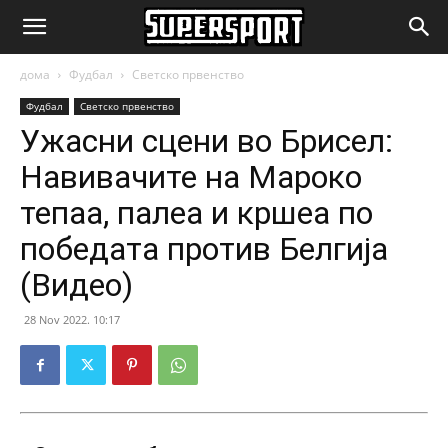
SuperSport.mk
дома
Фудбал
Светско првенство
Фудбал
Светско првенство
Ужасни сцени во Брисел:
Навивачите на Мароко
тепаа, палеа и кршеа по
победата против Белгија
(Видео)
28 Nov 2022. 10:17