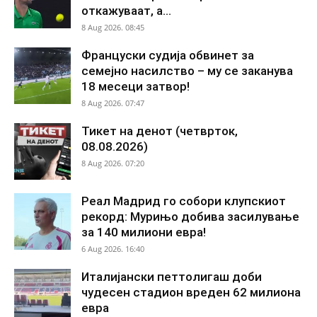
откажуваат, а...
8 Aug 2026. 08:45
Француски судија обвинет за
семејно насилство – му се заканува
18 месеци затвор!
8 Aug 2026. 07:47
Тикет на денот (четврток,
08.08.2026)
8 Aug 2026. 07:20
Реал Мадрид го собори клупскиот
рекорд: Мурињо добива засилување
за 140 милиони евра!
6 Aug 2026. 16:40
Италијански петтолигаш доби
чудесен стадион вреден 62 милиона
евра