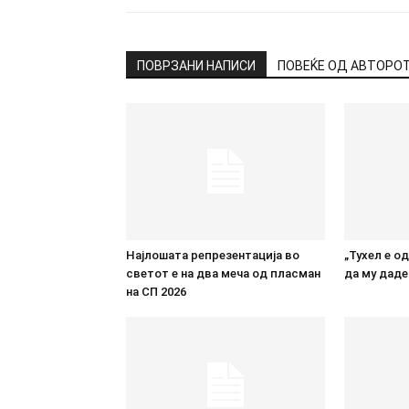
ПОВРЗАНИ НАПИСИ
ПОВЕЌЕ ОД АВТОРО
Најлошата репрезентација во
„Тухел е о
светот е на два меча од пласман
да му даде
на СП 2026