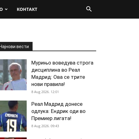
О
КОНТАКТ
Најнови вести
Мурињо воведува строга
дисциплина во Реал
Мадрид: Ова се трите
нови правила!
8 Aug 2026. 12:01
Реал Мадрид донесе
одлука: Ендрик оди во
Премиер лигата!
8 Aug 2026. 09:43