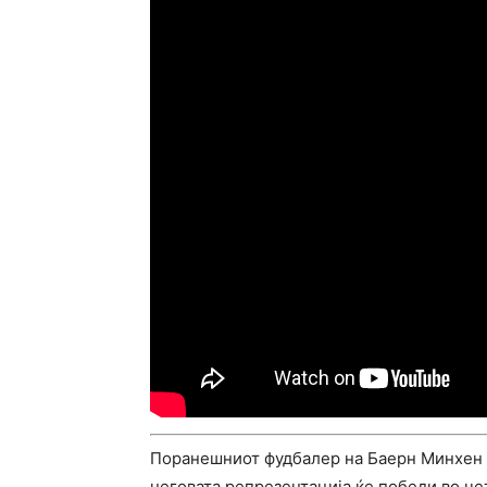
Поранешниот фудбалер на Баерн Минхен и
неговата репрезентација ќе победи во ч