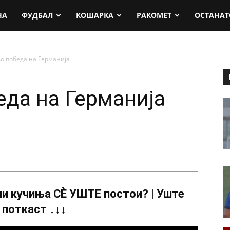
rt.mk
НА
ФУДБАЛ
КОШАРКА
РАКОМЕТ
ОСТАНАТ
о победа на Германија
еда на Германија
и кучиња СÈ УШТЕ постои? | Уште
 поткаст ↓↓↓