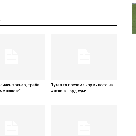
Т
дличен тренер, треба
Тухел го презема кормилото на
ме шанса!“
Англија: Горд сум!