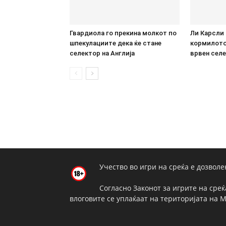
Гвардиола го прекина молкот по
Ли Карсли 
шпекулациите дека ќе стане
кормилото:
селектор на Англија
врвен селе
Учество во игри на среќа е дозволе
Согласно Законот за игрите на среќ
влоговите се уплаќаат на територијата на 