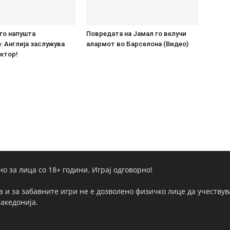
го напушта
Повредата на Јамал го вклучи
 Англија заслужува
алармот во Барселона (Видео)
ктор!
но за лица со 18+ години. Играј одговорно!
а и за забавните игри не е дозволено физичко лице да учествува
Македонија.