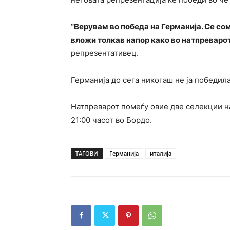
“Верувам во победа на Германија. Се со
вложи толкав напор како во натпреваро
репрезентативец.
Германија до сега никогаш не ја победила
Натпреварот помеѓу овие две селекции на
21:00 часот во Бордо.
ТАГОВИ
Германија
италија