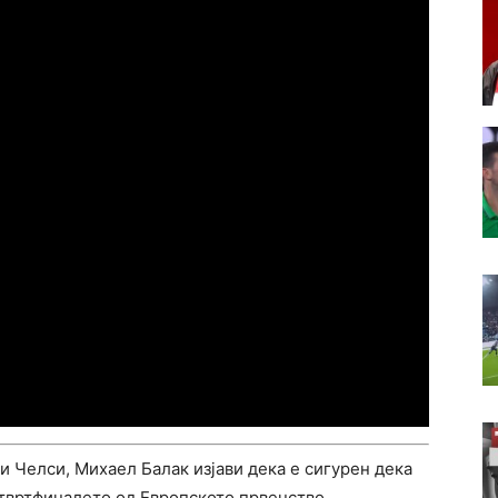
 Челси, Михаел Балак изјави дека е сигурен дека
етвртфиналето од Европското првенство.