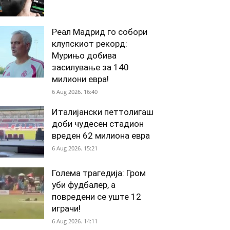
Реал Мадрид го собори
клупскиот рекорд:
Мурињо добива
засилување за 140
милиони евра!
6 Aug 2026. 16:40
Италијански петтолигаш
доби чудесен стадион
вреден 62 милиона евра
6 Aug 2026. 15:21
Голема трагедија: Гром
уби фудбалер, а
повредени се уште 12
играчи!
6 Aug 2026. 14:11