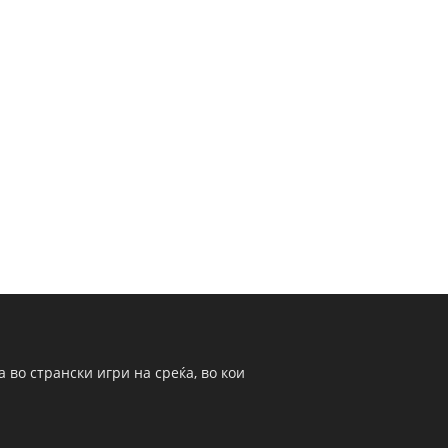
 во странски игри на среќа, во кои