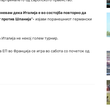
мневам дека Италија е во состојба повторно да
т против Шпанија”-
изјави поранешниот германски
 Италија не некој голем турнир.
 ЕП во Франција се игра во сабота со почеток од