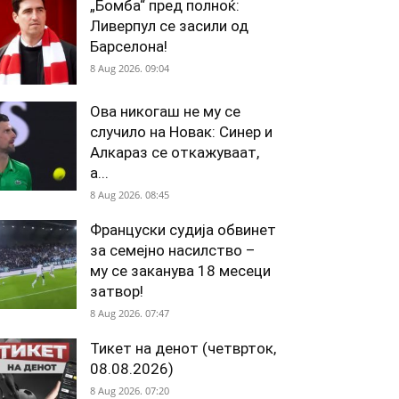
„Бомба“ пред полноќ:
Ливерпул се засили од
Барселона!
8 Aug 2026. 09:04
Ова никогаш не му се
случило на Новак: Синер и
Алкараз се откажуваат,
а...
8 Aug 2026. 08:45
Француски судија обвинет
за семејно насилство –
му се заканува 18 месеци
затвор!
8 Aug 2026. 07:47
Тикет на денот (четврток,
08.08.2026)
8 Aug 2026. 07:20