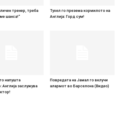
дличен тренер, треба
Тухел го презема кормилото на
ме шанса!“
Англија: Горд сум!
го напушта
Повредата на Јамал го вклучи
 Англија заслужува
алармот во Барселона (Видео)
ктор!