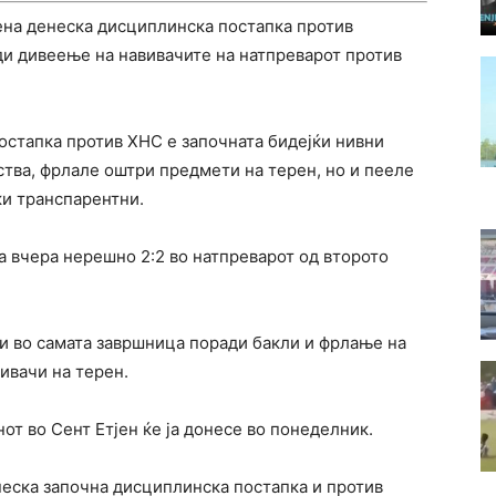
рена денеска дисциплинска постапка против
ди дивеење на навивачите на натпреварот против
остапка против ХНС е започната бидејќи нивни
тва, фрлале оштри предмети на терен, но и пееле
ки транспарентни.
а вчера нерешно 2:2 во натпреварот од второто
и во самата завршница поради бакли и фрлање на
ивачи на терен.
от во Сент Етјен ќе ја донесе во понеделник.
неска започна дисциплинска постапка и против