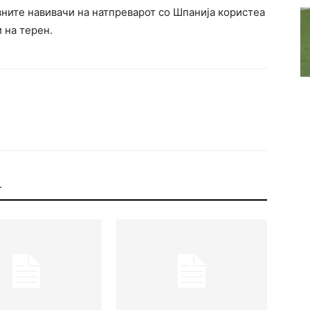
ивните навивачи на натпреварот со Шпанија користеа
 на терен.
Т