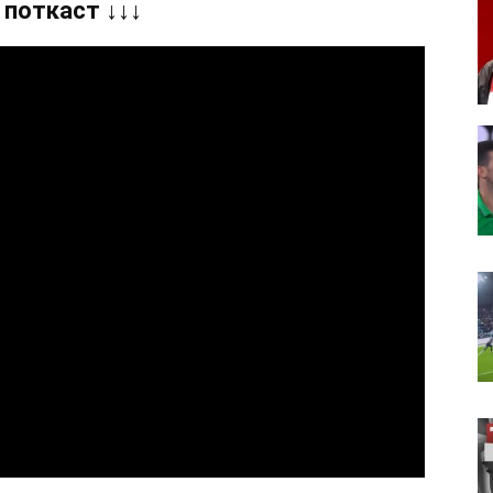
 поткаст ↓↓↓