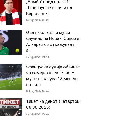
„Бомба“ пред полноќ:
Ливерпул се засили од
Барселона!
8 Aug 2026. 09:04
Ова никогаш не му се
случило на Новак: Синер и
Алкараз се откажуваат,
а...
8 Aug 2026. 08:45
Француски судија обвинет
за семејно насилство –
му се заканува 18 месеци
затвор!
8 Aug 2026. 07:47
Тикет на денот (четврток,
08.08.2026)
8 Aug 2026. 07:20