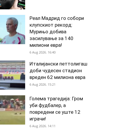
Реал Мадрид го собори
клупскиот рекорд:
Мурињо добива
засилување за 140
милиони евра!
6 Aug 2026. 16:40
Италијански петтолигаш
доби чудесен стадион
вреден 62 милиона евра
6 Aug 2026. 15:21
Голема трагедија: Гром
уби фудбалер, а
повредени се уште 12
играчи!
6 Aug 2026. 14:11