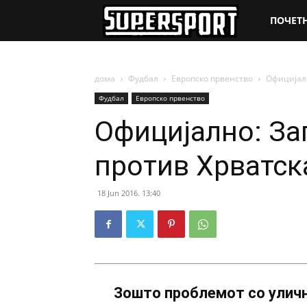
SuperSpo
ПОЧЕТ
дома
Фудбал
Европско првенство
Официјалн
Фудбал
Европско првенство
Официјално: За
против Хрватск
18 Jun 2016. 13:40
Зошто проблемот со уличн