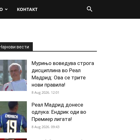
О
КОНТАКТ
Најнови вести
Мурињо воведува строга
дисциплина во Реал
Мадрид: Ова се трите
нови правила!
8 Aug 2026. 12:01
Реал Мадрид донесе
одлука: Ендрик оди во
Премиер лигата!
8 Aug 2026. 09:43