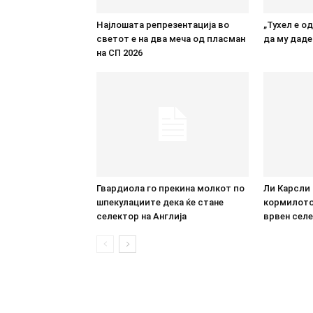
Најлошата репрезентација во
„Тухел е о
светот е на два меча од пласман
да му даде
на СП 2026
Гвардиола го прекина молкот по
Ли Карсли 
шпекулациите дека ќе стане
кормилото:
селектор на Англија
врвен селе