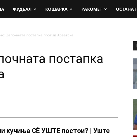
rt.mk
НА
ФУДБАЛ
КОШАРКА
РАКОМЕТ
ОСТАНАТ
о: Започната постапка против Хрватска
почната постапка
а
и кучиња СÈ УШТЕ постои? | Уште