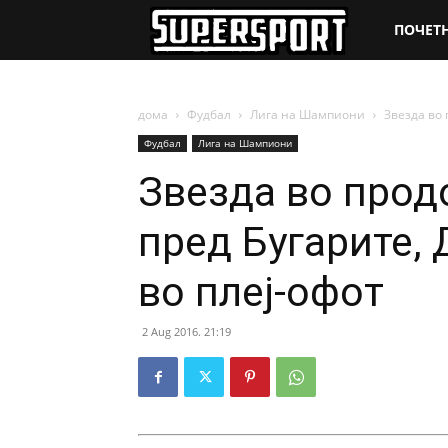
SuperSpo
ПОЧЕТ
дома
Фудбал
Лига на Шампиони
Звезда во 
Фудбал
Лига на Шампиони
Звезда во прод
пред Бугарите,
во плеј-офот
2 Aug 2016. 21:19