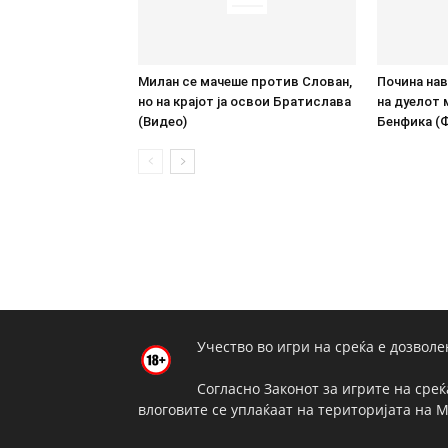
Милан се мачеше против Слован,
Почина нав
но на крајот ја освои Братислава
на дуелот 
(Видео)
Бенфика (
Учество во игри на среќа е дозволе
Согласно Законот за игрите на среќ
влоговите се уплаќаат на територијата на 