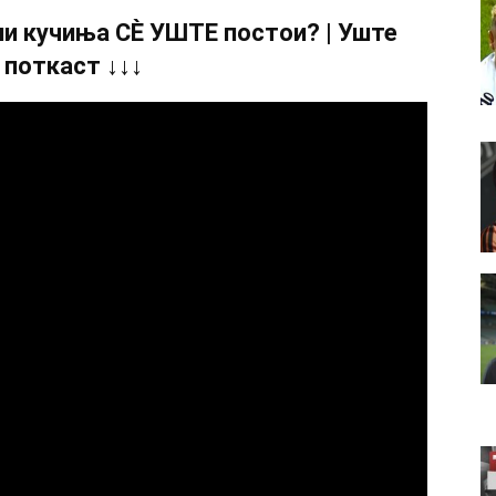
и кучиња СÈ УШТЕ постои? | Уште
 поткаст ↓↓↓