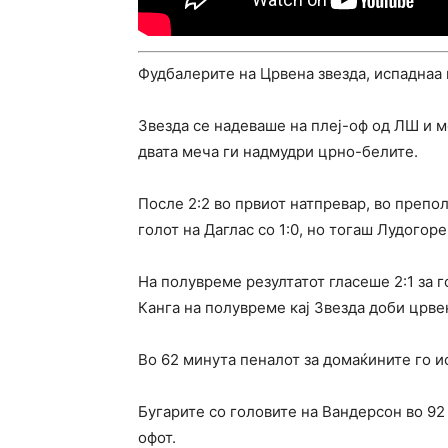
Фудбалерите на Црвена звезда, испаднаа 
Звезда се надеваше на плеј-оф од ЛШ и м
двата меча ги надмудри црно-белите.
После 2:2 во првиот натпревар, во препо
голот на Даглас со 1:0, но тогаш Лудогор
На полувреме резултатот гласеше 2:1 за г
Канга на полувреме кај Звезда доби црве
Во 62 минута пеналот за домаќините го и
Бугарите со головите на Вандерсон во 92 
офот.