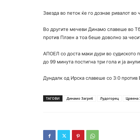
Звезда во петок ќе го дознае ривалот во 
Во другите мечеви Динамо славеше во Тби
против Плзен а тоа беше доволно за чесит
АПОЕЛ со доста маки дури во судиското 
до 99 минута постигна три гола и ја анул
Дундалк од Ирска славеше со 3:0 против 
ТАГОВИ
Динамо Загреб
Лудогорец
Црвена 