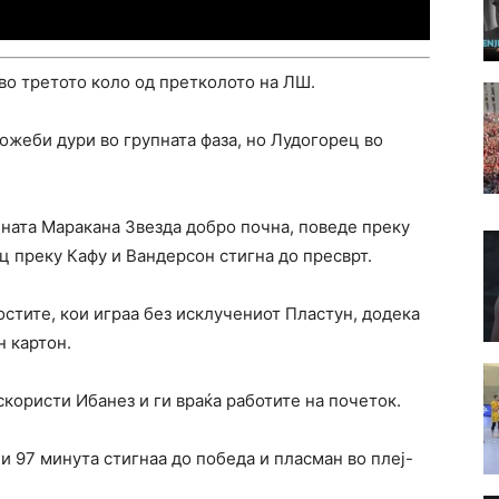
во третото коло од претколото на ЛШ.
ожеби дури во групната фаза, но Лудогорец во
лната Маракана Звезда добро почна, поведе преку
ец преку Кафу и Вандерсон стигна до пресврт.
остите, кои играа без исклучениот Пластун, додека
н картон.
скористи Ибанез и ги враќа работите на почеток.
и 97 минута стигнаа до победа и пласман во плеј-