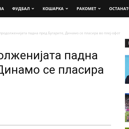
rt.mk
НА
ФУДБАЛ
КОШАРКА
РАКОМЕТ
ОСТАНАТ
продолженијата падна пред Бугарите, Динамо се пласира во плеј-офот
олженијата падна
 Динамо се пласира