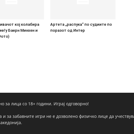
ивачот кој колабира
Артета „распука“ по судиите по
меѓу Баерн Минхен и
поразот од Интер
Фото)
но за лица со 18+ години. Играј одговорно!
а и за забавните игри не е дозволено физичко лице да учествува
Македонија.