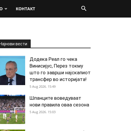
О
КОНТАКТ
Најнови вести
Додека Реал го чека
Винисијус, Перез токму
што го заврши најскапиот
трансфер во историјата!
5 Aug 2026. 15:49
Шпанците воведуваат
нови правила оваа сезона
5 Aug 2026. 15:03