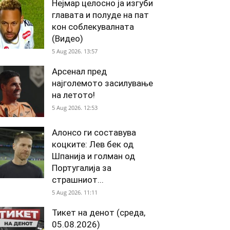
Нејмар целосно ја изгуби
главата и полуде на пат
кон соблекувалната
(Видео)
5 Aug 2026. 13:57
Арсенал пред
најголемото засилување
на летото!
5 Aug 2026. 12:53
Алонсо ги составува
коцките: Лев бек од
Шпанија и голман од
Португалија за
страшниот...
5 Aug 2026. 11:11
Тикет на денот (среда,
05.08.2026)