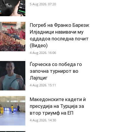
5 Aug 2026. 07:20
Погреб на Франко Барези:
Илјадници навивачи му
оддадоа последна почит
(Видео)
4 Aug 2026. 16:06
Ѓорческа со победа го
започна турнирот во
Лајпциг
4 Aug 2026. 15:11
Македонските кадети ѝ
пресудија на Турција за
втор триумф на ЕП
4 Aug 2026. 14:30