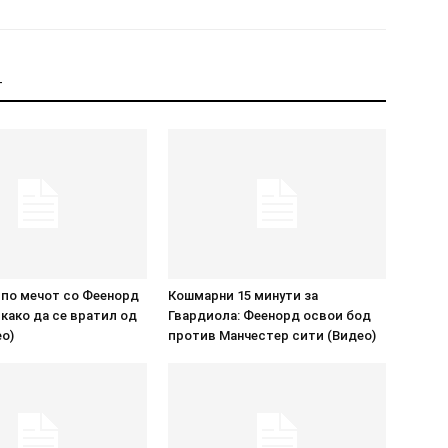
Т
 по мечот со Феенорд
Кошмарни 15 минути за
како да се вратил од
Гвардиола: Феенорд освои бод
ео)
против Манчестер сити (Видео)