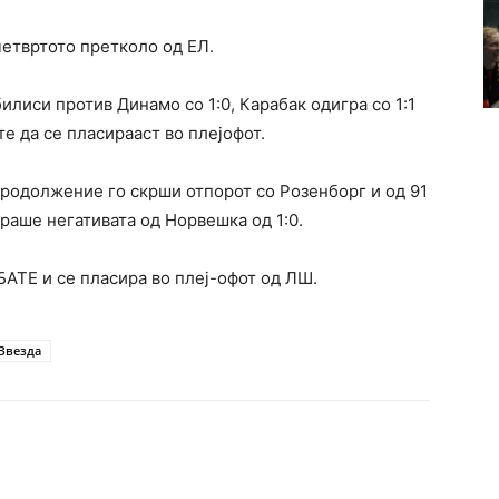
четвртото претколо од ЕЛ.
лиси против Динамо со 1:0, Карабак одигра со 1:1
е да се пласирааст во плејофот.
продолжение го скрши отпорот со Розенборг и од 91
ираше негативата од Норвешка од 1:0.
БАТЕ и се пласира во плеј-офот од ЛШ.
Звезда