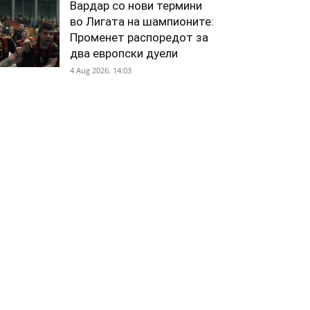
Вардар со нови термини
во Лигата на шампионите:
Променет распоредот за
два европски дуели
4 Aug 2026. 14:03