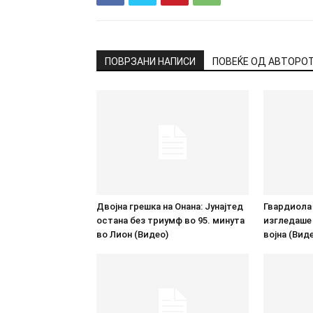
ПОВРЗАНИ НАПИСИ
ПОВЕЌЕ ОД АВТОРО
Двојна грешка на Онана: Јунајтед
Гвардиола
остана без триумф во 95. минута
изгледаше 
во Лион (Видео)
војна (Вид