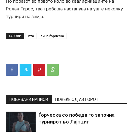
По поразот во првото коло во квалификациите на
Ролан Гарос, таа треба да настапува на уште неколку
турнири на земја.
ТАГОВИ
вта
лина ѓорческа
ПОВРЗАНИ НАПИСИ
ПОВЕЌЕ ОД АВТОРОТ
Ѓорческа со победа го започна
турнирот во Лајпциг