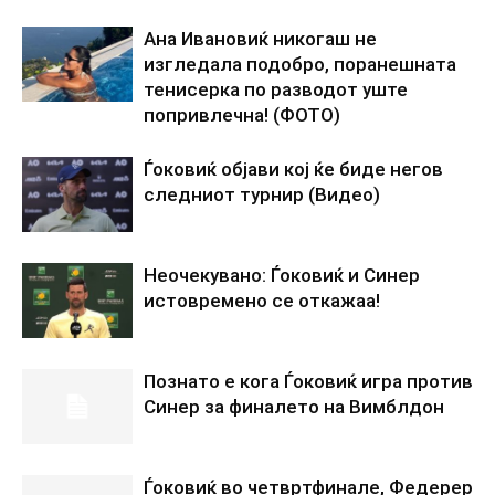
Ана Ивановиќ никогаш не
изгледала подобро, поранешната
тенисерка по разводот уште
попривлечна! (ФОТО)
Ѓоковиќ објави кој ќе биде негов
следниот турнир (Видео)
Неочекувано: Ѓоковиќ и Синер
истовремено се откажаа!
Познато е кога Ѓоковиќ игра против
Синер за финалето на Вимблдон
Ѓоковиќ во четвртфинале, Федерер