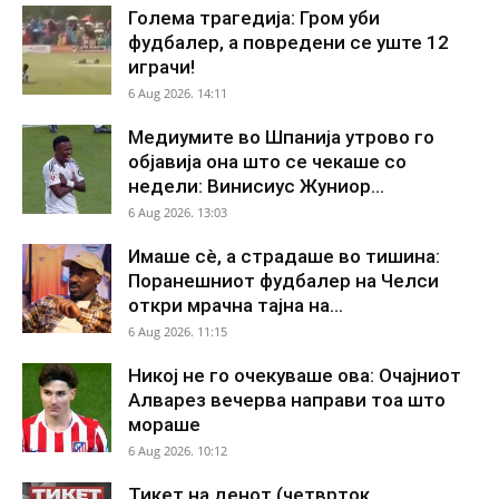
Голема трагедија: Гром уби
фудбалер, а повредени се уште 12
играчи!
6 Aug 2026. 14:11
Медиумите во Шпанија утрово го
објавија она што се чекаше со
недели: Винисиус Жуниор...
6 Aug 2026. 13:03
Имаше сè, а страдаше во тишина:
Поранешниот фудбалер на Челси
откри мрачна тајна на...
6 Aug 2026. 11:15
Никој не го очекуваше ова: Очајниот
Алварез вечерва направи тоа што
мораше
6 Aug 2026. 10:12
Тикет на денот (четврток,