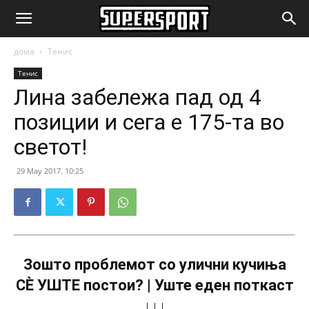
SuperSport.mk
дома
Тенис
Тенис
Лина забележа пад од 4
позиции и сега е 175-та во
светот!
29 May 2017. 10:25
Зошто проблемот со улични кучиња
СÈ УШТЕ постои? | Уште еден поткаст
↓↓↓