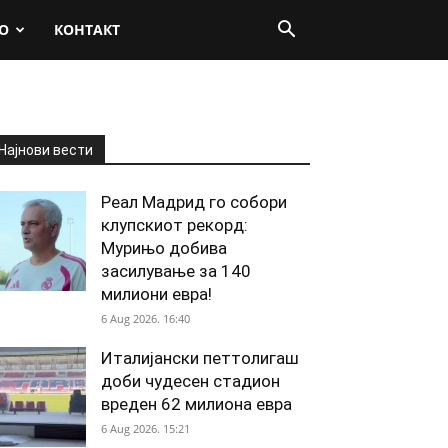
О
КОНТАКТ
Најнови вести
Реал Мадрид го собори
клупскиот рекорд:
Мурињо добива
засилување за 140
милиони евра!
6 Aug 2026. 16:40
Италијански петтолигаш
доби чудесен стадион
вреден 62 милиона евра
6 Aug 2026. 15:21