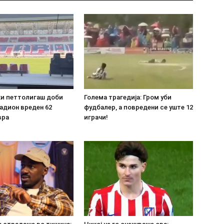
ки петтолигаш доби
Голема трагедија: Гром уби
адион вреден 62
фудбалер, а повредени се уште 12
вра
играчи!