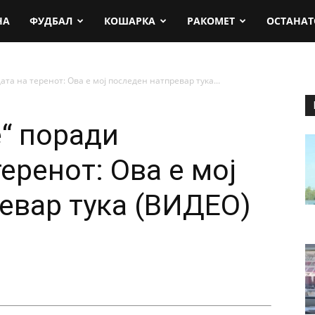
rt.mk
НА
ФУДБАЛ
КОШАРКА
РАКОМЕТ
ОСТАНАТ
та на теренот: Ова е мој последен натпревар тука...
е“ поради
еренот: Ова е мој
евар тука (ВИДЕО)