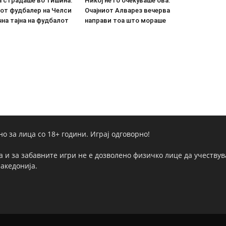
а страдаше во тишина:
Никој не го очекуваше ова:
от фудбалер на Челси
Очајниот Алварез вечерва
на тајна на фудбалот
направи тоа што мораше
но за лица со 18+ години. Играј одговорно!
а и за забавните игри не е дозволено физичко лице да учествува
Македонија.