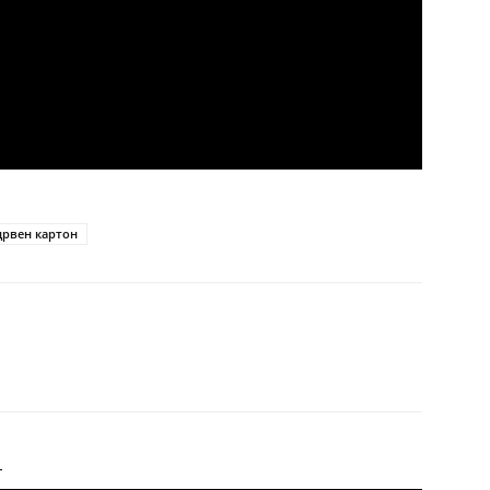
црвен картон
Т