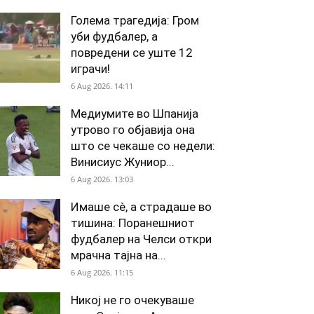
Голема трагедија: Гром
уби фудбалер, а
повредени се уште 12
играчи!
6 Aug 2026. 14:11
Медиумите во Шпанија
утрово го објавија она
што се чекаше со недели:
Винисиус Жуниор...
6 Aug 2026. 13:03
Имаше сè, а страдаше во
тишина: Поранешниот
фудбалер на Челси откри
мрачна тајна на...
6 Aug 2026. 11:15
Никој не го очекуваше