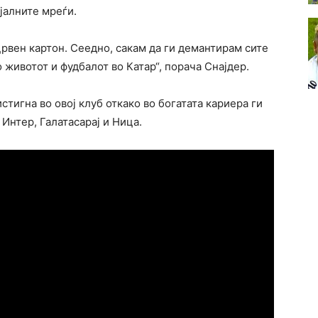
јалните мреѓи.
црвен картон. Сеедно, сакам да ги демантирам сите
животот и фудбалот во Катар“, порача Снајдер.
стигна во овој клуб откако во богатата кариера ги
Интер, Галатасарај и Ница.