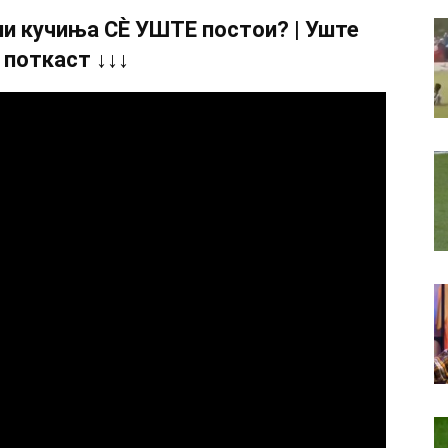
и кучиња СÈ УШТЕ постои? | Уште
 поткаст ↓↓↓