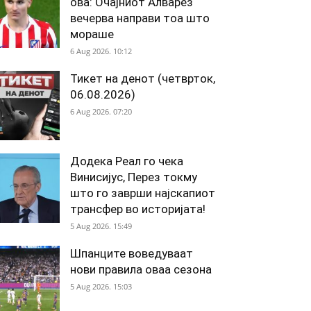
ова: Очајниот Алварез
вечерва направи тоа што
мораше
6 Aug 2026. 10:12
Тикет на денот (четврток,
06.08.2026)
6 Aug 2026. 07:20
Додека Реал го чека
Винисијус, Перез токму
што го заврши најскапиот
трансфер во историјата!
5 Aug 2026. 15:49
Шпанците воведуваат
нови правила оваа сезона
5 Aug 2026. 15:03