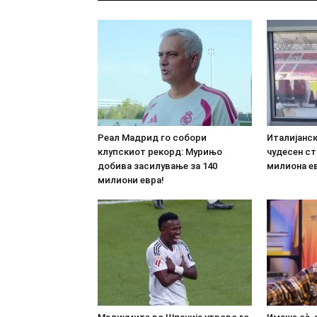
Реал Мадрид го собори
Италијанс
клупскиот рекорд: Мурињо
чудесен ст
добива засилување за 140
милиона е
милиони евра!