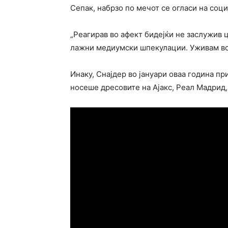
Сепак, набрзо по мечот се огласи на соци
„Реагирав во афект бидејќи не заслужив 
лажни медиумски шпекулации. Уживам во 
Инаку, Снајдер во јануари оваа година при
носеше дресовите на Ајакс, Реал Мадрид, 