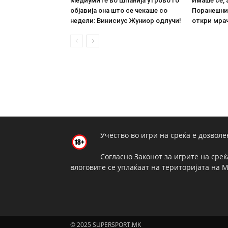
Медиумите во Шпанија утрово го
Имаше сè, 
објавија она што се чекаше со
Поранешни
недели: Винисиус Жуниор одлучи!
откри мрач
Учество во игри на среќа е дозволе
Согласно Законот за игрите на среќ
влоговите се уплаќаат на територијата на 
© 2025 SUPERSPORT.MK