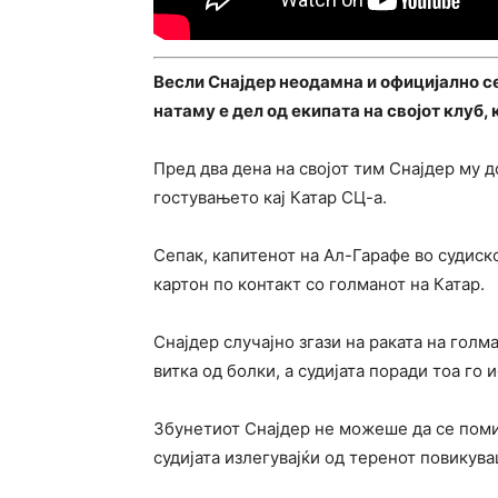
Весли Снајдер неодамна и официјално се
натаму е дел од екипата на својот клуб,
Пред два дена на својот тим Снајдер му 
гостувањето кај Катар СЦ-а.
Сепак, капитенот на Ал-Гарафе во судис
картон по контакт со голманот на Катар.
Снајдер случајно згази на раката на голм
витка од болки, а судијата поради тоа го
Збунетиот Снајдер не можеше да се помир
судијата излегувајќи од теренот повикува