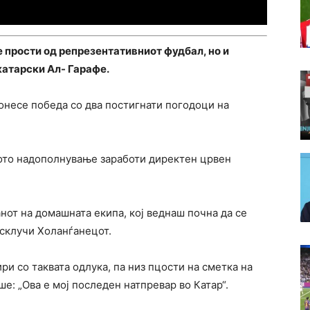
 прости од репрезентативниот фудбал, но и
 катарски Ал- Гарафе.
донесе победа со два постигнати погодоци на
кото надополнување заработи директен црвен
анот на домашната екипа, кој веднаш почна да се
 исклучи Холанѓанецот.
и со таквата одлука, па низ пцости на сметка на
ше: „Ова е мој последен натпревар во Катар“.