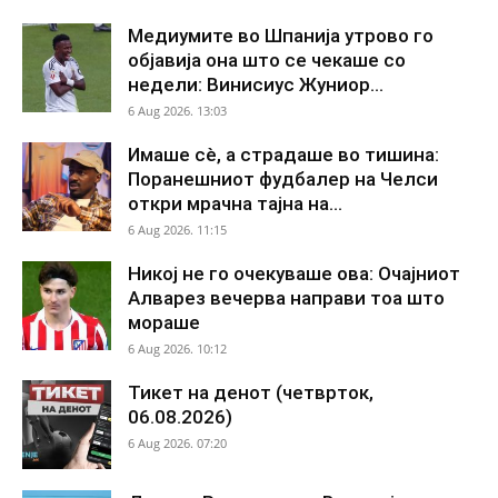
Медиумите во Шпанија утрово го
објавија она што се чекаше со
недели: Винисиус Жуниор...
6 Aug 2026. 13:03
Имаше сè, а страдаше во тишина:
Поранешниот фудбалер на Челси
откри мрачна тајна на...
6 Aug 2026. 11:15
Никој не го очекуваше ова: Очајниот
Алварез вечерва направи тоа што
мораше
6 Aug 2026. 10:12
Тикет на денот (четврток,
06.08.2026)
6 Aug 2026. 07:20