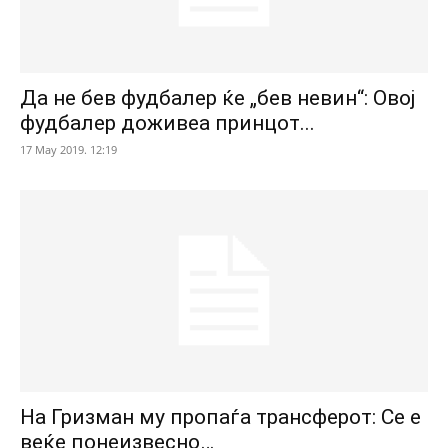
Да не бев фудбалер ќе „бев невин“: Овој
фудбалер доживеа принцот...
17 May 2019. 12:19
На Гризман му пропаѓа трансферот: Се е
веќе понеизвесно…