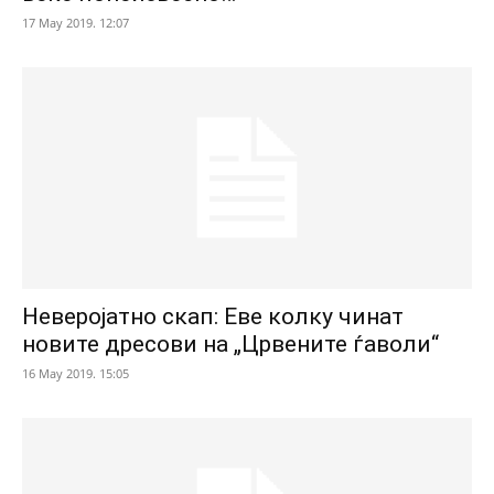
17 May 2019. 12:07
Неверојатно скап: Еве колку чинат
новите дресови на „Црвените ѓаволи“
16 May 2019. 15:05