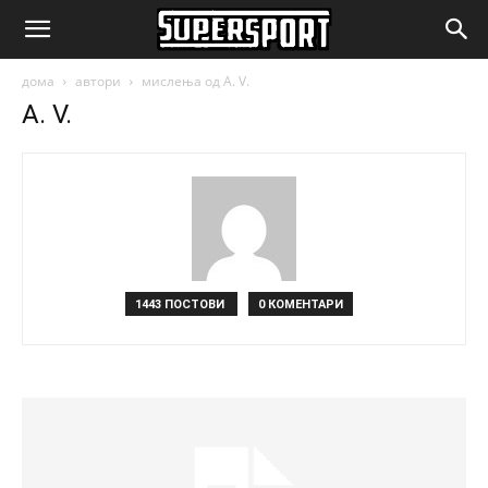
SuperSport.mk
дома
автори
мислења од A. V.
A. V.
1443 ПОСТОВИ
0 КОМЕНТАРИ