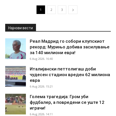
1
2
3
Најнови вести
Реал Мадрид го собори клупскиот
рекорд: Мурињо добива засилување
за 140 милиони евра!
6 Aug 2026. 16:40
Италијански петтолигаш доби
чудесен стадион вреден 62 милиона
евра
6 Aug 2026. 15:21
Голема трагедија: Гром уби
фудбалер, а повредени се уште 12
играчи!
6 Aug 2026. 14:11