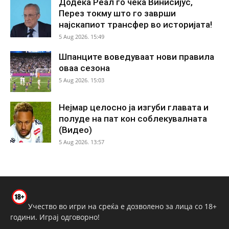
Додека Реал го чека Винисијус,
Перез токму што го заврши
најскапиот трансфер во историјата!
5 Aug 2026. 15:49
Шпанците воведуваат нови правила
оваа сезона
5 Aug 2026. 15:03
Нејмар целосно ја изгуби главата и
полуде на пат кон соблекувалната
(Видео)
5 Aug 2026. 13:57
Учество во игри на среќа е дозволено за лица со 18+
години. Играј одговорно!