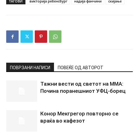
ТАГОВИ
викторија ребенсбург
надија фанчини
скијање
ПОВРЗАНИ НАПИСИ
ПОВЕЌЕ ОД АВТОРОТ
Тажни вести од светот на ММА:
Почина поранешниот УФЦ-борец
Конор Мекгрегор повторно се
враќа во кафезот