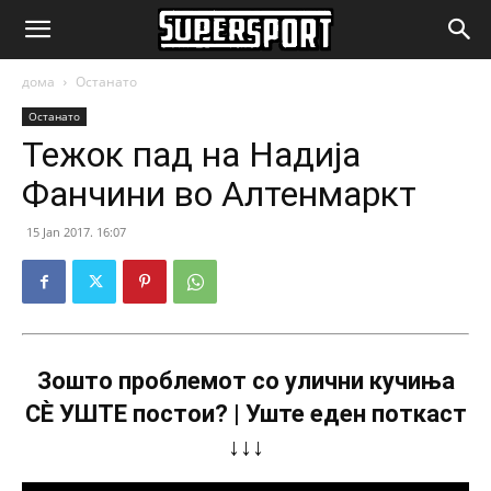
SuperSport.mk
дома
Останато
Останато
Тежок пад на Надија
Фанчини во Алтенмаркт
15 Jan 2017. 16:07
Зошто проблемот со улични кучиња
СÈ УШТЕ постои? | Уште еден поткаст
↓↓↓