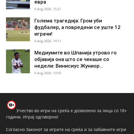
евра
6 Aug 2026. 15:21
Голема трагедија: Гром уби
фудбалер, а повредени се уште 12
играчи!
6 Aug 2026. 14:11
Медиумите во Шпанија утрово го
објавија она што се чекаше со
недели: Винисиус Жуниор...
6 Aug 2026. 13:03
Учество во игри на среќа е дозволено за лица со 18+
години. Играј одговорно!
Согласно Законот за игрите на среќа и за забавните игри