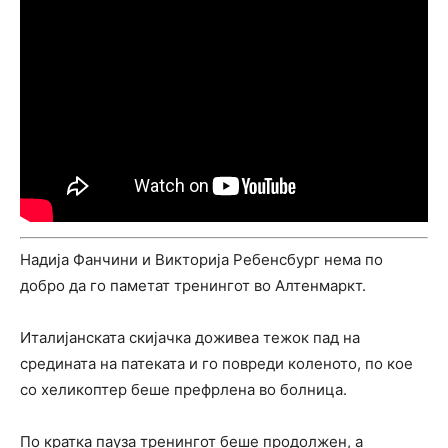
Надија Фанчини и Викторија Ребенсбург нема по
добро да го паметат тренингот во Алтенмаркт.
Италијанската скијачка доживеа тежок пад на
средината на патеката и го повреди коленото, по кое
со хеликоптер беше префрлена во болница.
По кратка пауза тренингот беше продолжен, а