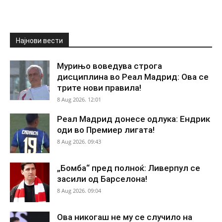
Најнови вести
Мурињо воведува строга
дисциплина во Реал Мадрид: Ова се
трите нови правила!
8 Aug 2026. 12:01
Реал Мадрид донесе одлука: Ендрик
оди во Премиер лигата!
8 Aug 2026. 09:43
„Бомба“ пред полноќ: Ливерпул се
засили од Барселона!
8 Aug 2026. 09:04
Ова никогаш не му се случило на