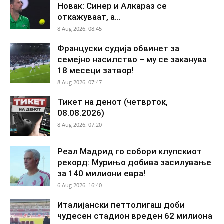
Новак: Синер и Алкараз се
откажуваат, а...
8 Aug 2026. 08:45
Француски судија обвинет за
семејно насилство – му се заканува
18 месеци затвор!
8 Aug 2026. 07:47
Тикет на денот (четврток,
08.08.2026)
8 Aug 2026. 07:20
Реал Мадрид го собори клупскиот
рекорд: Мурињо добива засилување
за 140 милиони евра!
6 Aug 2026. 16:40
Италијански петтолигаш доби
чудесен стадион вреден 62 милиона