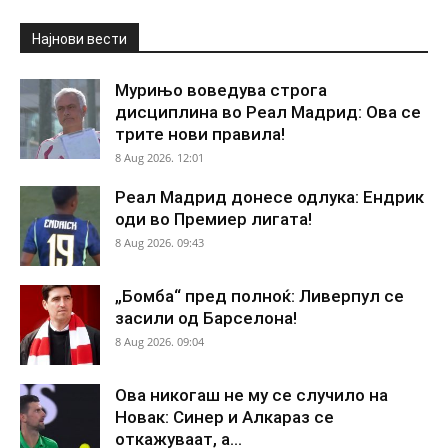
Најнови вести
Мурињо воведува строга
дисциплина во Реал Мадрид: Ова се
трите нови правила!
8 Aug 2026. 12:01
Реал Мадрид донесе одлука: Ендрик
оди во Премиер лигата!
8 Aug 2026. 09:43
„Бомба“ пред полноќ: Ливерпул се
засили од Барселона!
8 Aug 2026. 09:04
Ова никогаш не му се случило на
Новак: Синер и Алкараз се
откажуваат, а...