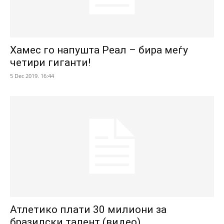
Хамес го напушта Реал – бира меѓу
четири гиганти!
5 Dec 2019. 16:44
Атлетико плати 30 милиони за
бразилски талент (видео)