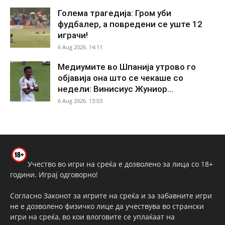
Голема трагедија: Гром уби
фудбалер, а повредени се уште 12
играчи!
6 Aug 2026. 14:11
Медиумите во Шпанија утрово го
објавија она што се чекаше со
недели: Винисиус Жуниор...
6 Aug 2026. 13:03
Учество во игри на среќа е дозволено за лица со 18+
години. Играј одговорно!
Согласно Законот за игрите на среќа и за забавните игри
не е дозволено физичко лице да учествува во странски
игри на среќа, во кои влоговите се уплаќаат на