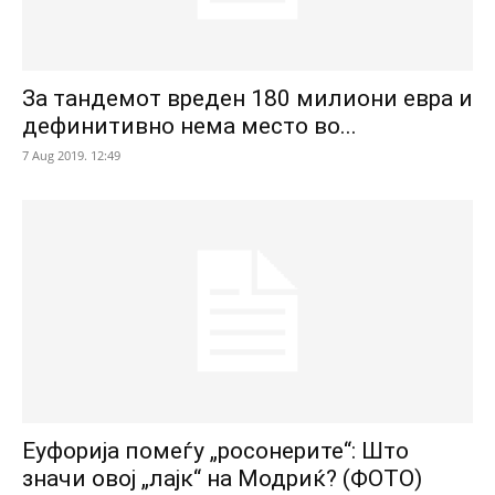
За тандемот вреден 180 милиони евра и
дефинитивно нема место во...
7 Aug 2019. 12:49
Еуфорија помеѓу „росонерите“: Што
значи овој „лајк“ на Модриќ? (ФОТО)