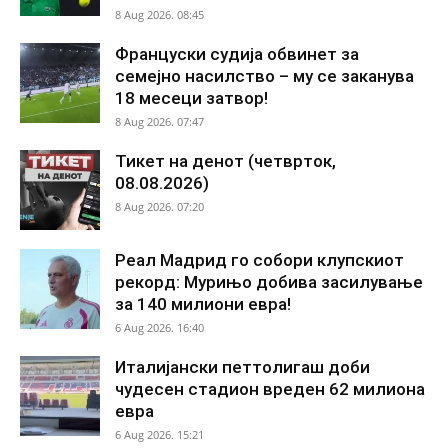
8 Aug 2026. 08:45
Француски судија обвинет за
семејно насилство – му се заканува
18 месеци затвор!
8 Aug 2026. 07:47
Тикет на денот (четврток,
08.08.2026)
8 Aug 2026. 07:20
Реал Мадрид го собори клупскиот
рекорд: Мурињо добива засилување
за 140 милиони евра!
6 Aug 2026. 16:40
Италијански петтолигаш доби
чудесен стадион вреден 62 милиона
евра
6 Aug 2026. 15:21