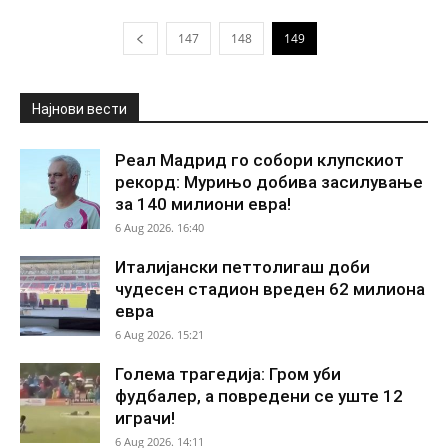
147
148
149
Најнови вести
Реал Мадрид го собори клупскиот
рекорд: Мурињо добива засилување
за 140 милиони евра!
6 Aug 2026. 16:40
Италијански петтолигаш доби
чудесен стадион вреден 62 милиона
евра
6 Aug 2026. 15:21
Голема трагедија: Гром уби
фудбалер, а повредени се уште 12
играчи!
6 Aug 2026. 14:11