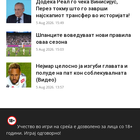
Додека Реал го чека Винисијус,
Перез токму што го заврши
најскапиот трансфер во историјата!
5 Aug 2026. 15:49
Шпанците воведуваат нови правила
оваа сезона
5 Aug 2026. 15:03
Нејмар целосно ја изгуби главата и
полуде на пат кон соблекувалната
(Видео)
5 Aug 2026. 13:57
Учество во игри на среќа е дозволено за лица со 18+
години. Играј одговорно!