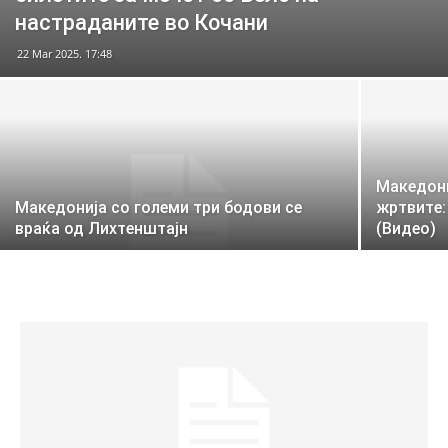
настраданите во Кочани
22 Mar 2025. 17:48
Македонц
Македонија со големи три бодови се
жртвите:
враќа од Лихтенштајн
(Видео)