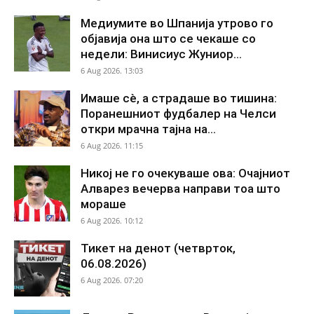
Медиумите во Шпанија утрово го
објавија она што се чекаше со
недели: Винисиус Жуниор...
6 Aug 2026. 13:03
Имаше сè, а страдаше во тишина:
Поранешниот фудбалер на Челси
откри мрачна тајна на...
6 Aug 2026. 11:15
Никој не го очекуваше ова: Очајниот
Алварез вечерва направи тоа што
мораше
6 Aug 2026. 10:12
Тикет на денот (четврток,
06.08.2026)
6 Aug 2026. 07:20