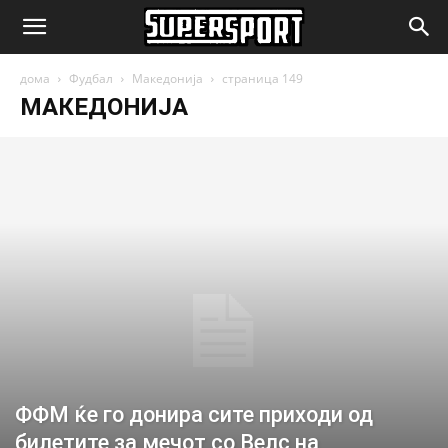
SuperSport.mk
дома
Фудбал
Македонија
страница 149
МАКЕДОНИЈА
ФФМ ќе го донира сите приходи од
билетите за мечот со Велс на