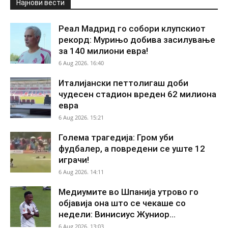
Најнови вести
Реал Мадрид го собори клупскиот
рекорд: Мурињо добива засилување
за 140 милиони евра!
6 Aug 2026. 16:40
Италијански петтолигаш доби
чудесен стадион вреден 62 милиона
евра
6 Aug 2026. 15:21
Голема трагедија: Гром уби
фудбалер, а повредени се уште 12
играчи!
6 Aug 2026. 14:11
Медиумите во Шпанија утрово го
објавија она што се чекаше со
недели: Винисиус Жуниор...
6 Aug 2026. 13:03