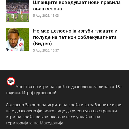
Шпанците воведуваат нови правила
оваа сезона
5 Aug 2026. 15:03
Нејмар целосно ја изгуби главата и
полуде на пат кон соблекувалната
(Видео)
5 Aug 2026. 13:57
Учество во игри на среќа е дозволено за лица со 18+
години. Играј одговорно!
Согласно Законот за игрите на среќа и за забавните игри
не е дозволено физичко лице да учествува во странски
игри на среќа, во кои влоговите се уплаќаат на
територијата на Македонија.