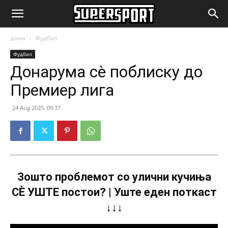
SuperSport.mk
дома
Фудбал
Фудбал
Донарума сè поблиску до
Премиер лига
24 Aug 2025. 09:37
Зошто проблемот со улични кучиња
СÈ УШТЕ постои? | Уште еден поткаст
↓↓↓