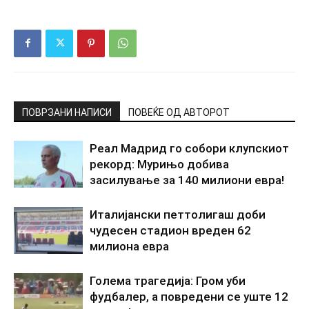
ПОВРЗАНИ НАПИСИ
ПОВЕЌЕ ОД АВТОРОТ
Реал Мадрид го собори клупскиот
рекорд: Мурињо добива
засилување за 140 милиони евра!
Италијански петтолигаш доби
чудесен стадион вреден 62
милиона евра
Голема трагедија: Гром уби
фудбалер, а повредени се уште 12