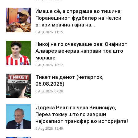
Имаше сè, а страдаше во тишина:
Поранешниот фудбалер на Челси
откри мрачна тајна на...
6 Aug 2026. 11:15
Никој не го очекуваше ова: Очајниот
Алварез вечерва направи тоа што
мораше
6 Aug 2026. 10:12
Тикет на денот (четврток,
06.08.2026)
6 Aug 2026. 07:20
Додека Реал го чека Винисијус,
Перез токму што го заврши
најскапиот трансфер во историјата!
5 Aug 2026. 15:49