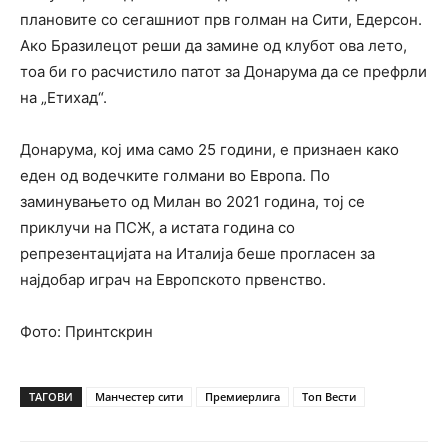
плановите со сегашниот прв голман на Сити, Едерсон.
Ако Бразилецот реши да замине од клубот ова лето,
тоа би го расчистило патот за Донарума да се префрли
на „Етихад“.
Донарума, кој има само 25 години, е признаен како
еден од водечките голмани во Европа. По
заминувањето од Милан во 2021 година, тој се
приклучи на ПСЖ, а истата година со
репрезентацијата на Италија беше прогласен за
најдобар играч на Европското првенство.
Фото: Принтскрин
ТАГОВИ
Манчестер сити
Премиерлига
Топ Вести