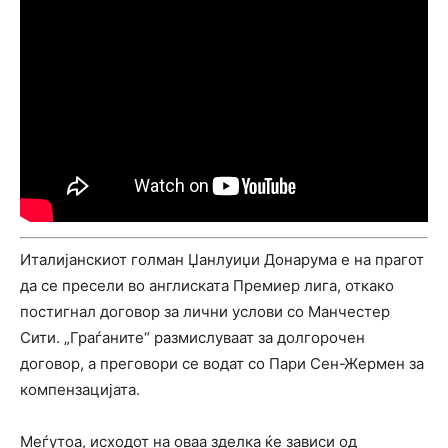
Италијанскиот голман Џанлуиџи Донарума е на прагот
да се пресели во англиската Премиер лига, откако
постигнал договор за лични услови со Манчестер
Сити. „Граѓаните“ размислуваат за долгорочен
договор, а преговори се водат со Пари Сен-Жермен за
компензацијата.
Меѓутоа, исходот на оваа зделка ќе зависи од