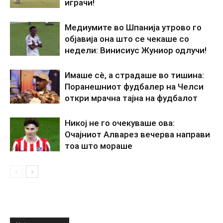
играчи!
Медиумите во Шпанија утрово го
објавија она што се чекаше со
недели: Винисиус Жуниор одлучи!
Имаше сè, а страдаше во тишина:
Поранешниот фудбалер на Челси
откри мрачна тајна на фудбалот
Никој не го очекуваше ова:
Очајниот Алварез вечерва направи
тоа што мораше