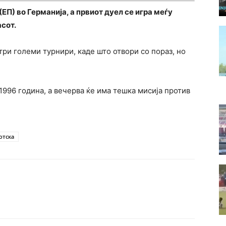
ЕП) во Германија, а првиот дуел се игра меѓу
сот.
три големи турнири, каде што отвори со пораз, но
1996 година, а вечерва ќе има тешка мисија против
отска