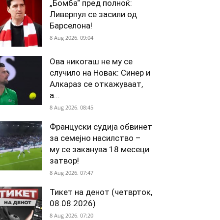
„Бомба“ пред полноќ:
Ливерпул се засили од
Барселона!
8 Aug 2026. 09:04
Ова никогаш не му се
случило на Новак: Синер и
Алкараз се откажуваат,
а...
8 Aug 2026. 08:45
Француски судија обвинет
за семејно насилство –
му се заканува 18 месеци
затвор!
8 Aug 2026. 07:47
Тикет на денот (четврток,
08.08.2026)
8 Aug 2026. 07:20