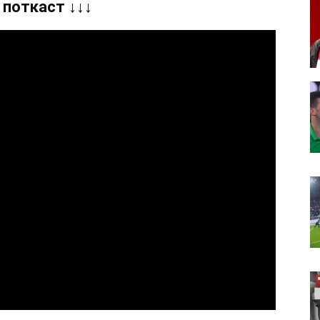
 поткаст ↓↓↓