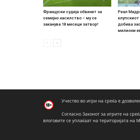
Француски судија обвинет за
Реал Мадр
семејно насилство – му се
клупскиот
заканува 18 месеци затвор!
добива зас
милиони е
Учество во игри на среќа е дозволе
Согласно Законот за игрите на среќ
влоговите се уплаќаат на територијата на 