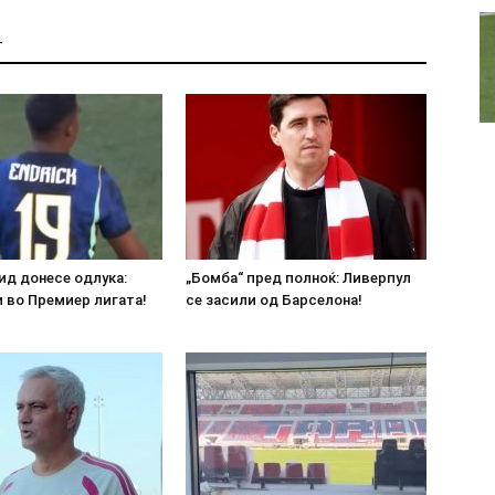
Т
ид донесе одлука:
„Бомба“ пред полноќ: Ливерпул
 во Премиер лигата!
се засили од Барселона!