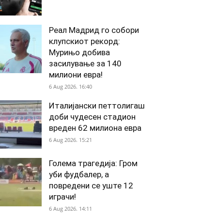
Реал Мадрид го собори
клупскиот рекорд:
Мурињо добива
засилување за 140
милиони евра!
6 Aug 2026. 16:40
Италијански петтолигаш
доби чудесен стадион
вреден 62 милиона евра
6 Aug 2026. 15:21
Голема трагедија: Гром
уби фудбалер, а
повредени се уште 12
играчи!
6 Aug 2026. 14:11