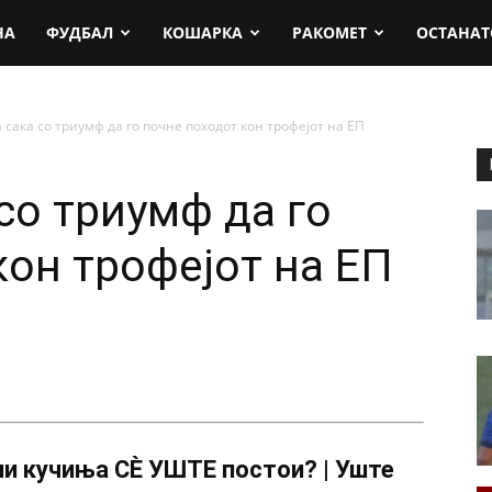
rt.mk
НА
ФУДБАЛ
КОШАРКА
РАКОМЕТ
ОСТАНАТ
 сака со триумф да го почне походот кон трофејот на ЕП
со триумф да го
кон трофејот на ЕП
и кучиња СÈ УШТЕ постои? | Уште