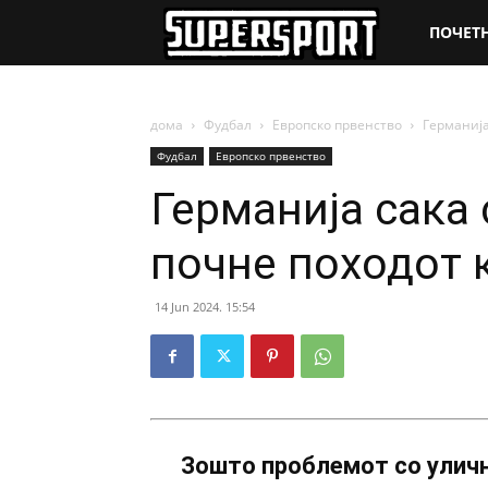
SuperSpo
ПОЧЕТ
дома
Фудбал
Европско првенство
Германија
Фудбал
Европско првенство
Германија сака 
почне походот 
14 Jun 2024. 15:54
Зошто проблемот со уличн