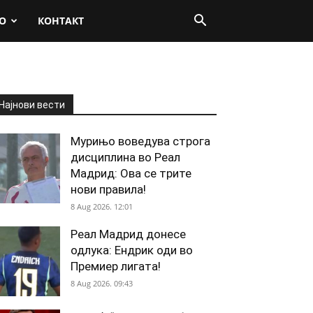
О
КОНТАКТ
Најнови вести
Мурињо воведува строга
дисциплина во Реал
Мадрид: Ова се трите
нови правила!
8 Aug 2026. 12:01
Реал Мадрид донесе
одлука: Ендрик оди во
Премиер лигата!
8 Aug 2026. 09:43