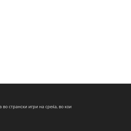
 во странски игри на среќа, во кои