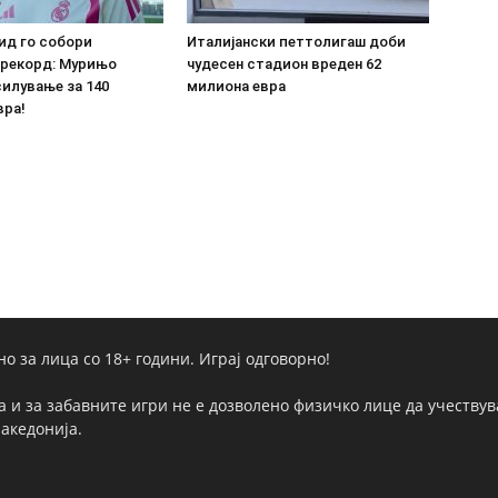
ид го собори
Италијански петтолигаш доби
 рекорд: Мурињо
чудесен стадион вреден 62
илување за 140
милиона евра
вра!
но за лица со 18+ години. Играј одговорно!
а и за забавните игри не е дозволено физичко лице да учествува
Македонија.