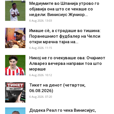
Медиумите во Шпанија утрово го
објавија она што се чекаше со
недели: Винисиус Жуниор...
6 Aug 2026. 13:03
Имаше сè, а страдаше во тишина:
Поранешниот фудбалер на Челси
откри мрачна тајна на...
6 Aug 2026. 11:15
Никој не го очекуваше ова: Очајниот
Алварез вечерва направи тоа што
мораше
6 Aug 2026. 10:12
Тикет на денот (четврток,
06.08.2026)
6 Aug 2026. 07:20
Додека Реал го чека Винисијус,