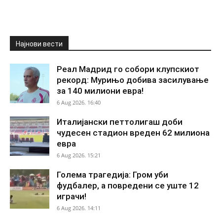
Најнови вести
Реал Мадрид го собори клупскиот
рекорд: Мурињо добива засилување
за 140 милиони евра!
6 Aug 2026. 16:40
Италијански петтолигаш доби
чудесен стадион вреден 62 милиона
евра
6 Aug 2026. 15:21
Голема трагедија: Гром уби
фудбалер, а повредени се уште 12
играчи!
6 Aug 2026. 14:11