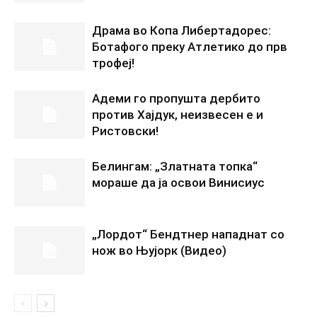
Драма во Копа Либертадорес:
Ботафого преку Атлетико до прв
трофеј!
Адеми го пропушта дербито
против Хајдук, неизвесен е и
Ристовски!
Белингам: „Златната топка“
мораше да ја освои Винисиус
„Лордот“ Бендтнер нападнат со
нож во Њујорк (Видео)