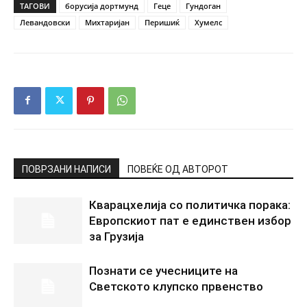
ТАГОВИ
борусија дортмунд
Геце
Гундоган
Левандовски
Михтаријан
Перишиќ
Хумелс
ПОВРЗАНИ НАПИСИ
ПОВЕЌЕ ОД АВТОРОТ
Кварацхелија со политичка порака:
Европскиот пат е единствен избор
за Грузија
Познати се учесниците на
Светското клупско првенство