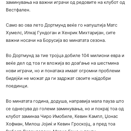
заминувања на важни играчи од редовите на клубот од
Вестфален.
Само во ова лето Дортмунд веќе го напуштија Матс
Хумелс, Илкај Гундоган и Хенрик Михтаријан, сите
важни носачи на Борусија во минатата сезона.
Во Дортмунд за тие тројца добиле 104 милиони евра и
веќе дел од тоа ги вложија во доаѓањe на шестмина
нови играчи, но и понатака имаат огромни проблеми
бидејќи не можат да ги задржат своите најдобри
поединци.
Во минатата година, додуша, направија мала пауза што
се однесува до големи заминувања, но и покрај тоа од
клубот заминаа Чиро Имобиле, Кевин Кампл, Џонас
Хофман, Милош Јојиќ и Кевин Гроскојц, а пред тоа