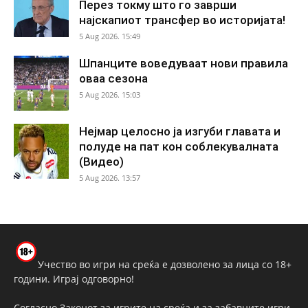
Перез токму што го заврши
најскапиот трансфер во историјата!
5 Aug 2026. 15:49
Шпанците воведуваат нови правила
оваа сезона
5 Aug 2026. 15:03
Нејмар целосно ја изгуби главата и
полуде на пат кон соблекувалната
(Видео)
5 Aug 2026. 13:57
Учество во игри на среќа е дозволено за лица со 18+
години. Играј одговорно!
Согласно Законот за игрите на среќа и за забавните игри