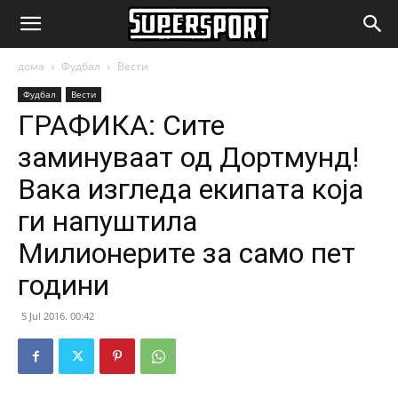
SuperSport.mk
дома
Фудбал
Вести
Фудбал
Вести
ГРАФИКА: Сите
заминуваат од Дортмунд!
Вака изгледа екипата која
ги напуштила
Милионерите за само пет
години
5 Jul 2016. 00:42