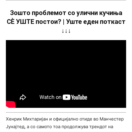
Зошто проблемот со улични кучиња
СÈ УШТЕ постои? | Уште еден поткаст
↓↓↓
Хенрик Михтаријан и официјално отиде во Манчестер
Јунајтед, а со самото тоа продолжува трендот на