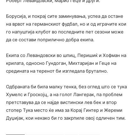
Роберт Левандовски, Марио Геце и други.
Борусија, и покрај сите заминувања, успеа да остане
на врвот на германскиот фудбал, но и од играчите кои
го напуштија клубот во последните пет сезони може
да се состави поприлично добра екипа.
Екипа со Левандовски во шпиц, Перишиќ и Хофман на
крилата, односно Гундоган, Михтаријан и Геце на
средината на теренот би изгледала брутално.
Одбраната би била малку тенка, без оглед што се тука
Хумелс и Гроскојц, а на голот Лангерак, па проблем
претставува да се најде вистински лев бек и втор
стопер Тука место ќе има за Корај Гинтер и Жереми
Дуџијак, кои некако би го закрпиле овој одличен тим.