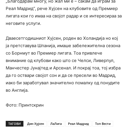
„Благодарам многу, но жал ми е – сакам да играм за
Реал Мадрид“, рече Хујсен на клубовите од Премиер
лигата кои го имаа на својот радар и се интересираа за
неговите услуги.
Дваесетгодишниот Хујсен, роден во Холандија но кој
ја претставува Шпанија, имаше забележителна сезона
со Борнмут во Премиер лигата. Тоа привлече
внимание од клубови како што се Челси, Ливерпул,
Манчестер Јунајтед и Арсенал. И покрај тоа, тој избра
да го оствари својот сон и да се пресели во Мадрид,
иако би заработувал значително помалку од понудите
во Англија.
Фото: Принтскрин
ТАГОВИ
Дин Хујсен
ЛаЛига
Реал Мадрид
Топ Вести