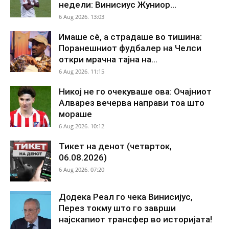
недели: Винисиус Жуниор...
6 Aug 2026. 13:03
Имаше сè, а страдаше во тишина:
Поранешниот фудбалер на Челси
откри мрачна тајна на...
6 Aug 2026. 11:15
Никој не го очекуваше ова: Очајниот
Алварез вечерва направи тоа што
мораше
6 Aug 2026. 10:12
Тикет на денот (четврток,
06.08.2026)
6 Aug 2026. 07:20
Додека Реал го чека Винисијус,
Перез токму што го заврши
најскапиот трансфер во историјата!