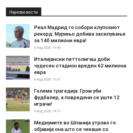
Најнови вести
Реал Мадрид го собори клупскиот
рекорд: Мурињо добива засилување
за 140 милиони евра!
6 Aug 2026. 16:40
Италијански петтолигаш доби
чудесен стадион вреден 62 милиона
евра
6 Aug 2026. 15:21
Голема трагедија: Гром уби
фудбалер, а повредени се уште 12
играчи!
6 Aug 2026. 14:11
Медиумите во Шпанија утрово го
објавија она што се чекаше со