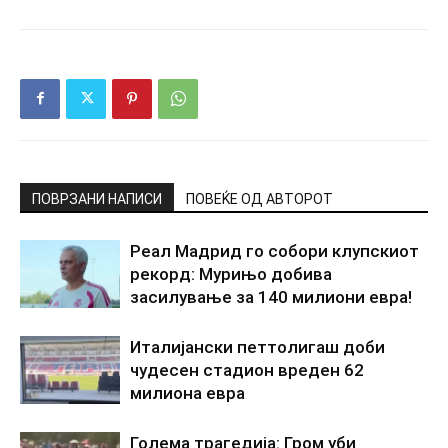
ПОВРЗАНИ НАПИСИ
ПОВЕЌЕ ОД АВТОРОТ
Реал Мадрид го собори клупскиот
рекорд: Мурињо добива
засилување за 140 милиони евра!
Италијански петтолигаш доби
чудесен стадион вреден 62
милиона евра
Голема трагедија: Гром уби