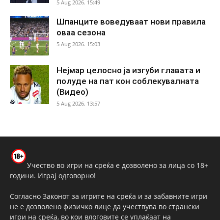
5 Aug 2026. 15:49
Шпанците воведуваат нови правила
оваа сезона
5 Aug 2026. 15:03
Нејмар целосно ја изгуби главата и
полуде на пат кон соблекувалната
(Видео)
5 Aug 2026. 13:57
Учество во игри на среќа е дозволено за лица со 18+
години. Играј одговорно!
Согласно Законот за игрите на среќа и за забавните игри
не е дозволено физичко лице да учествува во странски
игри на среќа, во кои влоговите се уплаќаат на