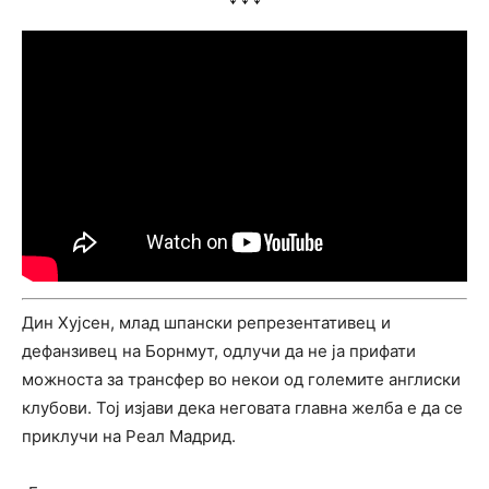
Дин Хујсен, млад шпански репрезентативец и
дефанзивец на Борнмут, одлучи да не ја прифати
можноста за трансфер во некои од големите англиски
клубови. Тој изјави дека неговата главна желба е да се
приклучи на Реал Мадрид.