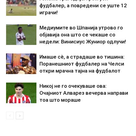
фудбалер, а повредени се уште 12
играчи!
Медиумите во Шпанија утрово го
објавија она што се чекаше со
недели: Винисиус Жуниор одлучи!
Имаше сè, а страдаше во тишина:
Поранешниот фудбалер на Челси
откри мрачна тајна на фудбалот
Никој не го очекуваше ова:
Очајниот Алварез вечерва направи
тоа што мораше