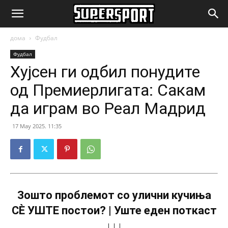
SuperSport.mk
дома
Фудбал
Фудбал
Хујсен ги одбил понудите
од Премиерлигата: Сакам
да играм во Реал Мадрид
17 May 2025. 11:35
Зошто проблемот со улични кучиња
СÈ УШТЕ постои? | Уште еден поткаст
↓↓↓