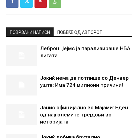
ПОВРЗАНИ НАПИСИ
ПОВЕЌЕ ОД АВТОРОТ
Леброн Џејмс ја парализираше НБА
лигата
Јокиќ нема да потпише со Денвер
уште: Има 724 милиони причини!
Јанис официјално во Мајами: Еден
од најголемите трејдови во
историјата!
Јокиќ добива брутално