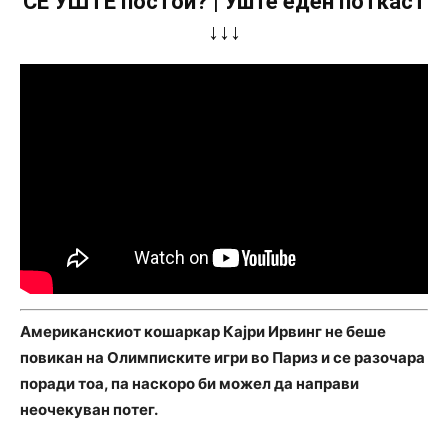
СÈ УШТЕ постои? | Уште еден поткаст
↓↓↓
Американскиот кошаркар Кајри Ирвинг не беше
повикан на Олимписките игри во Париз и се разочара
поради тоа, па наскоро би можел да направи
неочекуван потег.