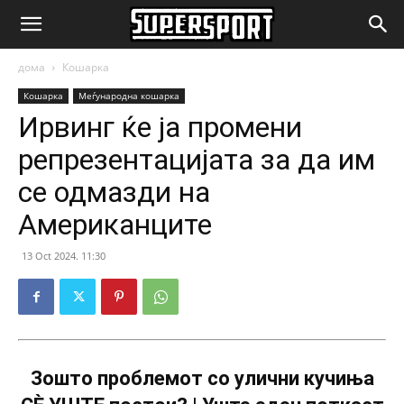
SuperSport.mk
дома
Кошарка
Кошарка
Меѓународна кошарка
Ирвинг ќе ја промени
репрезентацијата за да им
се одмазди на
Американците
13 Oct 2024. 11:30
Зошто проблемот со улични кучиња