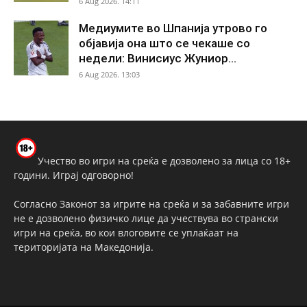
6 Aug 2026. 14:11
Медиумите во Шпанија утрово го
објавија она што се чекаше со
недели: Винисиус Жуниор...
6 Aug 2026. 13:03
Учество во игри на среќа е дозволено за лица со 18+
години. Играј одговорно!
Согласно Законот за игрите на среќа и за забавните игри
не е дозволено физичко лице да учествува во странски
игри на среќа, во кои влоговите се уплаќаат на
територијата на Македонија.