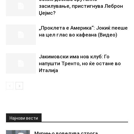
засилување, пристигнува Леброн
Џејмс?
„Проклета е Америка“: Јокиќ пееше
на цел глас во кафеана (Видео)
Јакимовски има нов клуб: Го
напушти Тренто, но ќе остане во
Италија
Најнови вести
Мурињо воведува строга