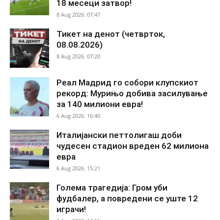
18 месеци затвор!
8 Aug 2026. 07:47
Тикет на денот (четврток,
08.08.2026)
8 Aug 2026. 07:20
Реал Мадрид го собори клупскиот
рекорд: Мурињо добива засилување
за 140 милиони евра!
6 Aug 2026. 16:40
Италијански петтолигаш доби
чудесен стадион вреден 62 милиона
евра
6 Aug 2026. 15:21
Голема трагедија: Гром уби
фудбалер, а повредени се уште 12
играчи!