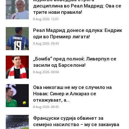
дисциплина во Реал Мадрид: Ова се
трите нови правила!
8 Aug 2026. 12:01
Реал Мадрид донесе одлука: Ендрик
оди во Премиер лигата!
8 Aug 2026. 09:43
„Бомба“ пред полноќ: Ливерпул се
засили од Барселона!
8 Aug 2026. 09:04
Ова никогаш не му се случило на
Новак: Синер и Алкараз се
откажуваат, а...
8 Aug 2026. 08:45
Француски судија обвинет за
семејно насилство – му се заканува