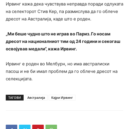
Ирвинг кажа дека чувствува неправда поради одлуката
на селекторот Стив Кер, па размислува да го облече
дресот на Австралија, каде што е роден.
„Ми беше чудно што не играв во Париз. Го носам
дресот на националниот тим од 24 години и секогаш
освојував медали“, кажа Ирвинг.
Ирвинг е роден во Мелбурн, но има австралиски
пасош и не би имал проблем да го облече дресот на
селекцијата.
ТАГОВИ
Австралија
Кајри Ирвинг