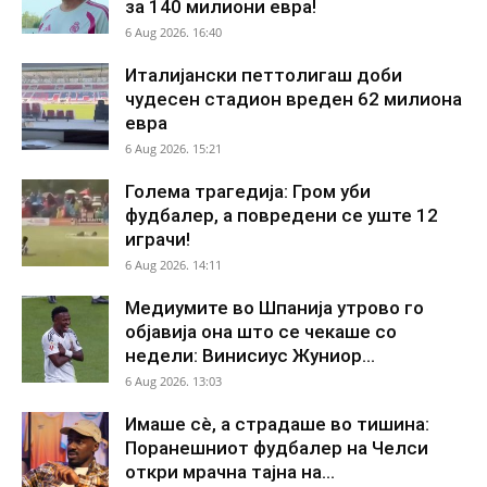
за 140 милиони евра!
6 Aug 2026. 16:40
Италијански петтолигаш доби
чудесен стадион вреден 62 милиона
евра
6 Aug 2026. 15:21
Голема трагедија: Гром уби
фудбалер, а повредени се уште 12
играчи!
6 Aug 2026. 14:11
Медиумите во Шпанија утрово го
објавија она што се чекаше со
недели: Винисиус Жуниор...
6 Aug 2026. 13:03
Имаше сè, а страдаше во тишина:
Поранешниот фудбалер на Челси
откри мрачна тајна на...