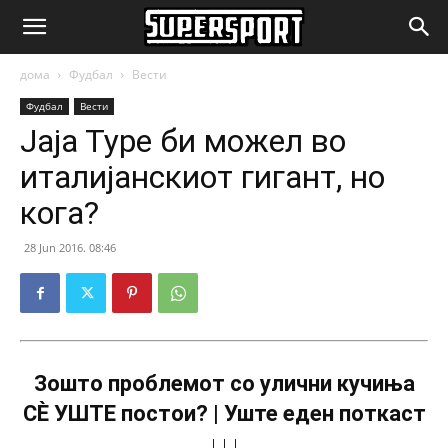
SuperSport.mk
дома
Фудбал
Вести
Фудбал
Вести
Јаја Туре би можел во
италијанскиот гигант, но
кога?
28 Jun 2016. 08:46
Зошто проблемот со улични кучиња
СÈ УШТЕ постои? | Уште еден поткаст
↓↓↓