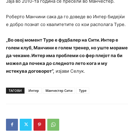
Јаја во 2010-та година се пресели во Манчестер.
Роберто Манчини сака да го доведе во Интер бидејќи
е добро познат со квалитетите со кои располага Туре.
„Во овој момент Туре е фудбалер на Сити. Интер е
голем клуб, Манчини е голем тренер, но уште мораме
да чекаме. Интер има проблеми со фер плејот па би
можел да почека до следното лето кога и му
истекува договорот“,
изјави Селук.
ТАГОВИ
Интер
Манчестер Сити
Туре