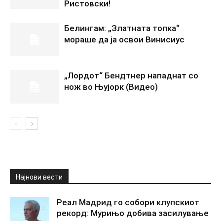
Ристовски!
Белингам: „Златната топка“
мораше да ја освои Винисиус
„Лордот“ Бендтнер нападнат со
нож во Њујорк (Видео)
Најнови вести
Реал Мадрид го собори клупскиот
рекорд: Мурињо добива засилување