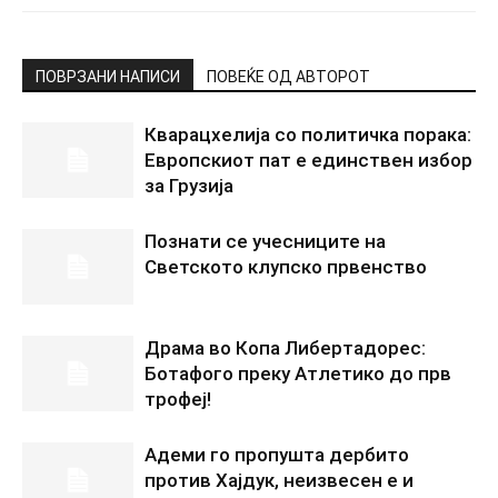
ПОВРЗАНИ НАПИСИ
ПОВЕЌЕ ОД АВТОРОТ
Кварацхелија со политичка порака:
Европскиот пат е единствен избор
за Грузија
Познати се учесниците на
Светското клупско првенство
Драма во Копа Либертадорес:
Ботафого преку Атлетико до прв
трофеј!
Адеми го пропушта дербито
против Хајдук, неизвесен е и