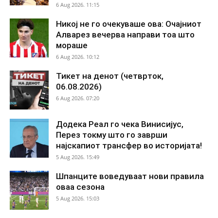
6 Aug 2026. 11:15
Никој не го очекуваше ова: Очајниот
Алварез вечерва направи тоа што
мораше
6 Aug 2026. 10:12
Тикет на денот (четврток,
06.08.2026)
6 Aug 2026. 07:20
Додека Реал го чека Винисијус,
Перез токму што го заврши
најскапиот трансфер во историјата!
5 Aug 2026. 15:49
Шпанците воведуваат нови правила
оваа сезона
5 Aug 2026. 15:03