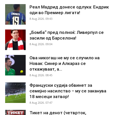
Реал Мадрид донесе одлука: Ендрик
оди во Премиер лигата!
8 Aug 2026. 09:43
„Бомба“ пред полноќ: Ливерпул се
засили од Барселона!
8 Aug 2026. 09:04
Ова никогаш не му се случило на
Новак: Синер и Алкараз се
откажуваат, а...
8 Aug 2026. 08:45
Француски судија обвинет за
семејно насилство – му се заканува
18 месеци затвор!
8 Aug 2026. 07:47
Тикет на денот (четврток,