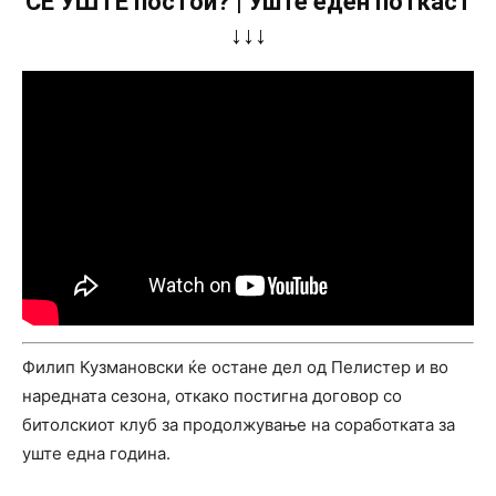
СÈ УШТЕ постои? | Уште еден поткаст
↓↓↓
Филип Кузмановски ќе остане дел од Пелистер и во
наредната сезона, откако постигна договор со
битолскиот клуб за продолжување на соработката за
уште една година.