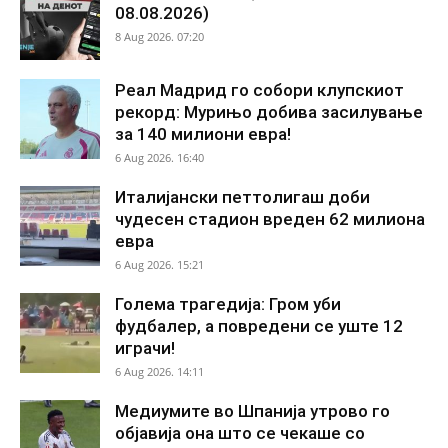
08.08.2026)
8 Aug 2026. 07:20
Реал Мадрид го собори клупскиот
рекорд: Мурињо добива засилување
за 140 милиони евра!
6 Aug 2026. 16:40
Италијански петтолигаш доби
чудесен стадион вреден 62 милиона
евра
6 Aug 2026. 15:21
Голема трагедија: Гром уби
фудбалер, а повредени се уште 12
играчи!
6 Aug 2026. 14:11
Медиумите во Шпанија утрово го
објавија она што се чекаше со