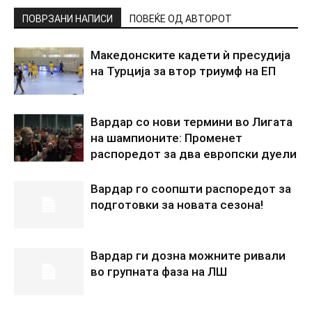
ПОВРЗАНИ НАПИСИ
ПОВЕЌЕ ОД АВТОРОТ
Македонските кадети ѝ пресудија
на Турција за втор триумф на ЕП
Вардар со нови термини во Лигата
на шампионите: Променет
распоредот за два европски дуели
Вардар го соопшти распоредот за
подготовки за новата сезона!
Вардар ги дозна можните ривали
во групната фаза на ЛШ