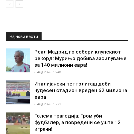
Најнови вести
Реал Мадрид го собори клупскиот
рекорд: Мурињо добива засилување
за 140 милиони евра!
6 Aug 2026. 16:40
Италијански петтолигаш доби
чудесен стадион вреден 62 милиона
евра
6 Aug 2026. 15:21
Голема трагедија: Гром уби
фудбалер, а повредени се уште 12
играчи!