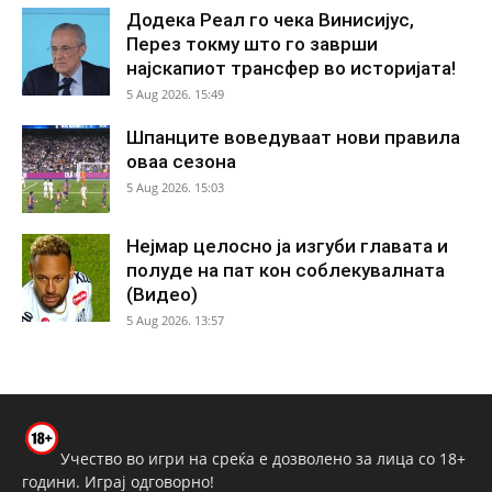
Додека Реал го чека Винисијус,
Перез токму што го заврши
најскапиот трансфер во историјата!
5 Aug 2026. 15:49
Шпанците воведуваат нови правила
оваа сезона
5 Aug 2026. 15:03
Нејмар целосно ја изгуби главата и
полуде на пат кон соблекувалната
(Видео)
5 Aug 2026. 13:57
Учество во игри на среќа е дозволено за лица со 18+
години. Играј одговорно!