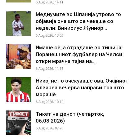
6 Aug 2026. 14:11
Медиумите во Шпанија утрово го
објавија она што се чекаше со
недели: Винисиус Жуниор...
6 Aug 2026. 13:03
Имаше сè, а страдаше во тишина:
Поранешниот фудбалер на Челси
откри мрачна тајна на...
6 Aug 2026. 11:15
Никој не го очекуваше ова: Очајниот
Алварез вечерва направи тоа што
мораше
6 Aug 2026. 10:12
Тикет на денот (четврток,
06.08.2026)
6 Aug 2026. 07:20