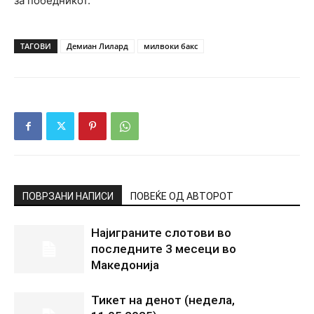
за победникот.
ТАГОВИ
Демиан Лилард
милвоки бакс
ПОВРЗАНИ НАПИСИ
ПОВЕЌЕ ОД АВТОРОТ
Најиграните слотови во
последните 3 месеци во
Македонија
Тикет на денот (недела,