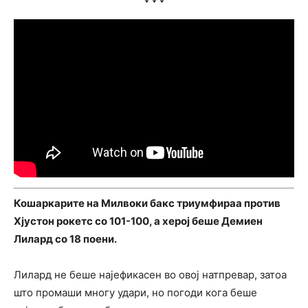
Кошаркарите на Милвоки бакс триумфираа против
Хјустон рокетс со 101-100, а херој беше Демиен
Лилард со 18 поени.
Лилард не беше најефикасен во овој натпревар, затоа
што промаши многу удари, но погоди кога беше