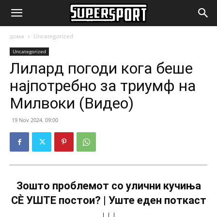
SuperSport.mk
дома
Uncategorized
Uncategorized
Лилард погоди кога беше
најпотребно за триумф на
Милвоки (Видео)
19 Nov 2024. 09:00
Зошто проблемот со улични кучиња
СÈ УШТЕ постои? | Уште еден поткаст
↓↓↓