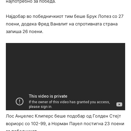
најпотребно за победа.
Најдобар во победничкиот тим беше Брук Лопез со 27
поени, додека Фред Ванвлит на спротивната страна
запиша 26 поени.
Лос Анџелес Клиперс беше подобар од Голден Стејт
вориорс со 102-99, а Норман Пауел постигна 23 поени