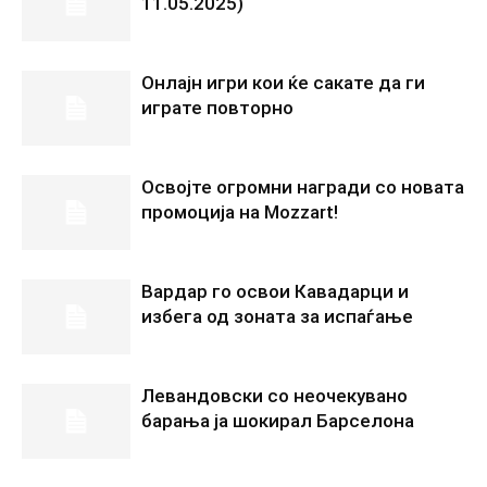
11.05.2025)
Онлајн игри кои ќе сакате да ги
играте повторно
Освојте огромни награди со новата
промоција на Mozzart!
Вардар го освои Кавадарци и
избега од зоната за испаѓање
Левандовски со неочекувано
барања ја шокирал Барселона