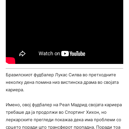
Бразилскиот фудбалер Лукас Силва во претходните
неколку дена помина низ вистинска драма во својата
кариера.
Имено, овој фудбалер на Реал Мадрид својата кариера
требаше да ја продолжи во Спортинг Хихон, но
леркарските прегледи покажаа дека има проблеми со
срцето поради што трансферот пропадна. Поради тоа