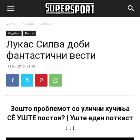
SuperSport.mk
дома
Фудбал
Вести
Фудбал
Вести
Лукас Силва доби
фантастични вести
11 Jul 2016. 21:18
Зошто проблемот со улични кучиња
СÈ УШТЕ постои? | Уште еден поткаст
↓↓↓