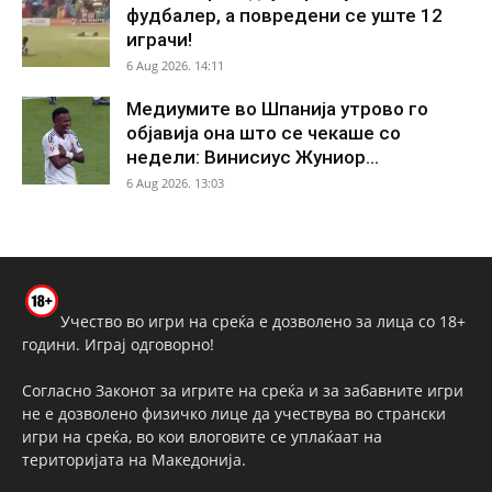
фудбалер, а повредени се уште 12
играчи!
6 Aug 2026. 14:11
Медиумите во Шпанија утрово го
објавија она што се чекаше со
недели: Винисиус Жуниор...
6 Aug 2026. 13:03
Учество во игри на среќа е дозволено за лица со 18+
години. Играј одговорно!
Согласно Законот за игрите на среќа и за забавните игри
не е дозволено физичко лице да учествува во странски
игри на среќа, во кои влоговите се уплаќаат на
територијата на Македонија.