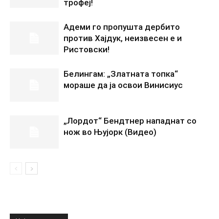
трофеј!
Адеми го пропушта дербито
против Хајдук, неизвесен е и
Ристовски!
Белингам: „Златната топка“
мораше да ја освои Винисиус
„Лордот“ Бендтнер нападнат со
нож во Њујорк (Видео)