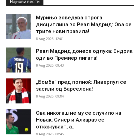
Најнови вести
Мурињо воведува строга
дисциплина во Реал Мадрид: Ова се
трите нови правила!
8 Aug 2026. 12:01
Реал Мадрид донесе одлука: Ендрик
оди во Премиер лигата!
8 Aug 2026. 09:43
„Бомба“ пред полноќ: Ливерпул се
засили од Барселона!
8 Aug 2026. 09:04
Ова никогаш не му се случило на
Новак: Синер и Алкараз се
откажуваат, а...
8 Aug 2026. 08:45