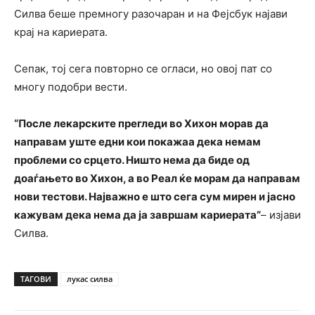
Силва беше премногу разочаран и на Фејсбук најави
крај на кариерата.
Сепак, тој сега повторно се огласи, но овој пат со
многу подобри вести.
“После лекарските прегледи во Хихон морав да
направам уште едни кои покажаа дека немам
проблеми со срцето. Ништо нема да биде од
доаѓањето во Хихон, а во Реал ќе морам да направам
нови тестови. Најважно е што сега сум мирен и јасно
кажувам дека нема да ја завршам кариерата”
– изјави
Силва.
ТАГОВИ
лукас силва