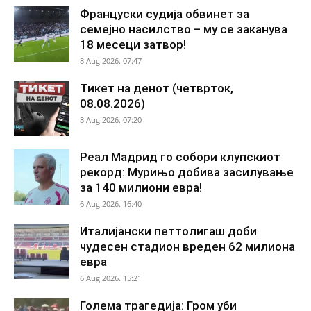
Француски судија обвинет за
семејно насилство – му се заканува
18 месеци затвор!
8 Aug 2026. 07:47
Тикет на денот (четврток,
08.08.2026)
8 Aug 2026. 07:20
Реал Мадрид го собори клупскиот
рекорд: Мурињо добива засилување
за 140 милиони евра!
6 Aug 2026. 16:40
Италијански петтолигаш доби
чудесен стадион вреден 62 милиона
евра
6 Aug 2026. 15:21
Голема трагедија: Гром уби