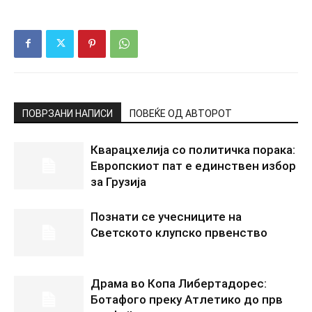
ПОВРЗАНИ НАПИСИ
ПОВЕЌЕ ОД АВТОРОТ
Кварацхелија со политичка порака:
Европскиот пат е единствен избор
за Грузија
Познати се учесниците на
Светското клупско првенство
Драма во Копа Либертадорес:
Ботафого преку Атлетико до прв