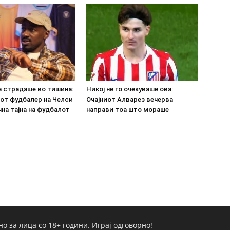
а страдаше во тишина:
Никој не го очекуваше ова:
от фудбалер на Челси
Очајниот Алварез вечерва
на тајна на фудбалот
направи тоа што мораше
но за лица со 18+ години. Играј одговорно!