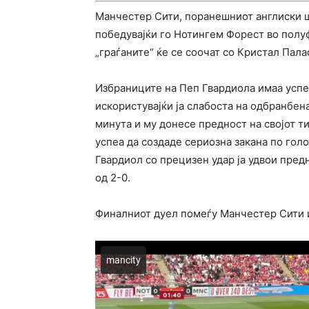
Манчестер Сити, поранешниот англиски ш
победувајќи го Нотингем Форест во полуф
„граѓаните“ ќе се соочат со Кристал Пала
Избраниците на Пеп Гвардиола имаа успе
искористувајќи ја слабоста на одбранбена
минута и му донесе предност на својот т
успеа да создаде сериозна закана по гол
Гвардиол со прецизен удар ја удвои предн
од 2-0.
Финалниот дуел помеѓу Манчестер Сити и 