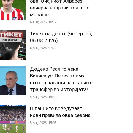
ова: Очајниот Алварез
вечерва направи тоа што
мораше
6 Aug 2026. 10:12
Тикет на денот (четврток,
06.08.2026)
6 Aug 2026. 07:20
Додека Реал го чека
Винисијус, Перез токму
што го заврши најскапиот
трансфер во историјата!
5 Aug 2026. 15:49
Шпанците воведуваат
нови правила оваа сезона
5 Aug 2026. 15:03