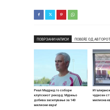
ПОВРЗАНИ НАПИСИ
ПОВЕЌЕ ОД АВТОРО
Реал Мадрид го собори
Италијанс
клупскиот рекорд: Мурињо
чудесен ст
добива засилување за 140
милиона е
милиони евра!