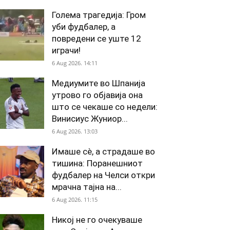
Голема трагедија: Гром
уби фудбалер, а
повредени се уште 12
играчи!
6 Aug 2026. 14:11
Медиумите во Шпанија
утрово го објавија она
што се чекаше со недели:
Винисиус Жуниор...
6 Aug 2026. 13:03
Имаше сè, а страдаше во
тишина: Поранешниот
фудбалер на Челси откри
мрачна тајна на...
6 Aug 2026. 11:15
Никој не го очекуваше