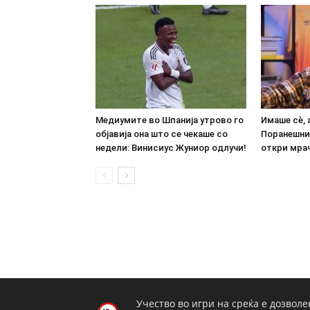
Медиумите во Шпанија утрово го
Имаше сè, 
објавија она што се чекаше со
Поранешни
недели: Винисиус Жуниор одлучи!
откри мрач
Учество во игри на среќа е дозволе