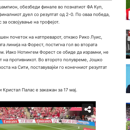
ампион, обезбеди финале во познатиот ФА Куп,
иналниот дуел со резултат од 2-0. По оваа победа,
с за освојување на трофејот.
шен почеток на натпреварот, откако Рико Луис,
та линија на Форест, постигна гол во втората
им. Иако Нотингем Форест се обиде да израмни, не
от на противникот. Во второто полувреме, Јошко
оста на Сити, поставувајќи го конечниот резултат
Кристал Палас е закажан за 17 мај.