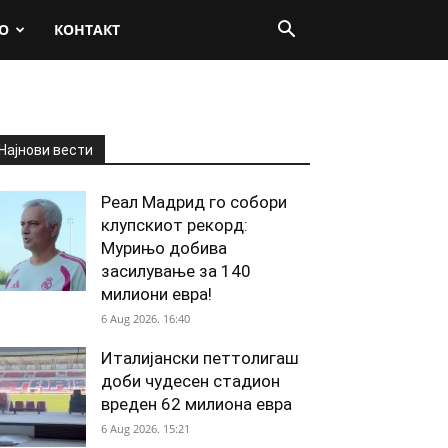
О
КОНТАКТ
Најнови вести
Реал Мадрид го собори
клупскиот рекорд:
Мурињо добива
засилување за 140
милиони евра!
6 Aug 2026. 16:40
Италијански петтолигаш
доби чудесен стадион
вреден 62 милиона евра
6 Aug 2026. 15:21