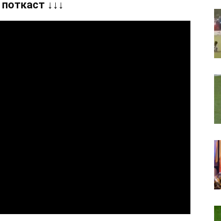
 поткаст ↓↓↓