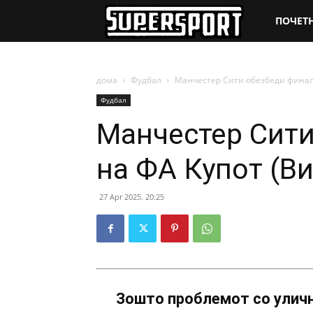
SuperSpo
ПОЧЕТ
дома
Фудбал
Манчестер Сити обезбеди финале
Фудбал
Манчестер Сити
на ФА Купот (В
27 Apr 2025. 20:25
Зошто проблемот со уличн