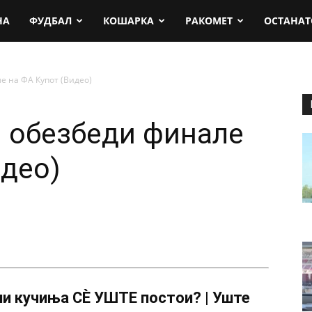
rt.mk
НА
ФУДБАЛ
КОШАРКА
РАКОМЕТ
ОСТАНАТ
 на ФА Купот (Видео)
 обезбеди финале
идео)
и кучиња СÈ УШТЕ постои? | Уште