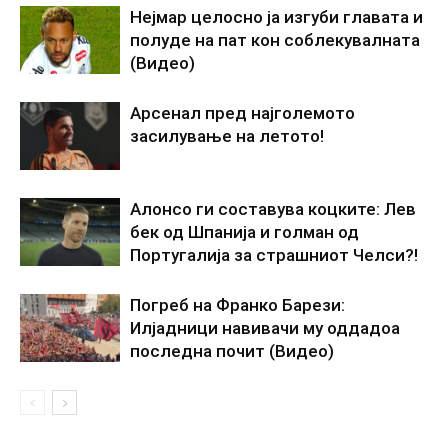
Нејмар целосно ја изгуби главата и
полуде на пат кон соблекувалната
(Видео)
Арсенал пред најголемото
засилување на летото!
Алонсо ги составува коцките: Лев
бек од Шпанија и голман од
Португалија за страшниот Челси?!
Погреб на Франко Барези:
Илјадници навивачи му оддадоа
последна почит (Видео)