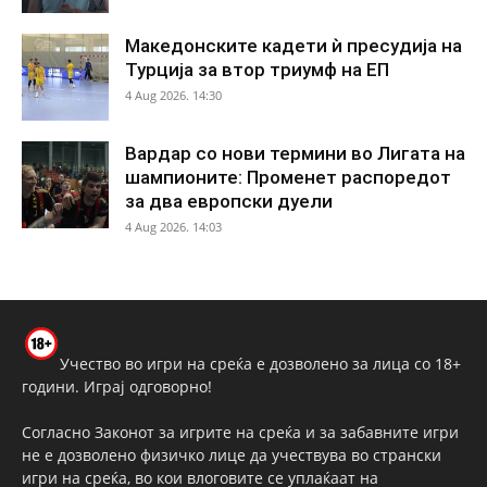
Македонските кадети ѝ пресудија на
Турција за втор триумф на ЕП
4 Aug 2026. 14:30
Вардар со нови термини во Лигата на
шампионите: Променет распоредот
за два европски дуели
4 Aug 2026. 14:03
Учество во игри на среќа е дозволено за лица со 18+
години. Играј одговорно!
Согласно Законот за игрите на среќа и за забавните игри
не е дозволено физичко лице да учествува во странски
игри на среќа, во кои влоговите се уплаќаат на