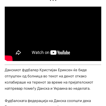
Данскиот фудбалер Кристијан Ериксен ќе биде
отпуштен од болница во текот на денот откако
колабираше на теренот за време на пријателскиот
натпревар помеѓу Данска и Украина во неделата.
Фудбалската федерација на Данска соопшти дека