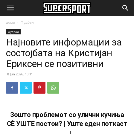
SuperSport.mk
дома
Фудбал
Фудбал
Најновите информации за
состојбата на Кристијан
Ериксен се позитивни
8 Jun 2026. 13:11
Зошто проблемот со улични кучиња
СÈ УШТЕ постои? | Уште еден поткаст
↓↓↓