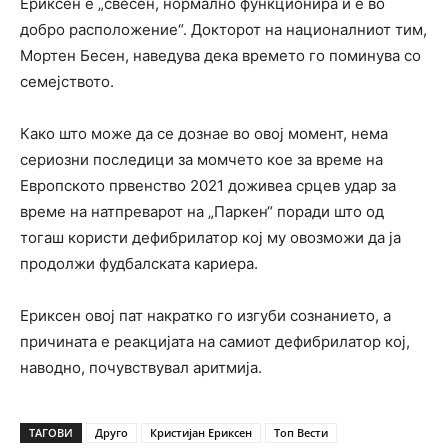
Ериксен е „свесен, нормално функционира и е во
добро расположение“. Докторот на националниот тим,
Мортен Бесен, наведува дека времето го поминува со
семејството.
Како што може да се дознае во овој момент, нема
сериозни последици за момчето кое за време на
Европското првенство 2021 доживеа срцев удар за
време на натпреварот на „Паркен“ поради што од
тогаш користи дефибрилатор кој му овозможи да ја
продолжи фудбалската кариера.
Ериксен овој пат накратко го изгуби сознанието, а
причината е реакцијата на самиот дефибрилатор кој,
наводно, почувствувал аритмија.
ТАГОВИ
Друго
Кристијан Ериксен
Топ Вести