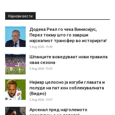
Најнови вести
Додека Реал го чека Винисијус,
Перез токму што го заврши
најскапиот трансфер во историјата!
5 Aug 2026. 15:49
Шпанците воведуваат нови правила
оваа сезона
5 Aug 2026. 15:03
Нејмар целосно ја изгуби главата и
полуде на пат кон соблекувалната
(Видео)
5 Aug 2026. 13:57
Арсенал пред најголемото