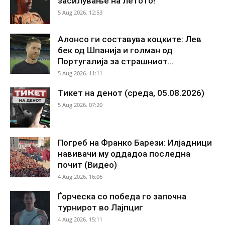
засилување на летото!
5 Aug 2026. 12:53
Алонсо ги составува коцките: Лев
бек од Шпанија и голман од
Португалија за страшниот...
5 Aug 2026. 11:11
Тикет на денот (среда, 05.08.2026)
5 Aug 2026. 07:20
Погреб на Франко Барези: Илјадници
навивачи му оддадоа последна
почит (Видео)
4 Aug 2026. 16:06
Ѓорческа со победа го започна
турнирот во Лајпциг
4 Aug 2026. 15:11