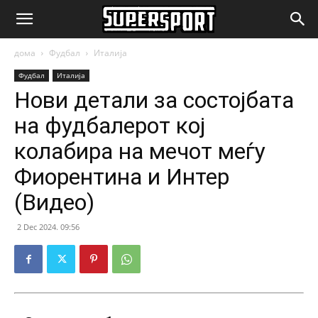
SuperSport.mk
дома
Фудбал
Италија
Фудбал
Италија
Нови детали за состојбата
на фудбалерот кој
колабира на мечот меѓу
Фиорентина и Интер
(Видео)
2 Dec 2024. 09:56