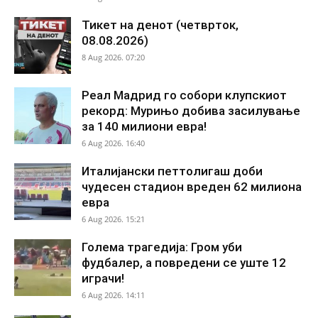
Тикет на денот (четврток,
08.08.2026)
8 Aug 2026. 07:20
Реал Мадрид го собори клупскиот
рекорд: Мурињо добива засилување
за 140 милиони евра!
6 Aug 2026. 16:40
Италијански петтолигаш доби
чудесен стадион вреден 62 милиона
евра
6 Aug 2026. 15:21
Голема трагедија: Гром уби
фудбалер, а повредени се уште 12
играчи!
6 Aug 2026. 14:11