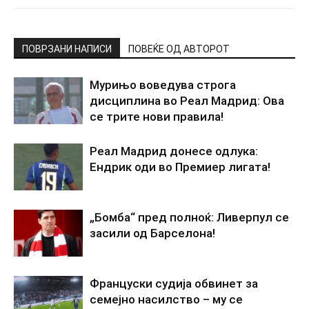
ПОВРЗАНИ НАПИСИ
ПОВЕЌЕ ОД АВТОРОТ
Мурињо воведува строга
дисциплина во Реал Мадрид: Ова
се трите нови правила!
Реал Мадрид донесе одлука:
Ендрик оди во Премиер лигата!
„Бомба“ пред полноќ: Ливерпул се
засили од Барселона!
Француски судија обвинет за
семејно насилство – му се