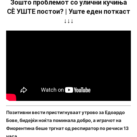
Зошто проблемот со улични кучиња
СÈ УШТЕ постои? | Уште еден поткаст
↓↓↓
Позитивни вести пристигнуваат утрово за Едоардо
Бове, бидејќи ноќта поминала добро, а играчот на
Фиорентина беше тргнат од респиратор по речиси 13
часа.