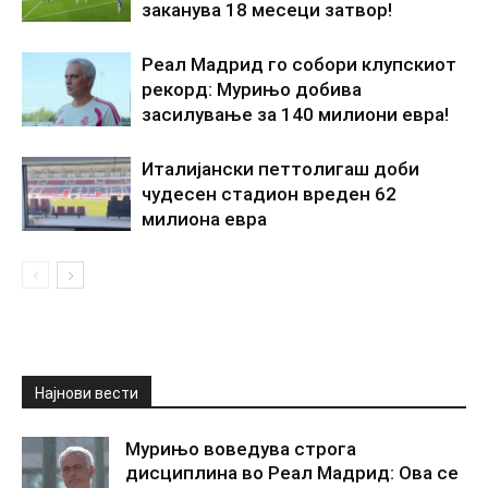
заканува 18 месеци затвор!
Реал Мадрид го собори клупскиот
рекорд: Мурињо добива
засилување за 140 милиони евра!
Италијански петтолигаш доби
чудесен стадион вреден 62
милиона евра
Најнови вести
Мурињо воведува строга
дисциплина во Реал Мадрид: Ова се