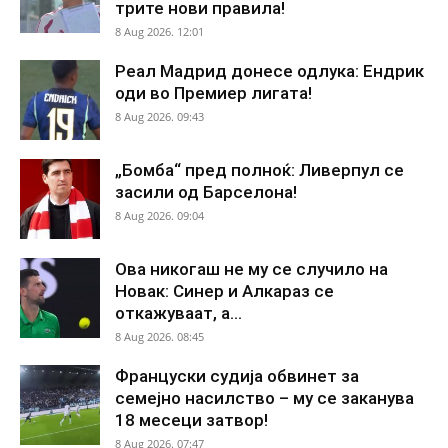
трите нови правила!
8 Aug 2026. 12:01
Реал Мадрид донесе одлука: Ендрик
оди во Премиер лигата!
8 Aug 2026. 09:43
„Бомба“ пред полноќ: Ливерпул се
засили од Барселона!
8 Aug 2026. 09:04
Ова никогаш не му се случило на
Новак: Синер и Алкараз се
откажуваат, а...
8 Aug 2026. 08:45
Француски судија обвинет за
семејно насилство – му се заканува
18 месеци затвор!
8 Aug 2026. 07:47