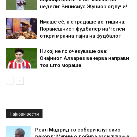
недели: Винисиус Жуниор одлучи!
Имаше сè, а страдаше во тишина:
Поранешниот фудбалер на Челси
откри мрачна тајна на фудбалот
Никој не го очекуваше ова:
Очајниот Алварез вечерва направи
тоа што мораше
Најнови вести
Реал Мадрид го собори клупскиот
рекорд: Мурињо добива засилување