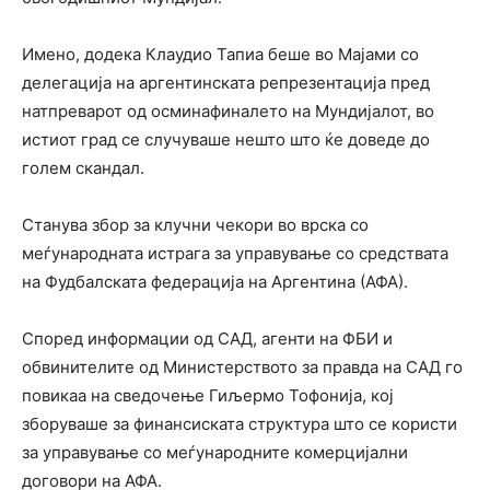
Имено, додека Клаудио Тапиа беше во Мајами со
делегација на аргентинската репрезентација пред
натпреварот од осминафиналето на Мундијалот, во
истиот град се случуваше нешто што ќе доведе до
голем скандал.
Станува збор за клучни чекори во врска со
меѓународната истрага за управување со средствата
на Фудбалската федерација на Аргентина (АФА).
Според информации од САД, агенти на ФБИ и
обвинителите од Министерството за правда на САД го
повикаа на сведочење Гиљермо Тофонија, кој
зборуваше за финансиската структура што се користи
за управување со меѓународните комерцијални
договори на АФА.