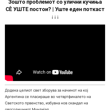
Зошто проблемот со улични кучиња
СÈ УШТЕ постои? | Уште еден поткаст
↓↓↓
Додека целиот свет зборува за начинот на кој
Аргентина се пласираше во четвртфиналето на
Светското првенство, избувна нов скандал на
овогодишниот Мундијал.