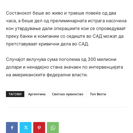
Состанокот беше во живо и траеше повеќе од два
часа, а беше дел од прелиминарната истрага насочена
кон утврдување дали операциите кои се спроведуваат
преку банки и компании со седиште во САД можат да
претставуваат кривични дела во САД.
Случајот вклучува сума поголема од 300 милиони
долари и ненадејно стана значаен по интервенцијата
на американските федерални власти.
ТАГОВИ
Аргентина
Светско првенство
Топ Вести