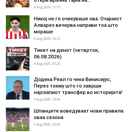
6 Aug 2026. 11:15
Никој не го очекуваше ова: Очајниот
Алварез вечерва направи тоа што
мораше
6 Aug 2026. 10:12
Тикет на денот (четврток,
06.08.2026)
6 Aug 2026. 07:20
Додека Реал го чека Винисијус,
Перез токму што го заврши
најскапиот трансфер во историјата!
5 Aug 2026. 15:49
Шпанците воведуваат нови правила
оваа сезона
5 Aug 2026. 15:03