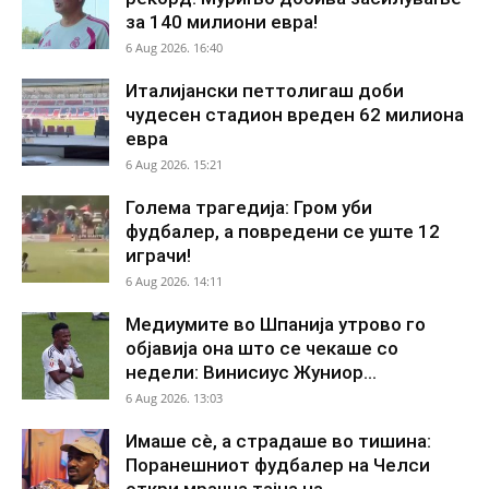
за 140 милиони евра!
6 Aug 2026. 16:40
Италијански петтолигаш доби
чудесен стадион вреден 62 милиона
евра
6 Aug 2026. 15:21
Голема трагедија: Гром уби
фудбалер, а повредени се уште 12
играчи!
6 Aug 2026. 14:11
Медиумите во Шпанија утрово го
објавија она што се чекаше со
недели: Винисиус Жуниор...
6 Aug 2026. 13:03
Имаше сè, а страдаше во тишина:
Поранешниот фудбалер на Челси
откри мрачна тајна на...