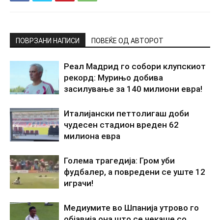
ПОВРЗАНИ НАПИСИ
ПОВЕЌЕ ОД АВТОРОТ
Реал Мадрид го собори клупскиот
рекорд: Мурињо добива
засилување за 140 милиони евра!
Италијански петтолигаш доби
чудесен стадион вреден 62
милиона евра
Голема трагедија: Гром уби
фудбалер, а повредени се уште 12
играчи!
Медиумите во Шпанија утрово го
објавија она што се чекаше со