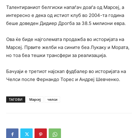
Талентираниот белгиски напаѓач доаѓа од Марсеј, а
интересно е дека од истиот клуб во 2004-та година
беше доведен Дидиер Дрогба за 38.5 милиони евра.
Ова ќе биде најголемата продажба во историјата на
Марсеј. Првите желби на сините беа Лукаку и Мората,
но тоа беа тешки трансфери за реализација.
Бачуаји е третиот најскап фудбалер во историјата на
Челси после Фернандо Торес и Андреј Шевченко.
ТАГОВИ
Марсеј
челси