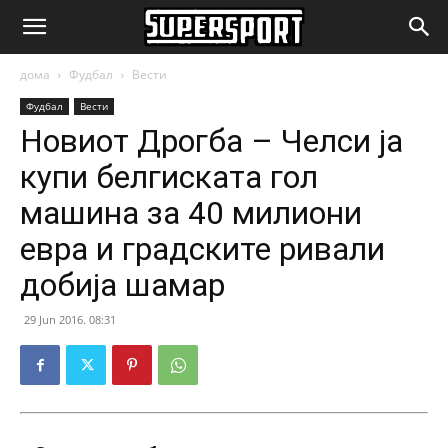
SuperSport.mk
дома
Фудбал
Вести
Фудбал
Вести
Новиот Дрогба – Челси ја
купи белгиската гол
машина за 40 милиони
евра и градските ривали
добија шамар
29 Jun 2016. 08:31