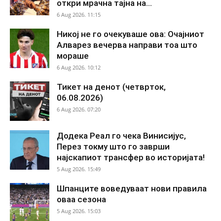
откри мрачна тајна на...
6 Aug 2026. 11:15
Никој не го очекуваше ова: Очајниот
Алварез вечерва направи тоа што
мораше
6 Aug 2026. 10:12
Тикет на денот (четврток,
06.08.2026)
6 Aug 2026. 07:20
Додека Реал го чека Винисијус,
Перез токму што го заврши
најскапиот трансфер во историјата!
5 Aug 2026. 15:49
Шпанците воведуваат нови правила
оваа сезона
5 Aug 2026. 15:03