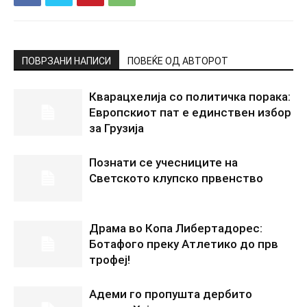
ПОВРЗАНИ НАПИСИ
ПОВЕЌЕ ОД АВТОРОТ
Кварацхелија со политичка порака:
Европскиот пат е единствен избор
за Грузија
Познати се учесниците на
Светското клупско првенство
Драма во Копа Либертадорес:
Ботафого преку Атлетико до прв
трофеј!
Адеми го пропушта дербито