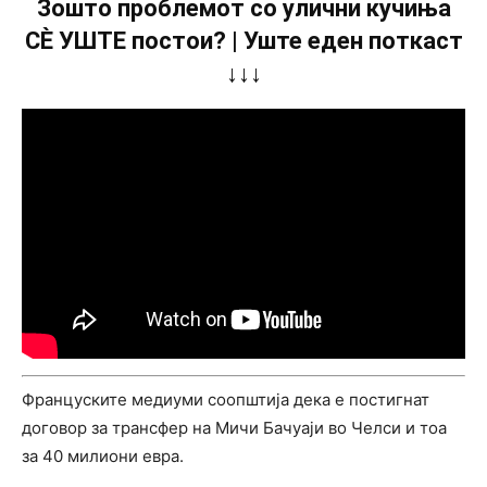
Зошто проблемот со улични кучиња
СÈ УШТЕ постои? | Уште еден поткаст
↓↓↓
Француските медиуми соопштија дека е постигнат
договор за трансфер на Мичи Бачуаји во Челси и тоа
за 40 милиони евра.