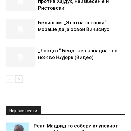
против Хајдук, неизвесен е и
Ристовски!
Белингам: „Златната топка“
мораше да ја освои Винисиус
„Лордот“ Бендтнер нападнат со
нож во Њујорк (Видео)
Најнови вести
Реал Мадрид го собори клупскиот