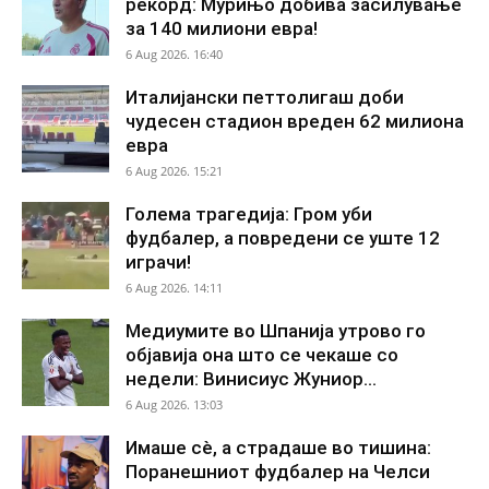
рекорд: Мурињо добива засилување
за 140 милиони евра!
6 Aug 2026. 16:40
Италијански петтолигаш доби
чудесен стадион вреден 62 милиона
евра
6 Aug 2026. 15:21
Голема трагедија: Гром уби
фудбалер, а повредени се уште 12
играчи!
6 Aug 2026. 14:11
Медиумите во Шпанија утрово го
објавија она што се чекаше со
недели: Винисиус Жуниор...
6 Aug 2026. 13:03
Имаше сè, а страдаше во тишина:
Поранешниот фудбалер на Челси