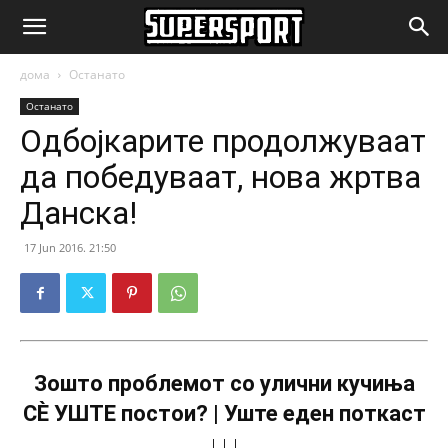
SuperSport.mk
дома
Останато
Останато
Одбојкарите продолжуваат
да победуваат, нова жртва
Данска!
17 Jun 2016. 21:50
Зошто проблемот со улични кучиња
СÈ УШТЕ постои? | Уште еден поткаст
↓↓↓