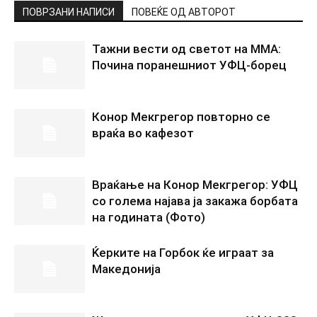
ПОВРЗАНИ НАПИСИ
ПОВЕЌЕ ОД АВТОРОТ
Тажни вести од светот на ММА:
Почина поранешниот УФЦ-борец
Конор Мекгрегор повторно се
враќа во кафезот
Враќање на Конор Мекгрегор: УФЦ
со голема најава ја закажа борбата
на годината (Фото)
Ќерките на Горбок ќе играат за
Македонија