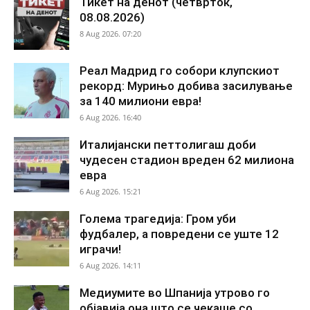
Тикет на денот (четврток,
08.08.2026)
8 Aug 2026. 07:20
Реал Мадрид го собори клупскиот
рекорд: Мурињо добива засилување
за 140 милиони евра!
6 Aug 2026. 16:40
Италијански петтолигаш доби
чудесен стадион вреден 62 милиона
евра
6 Aug 2026. 15:21
Голема трагедија: Гром уби
фудбалер, а повредени се уште 12
играчи!
6 Aug 2026. 14:11
Медиумите во Шпанија утрово го
објавија она што се чекаше со