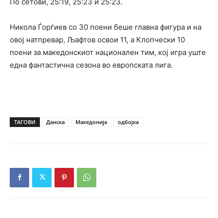
По сетови, 25:19, 25:23 и 25:23.
Никола Ѓорѓиев со 30 поени беше главна фигура и на
овој натпревар, Љафтов освои 11, а Клопчески 10
поени за македонскиот национален тим, кој игра уште
една фантастична сезона во европската лига.
ТАГОВИ
Данска
Македонија
одбојка