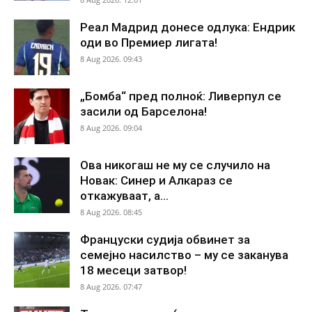
Реал Мадрид донесе одлука: Ендрик
оди во Премиер лигата!
8 Aug 2026. 09:43
„Бомба“ пред полноќ: Ливерпул се
засили од Барселона!
8 Aug 2026. 09:04
Ова никогаш не му се случило на
Новак: Синер и Алкараз се
откажуваат, а...
8 Aug 2026. 08:45
Француски судија обвинет за
семејно насилство – му се заканува
18 месеци затвор!
8 Aug 2026. 07:47