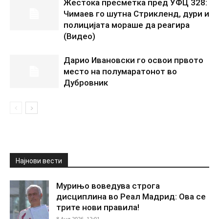
Жестока пресметка пред УФЦ 328:
Чимаев го шутна Стрикленд, дури и
полицијата мораше да реагира
(Видео)
Дарио Ивановски го освои првото
место на полумаратонот во
Дубровник
Најнови вести
Мурињо воведува строга
дисциплина во Реал Мадрид: Ова се
трите нови правила!
8 Aug 2026. 12:01