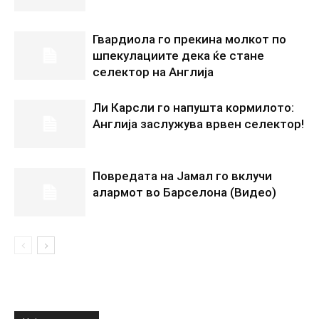
Гвардиола го прекина молкот по
шпекулациите дека ќе стане
селектор на Англија
Ли Карсли го напушта кормилото:
Англија заслужува врвен селектор!
Повредата на Јамал го вклучи
алармот во Барселона (Видео)