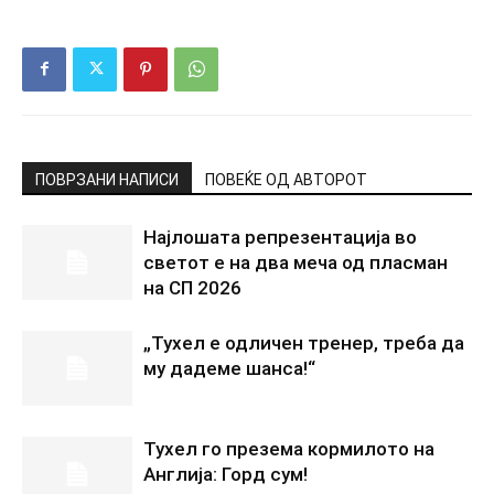
ПОВРЗАНИ НАПИСИ
ПОВЕЌЕ ОД АВТОРОТ
Најлошата репрезентација во
светот е на два меча од пласман
на СП 2026
„Тухел е одличен тренер, треба да
му дадеме шанса!“
Тухел го презема кормилото на
Англија: Горд сум!