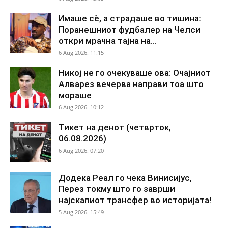
Имаше сè, а страдаше во тишина:
Поранешниот фудбалер на Челси
откри мрачна тајна на...
6 Aug 2026. 11:15
Никој не го очекуваше ова: Очајниот
Алварез вечерва направи тоа што
мораше
6 Aug 2026. 10:12
Тикет на денот (четврток,
06.08.2026)
6 Aug 2026. 07:20
Додека Реал го чека Винисијус,
Перез токму што го заврши
најскапиот трансфер во историјата!
5 Aug 2026. 15:49