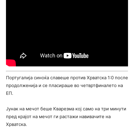
Португалија синоќа славеше против Хрватска 1:0 после
продолженија и се пласираше во четвртфиналето на
ЕП.
Јунак на мечот беше Кварезма кој само на три минути
пред крајот на мечот ги растажи навивачите на
Хрватска.