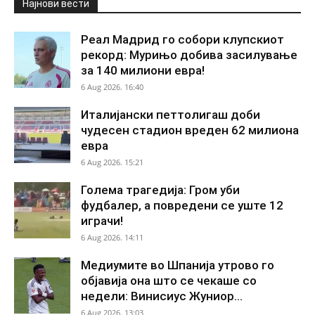
Најнови вести
Реал Мадрид го собори клупскиот
рекорд: Мурињо добива засилување
за 140 милиони евра!
6 Aug 2026. 16:40
Италијански петтолигаш доби
чудесен стадион вреден 62 милиона
евра
6 Aug 2026. 15:21
Голема трагедија: Гром уби
фудбалер, а повредени се уште 12
играчи!
6 Aug 2026. 14:11
Медиумите во Шпанија утрово го
објавија она што се чекаше со
недели: Винисиус Жуниор...
6 Aug 2026. 13:03