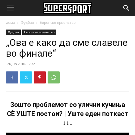
SuperSport.mk
дома
Фудбал
Европско првенство
Фудбал
Европско првенство
„Ова е како да сме славеле
во финале“
26 Jun 2016. 12:32
Зошто проблемот со улични кучиња
СÈ УШТЕ постои? | Уште еден поткаст
↓↓↓