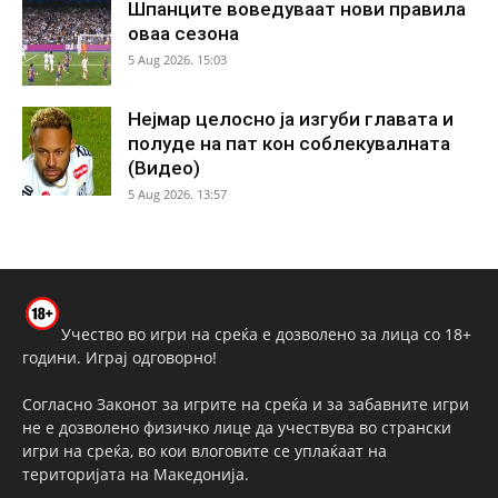
Шпанците воведуваат нови правила
оваа сезона
5 Aug 2026. 15:03
Нејмар целосно ја изгуби главата и
полуде на пат кон соблекувалната
(Видео)
5 Aug 2026. 13:57
Учество во игри на среќа е дозволено за лица со 18+
години. Играј одговорно!
Согласно Законот за игрите на среќа и за забавните игри
не е дозволено физичко лице да учествува во странски
игри на среќа, во кои влоговите се уплаќаат на
територијата на Македонија.