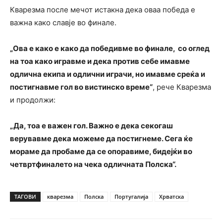
Кварезма после мечот истакна дека оваа победа е
важна како славје во финале.
„Ова е како е како да победивме во финале, со оглед
на тоа како игравме и дека против себе имавме
одлична екипа и одлични играчи, но имавме среќа и
постигнавме гол во вистинско време“
, рече Кварезма
и продолжи:
„Да, тоа е важен гол. Важно е дека секогаш
верувавме дека можеме да постигнеме. Сега ќе
мораме да пробаме да се опоравиме, бидејќи во
четвртфиналето на чека одличната Полска“.
ТАГОВИ
кварезма
Полска
Португалија
Хрватска