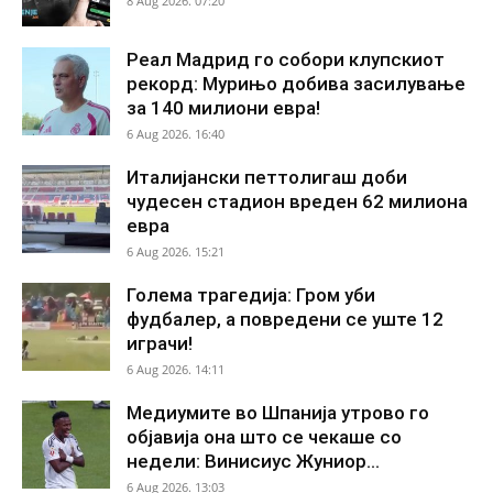
8 Aug 2026. 07:20
Реал Мадрид го собори клупскиот
рекорд: Мурињо добива засилување
за 140 милиони евра!
6 Aug 2026. 16:40
Италијански петтолигаш доби
чудесен стадион вреден 62 милиона
евра
6 Aug 2026. 15:21
Голема трагедија: Гром уби
фудбалер, а повредени се уште 12
играчи!
6 Aug 2026. 14:11
Медиумите во Шпанија утрово го
објавија она што се чекаше со
недели: Винисиус Жуниор...
6 Aug 2026. 13:03