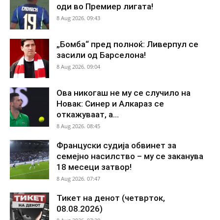
оди во Премиер лигата!
8 Aug 2026. 09:43
„Бомба“ пред полноќ: Ливерпул се
засили од Барселона!
8 Aug 2026. 09:04
Ова никогаш не му се случило на
Новак: Синер и Алкараз се
откажуваат, а...
8 Aug 2026. 08:45
Француски судија обвинет за
семејно насилство – му се заканува
18 месеци затвор!
8 Aug 2026. 07:47
Тикет на денот (четврток,
08.08.2026)