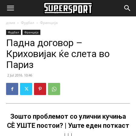
SuperSport.mk
дома
Фудбал
Франција
Фудбал
Франција
Падна договор –
Криховијак ќе слета во
Париз
2 Jul 2016. 10:46
Зошто проблемот со улични кучиња
СÈ УШТЕ постои? | Уште еден поткаст
↓↓↓