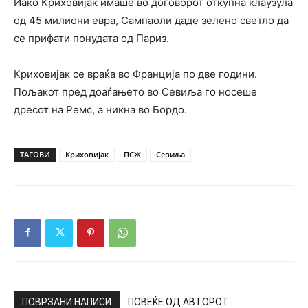
Иако Криховијак имаше во договорот откупна клаузула
од 45 милиони евра, Сампаоли даде зелено светло да
се прифати понудата од Париз.
Криховијак се враќа во Франција по две години.
Пољакот пред доаѓањето во Севиља го носеше
дресот на Ремс, а никна во Бордо.
ТАГОВИ
Криховијак
ПСЖ
Севиља
ПОВРЗАНИ НАПИСИ
ПОВЕЌЕ ОД АВТОРОТ