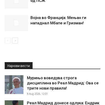
од ПСЖ
Војна во Франција: Мењан ги
нападнал Мбапе и Гризман!
Најнови вести
Мурињо воведува строга
дисциплина во Реал Мадрид: Ова се
трите нови правила!
8 Aug 2026. 12:01
Реал Мадрид донесе одлука: Ендрик