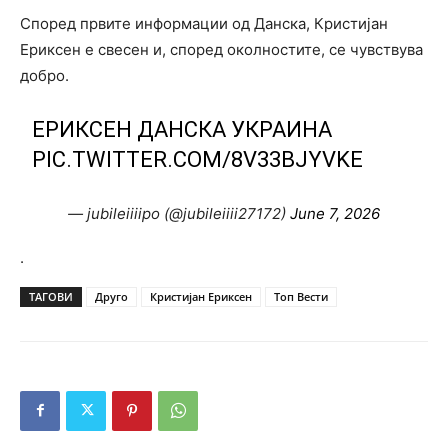
Според првите информации од Данска, Кристијан
Ериксен е свесен и, според околностите, се чувствува
добро.
ЕРИКСЕН ДАНСКА УКРАИНА
PIC.TWITTER.COM/8V33BJYVKE
— jubileiiiipo (@jubileiiii27172)
June 7, 2026
.
ТАГОВИ
Друго
Кристијан Ериксен
Топ Вести