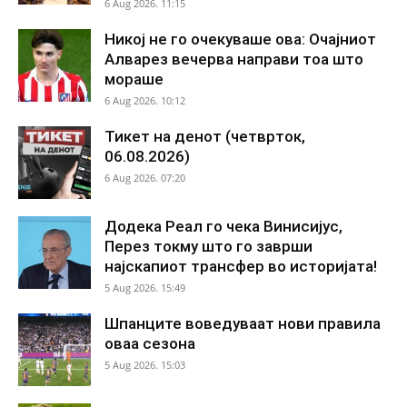
6 Aug 2026. 11:15
Никој не го очекуваше ова: Очајниот
Алварез вечерва направи тоа што
мораше
6 Aug 2026. 10:12
Тикет на денот (четврток,
06.08.2026)
6 Aug 2026. 07:20
Додека Реал го чека Винисијус,
Перез токму што го заврши
најскапиот трансфер во историјата!
5 Aug 2026. 15:49
Шпанците воведуваат нови правила
оваа сезона
5 Aug 2026. 15:03