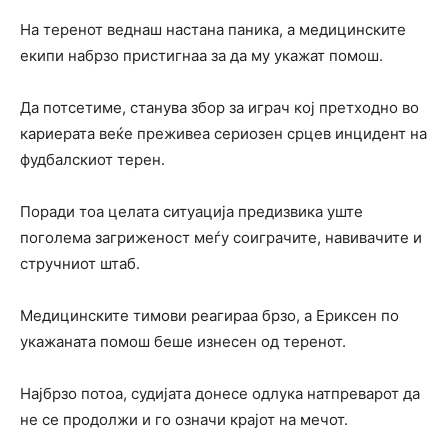
На теренот веднаш настана паника, а медицинските
екипи набрзо пристигнаа за да му укажат помош.
Да потсетиме, станува збор за играч кој претходно во
кариерата веќе преживеа сериозен срцев инцидент на
фудбалскиот терен.
Поради тоа целата ситуација предизвика уште
поголема загриженост меѓу соиграчите, навивачите и
стручниот штаб.
Медицинските тимови реагираа брзо, а Ериксен по
укажаната помош беше изнесен од теренот.
Најбрзо потоа, судијата донесе одлука натпреварот да
не се продолжи и го означи крајот на мечот.