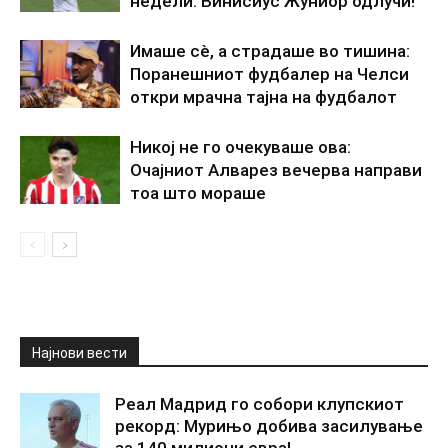
недели: Винисиус Жуниор одлучи!
Имаше сè, а страдаше во тишина:
Поранешниот фудбалер на Челси
откри мрачна тајна на фудбалот
Никој не го очекуваше ова:
Очајниот Алварез вечерва направи
тоа што мораше
Најнови вести
Реал Мадрид го собори клупскиот
рекорд: Мурињо добива засилување
за 140 милиони евра!