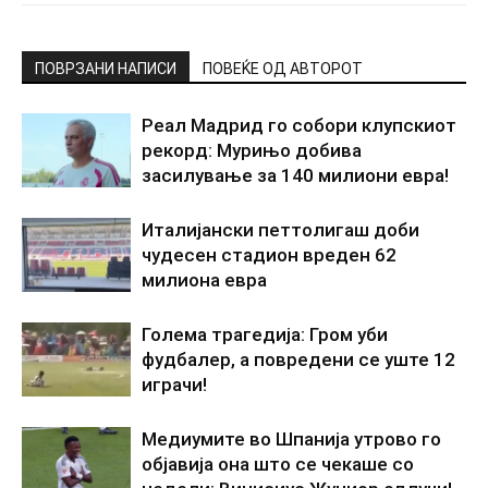
ПОВРЗАНИ НАПИСИ
ПОВЕЌЕ ОД АВТОРОТ
Реал Мадрид го собори клупскиот
рекорд: Мурињо добива
засилување за 140 милиони евра!
Италијански петтолигаш доби
чудесен стадион вреден 62
милиона евра
Голема трагедија: Гром уби
фудбалер, а повредени се уште 12
играчи!
Медиумите во Шпанија утрово го
објавија она што се чекаше со