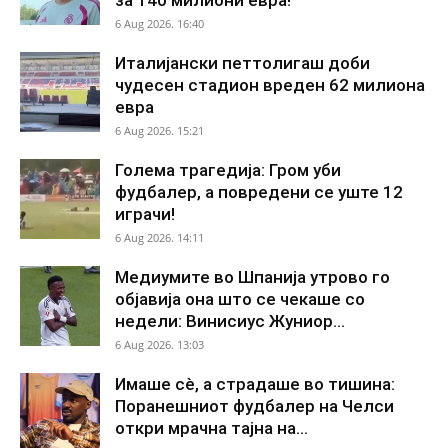
6 Aug 2026. 16:40
Италијански петтолигаш доби
чудесен стадион вреден 62 милиона
евра
6 Aug 2026. 15:21
Голема трагедија: Гром уби
фудбалер, а повредени се уште 12
играчи!
6 Aug 2026. 14:11
Медиумите во Шпанија утрово го
објавија она што се чекаше со
недели: Винисиус Жуниор...
6 Aug 2026. 13:03
Имаше сè, а страдаше во тишина:
Поранешниот фудбалер на Челси
откри мрачна тајна на...