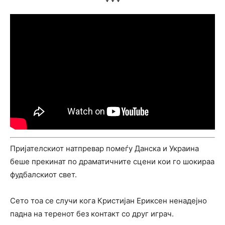
Пријателскиот натпревар помеѓу Данска и Украина
беше прекинат по драматичните сцени кои го шокираа
фудбалскиот свет.
Сето тоа се случи кога Кристијан Ериксен ненадејно
падна на теренот без контакт со друг играч.