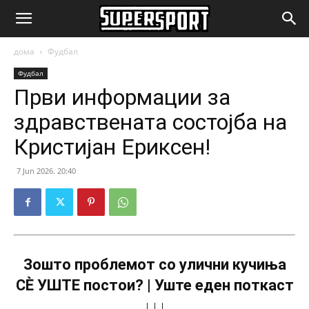
SuperSport.mk
дома
Фудбал
Фудбал
Први информации за
здравствената состојба на
Кристијан Ериксен!
7 Jun 2026. 20:40
Зошто проблемот со улични кучиња
СÈ УШТЕ постои? | Уште еден поткаст
↓↓↓