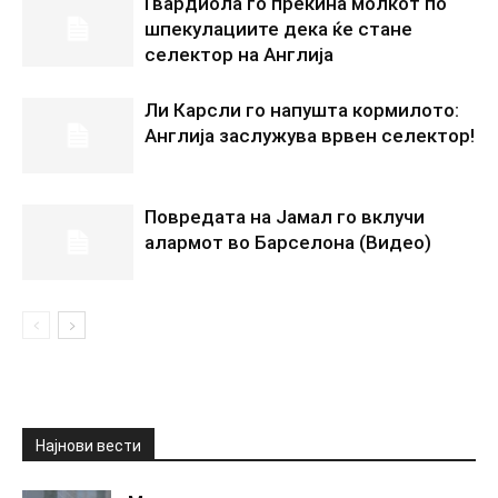
Гвардиола го прекина молкот по
шпекулациите дека ќе стане
селектор на Англија
Ли Карсли го напушта кормилото:
Англија заслужува врвен селектор!
Повредата на Јамал го вклучи
алармот во Барселона (Видео)
Најнови вести