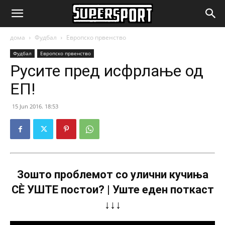
SuperSport.mk
дома
Фудбал
Европско првенство
Фудбал
Европско првенство
Русите пред исфрлање од
ЕП!
15 Jun 2016. 18:53
Зошто проблемот со улични кучиња
СÈ УШТЕ постои? | Уште еден поткаст
↓↓↓