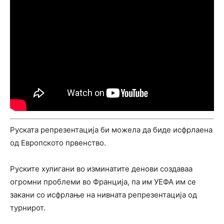
Руската репрезентација би можела да биде исфрлаена
од Европското првенство.
Руските хулигани во изминатите денови создаваа
огромни проблеми во Франција, па им УЕФА им се
закани со исфрлање на нивната репрезентација од
турнирот.