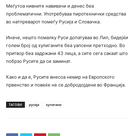
Меѓутоа нивните навивачи и денес беа
проблематични. Употребуваа пиротехнички средства
во натпреварот помеѓу Русија и Словачка.
Иначе, нешто помалку Руси допатуваа во Лил, бидејќи
голем број од хулиганите беа уапсени претходно. Во
притвор беа задржани 43 лица, а сите сега сакаат што
побрзо Русите да си заминат.
Како и да е, Русите внесоа немир на Европското
првенство и повеќе не се добродојдени во Франција.
ТАГОВИ
русија
хулигани