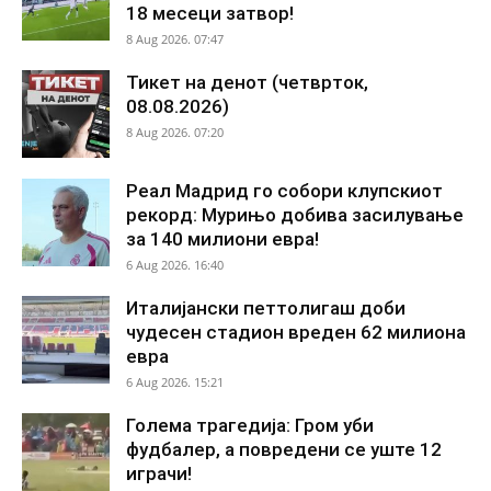
18 месеци затвор!
8 Aug 2026. 07:47
Тикет на денот (четврток,
08.08.2026)
8 Aug 2026. 07:20
Реал Мадрид го собори клупскиот
рекорд: Мурињо добива засилување
за 140 милиони евра!
6 Aug 2026. 16:40
Италијански петтолигаш доби
чудесен стадион вреден 62 милиона
евра
6 Aug 2026. 15:21
Голема трагедија: Гром уби
фудбалер, а повредени се уште 12
играчи!