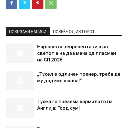
ПОВРЗАНИ НАПИСИ
ПОВЕЌЕ ОД АВТОРОТ
Најлошата репрезентација во
светот е на два меча од пласман
на СП 2026
„Тухел е одличен тренер, треба да
му дадеме шанса!“
Тухел го презема кормилото на
Англија: Горд сум!