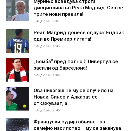
Мурињо воведува строга
дисциплина во Реал Мадрид: Ова се
трите нови правила!
8 Aug 2026. 12:01
Реал Мадрид донесе одлука: Ендрик
оди во Премиер лигата!
8 Aug 2026. 09:43
„Бомба“ пред полноќ: Ливерпул се
засили од Барселона!
8 Aug 2026. 09:04
Ова никогаш не му се случило на
Новак: Синер и Алкараз се
откажуваат, а...
8 Aug 2026. 08:45
Француски судија обвинет за
семејно насилство – му се заканува