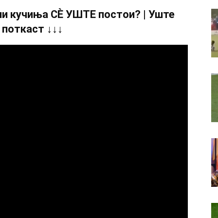
и кучиња СÈ УШТЕ постои? | Уште
 поткаст ↓↓↓