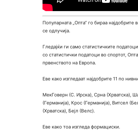
Популарната „Опта“ го бираа најдобрите в
се одлучија.
Гледајќи ги само статистичките податоци
со статистички податоци во спортот, Опта
првенството на Европа.
Еве како изгледаат најдобрите 11 по нивн
МекГоверн (С. Ирска), Срна (Хрватска), Ш
(Германија), Крос (Германија), Витсел (Бе
(Хрватска), Бејл (Велс).
Еве како тоа изгледа формациски.