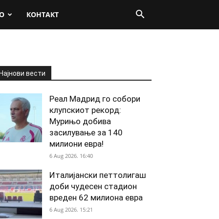
О
КОНТАКТ
Најнови вести
Реал Мадрид го собори
клупскиот рекорд:
Мурињо добива
засилување за 140
милиони евра!
6 Aug 2026. 16:40
Италијански петтолигаш
доби чудесен стадион
вреден 62 милиона евра
6 Aug 2026. 15:21