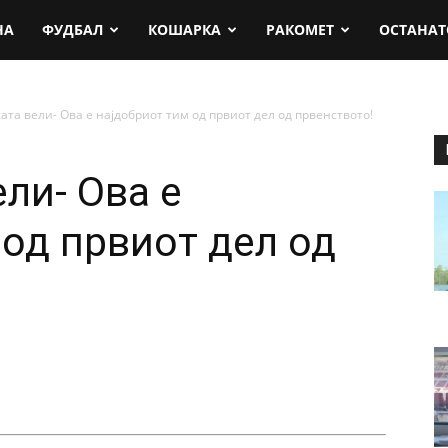
rt.mk
НА
ФУДБАЛ
КОШАРКА
РАКОМЕТ
ОСТАНАТ
ата вели- Ова е најдобриот тим од првиот дел од првенството!
ли- Ова е
 од првиот дел од