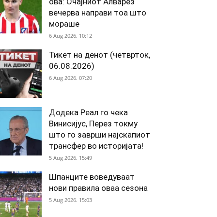
ова: Очајниот Алварез
вечерва направи тоа што
мораше
6 Aug 2026. 10:12
Тикет на денот (четврток,
06.08.2026)
6 Aug 2026. 07:20
Додека Реал го чека
Винисијус, Перез токму
што го заврши најскапиот
трансфер во историјата!
5 Aug 2026. 15:49
Шпанците воведуваат
нови правила оваа сезона
5 Aug 2026. 15:03