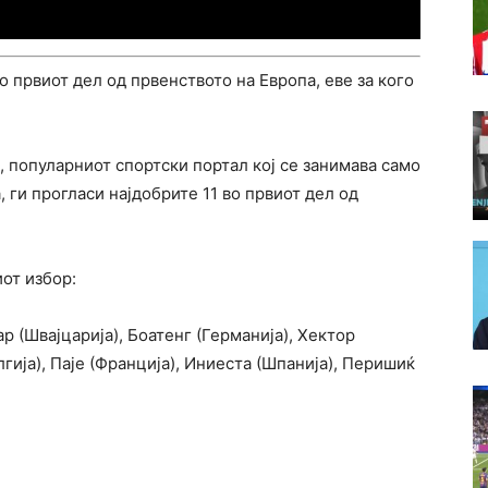
о првиот дел од првенството на Европа, еве за кого
, популарниот спортски портал кој се занимава само
, ги прогласи најдобрите 11 во првиот дел од
иот избор:
ар (Швајцарија), Боатенг (Германија), Хектор
лгија), Паје (Франција), Иниеста (Шпанија), Перишиќ