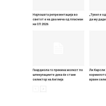
Најлошата репрезентација во
„Тухел е о
светот е на два меча од пласман
да му даде
на СП 2026
Гвардиола го прекина молкот по
Ли Карсли 
шпекулациите дека ќе стане
кормилото:
селектор на Англија
врвен селе