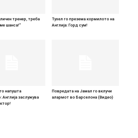
дличен тренер, треба
Тухел го презема кормилото на
ме шанса!“
Англија: Горд сум!
го напушта
Повредата на Јамал го вклучи
 Англија заслужува
алармот во Барселона (Видео)
ктор!