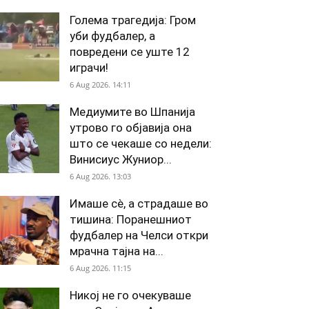
Голема трагедија: Гром
уби фудбалер, а
повредени се уште 12
играчи!
6 Aug 2026. 14:11
Медиумите во Шпанија
утрово го објавија она
што се чекаше со недели:
Винисиус Жуниор...
6 Aug 2026. 13:03
Имаше сè, а страдаше во
тишина: Поранешниот
фудбалер на Челси откри
мрачна тајна на...
6 Aug 2026. 11:15
Никој не го очекуваше