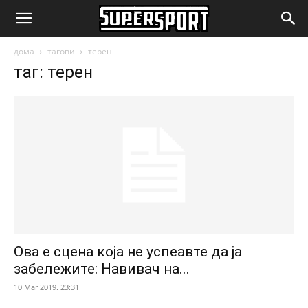
SuperSport.mk
дома
тагови
терен
таг: терен
Ова е сцена која не успеавте да ја
забележите: Навивач на...
10 Mar 2019. 23:31