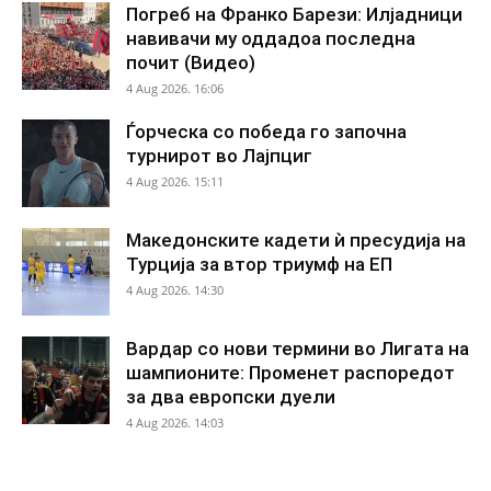
Погреб на Франко Барези: Илјадници
навивачи му оддадоа последна
почит (Видео)
4 Aug 2026. 16:06
Ѓорческа со победа го започна
турнирот во Лајпциг
4 Aug 2026. 15:11
Македонските кадети ѝ пресудија на
Турција за втор триумф на ЕП
4 Aug 2026. 14:30
Вардар со нови термини во Лигата на
шампионите: Променет распоредот
за два европски дуели
4 Aug 2026. 14:03