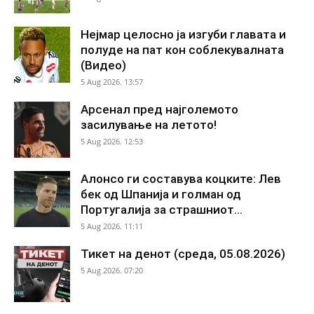
Нејмар целосно ја изгуби главата и
полуде на пат кон соблекувалната
(Видео)
5 Aug 2026. 13:57
Арсенал пред најголемото
засилување на летото!
5 Aug 2026. 12:53
Алонсо ги составува коцките: Лев
бек од Шпанија и голман од
Португалија за страшниот...
5 Aug 2026. 11:11
Тикет на денот (среда, 05.08.2026)
5 Aug 2026. 07:20