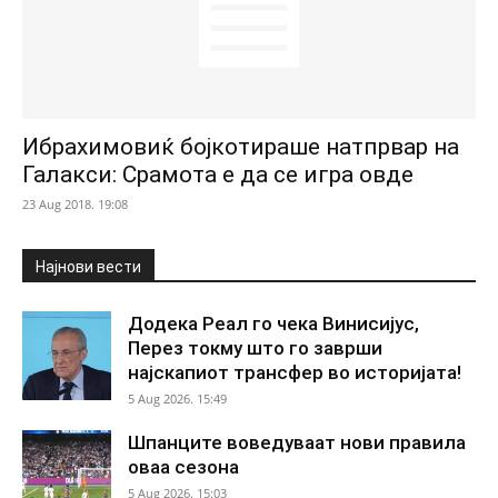
Ибрахимовиќ бојкотираше натпрвар на
Галакси: Срамота е да се игра овде
23 Aug 2018. 19:08
Најнови вести
Додека Реал го чека Винисијус,
Перез токму што го заврши
најскапиот трансфер во историјата!
5 Aug 2026. 15:49
Шпанците воведуваат нови правила
оваа сезона
5 Aug 2026. 15:03