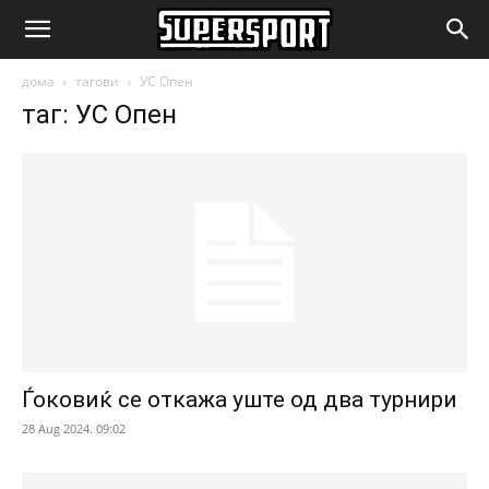
SuperSport.mk
дома
тагови
УС Опен
таг: УС Опен
Ѓоковиќ се откажа уште од два турнири
28 Aug 2024. 09:02