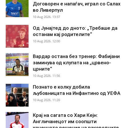
Договорен е напаѓач, играл со Салах
во Ливерпул
10 Aug 2026. 13:37
Од Јунајтед до дното: „Требаше да
останам кај родителите“
10 Aug 2026. 12:00
Вардар остана без тренер: Фабијани
заминува од клупата на „црвено-
црните“
10 Aug 2026. 11:56
Познато е колку добила
љубовницата на Инфантино од УЕФА
10 Aug 2026. 11:20
Крај на сагата со Хари Кејн:
Англичанецот им соопшти
конечното решение на раководните