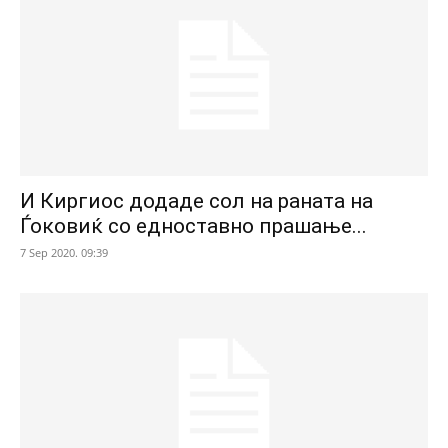
И Киргиос додаде сол на раната на
Ѓоковиќ со едноставно прашање...
7 Sep 2020. 09:39