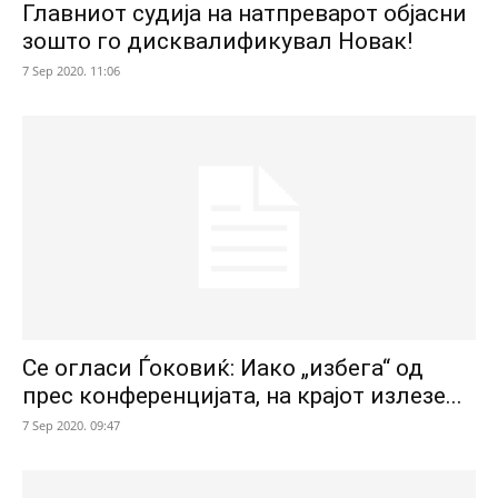
Главниот судија на натпреварот објасни
зошто го дисквалификувал Новак!
7 Sep 2020. 11:06
Се огласи Ѓоковиќ: Иако „избега“ од
прес конференцијата, на крајот излезе...
7 Sep 2020. 09:47