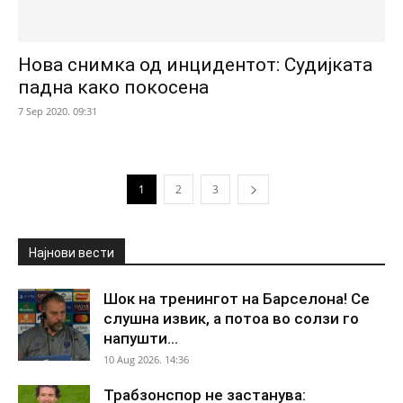
Нова снимка од инцидентот: Судијката
падна како покосена
7 Sep 2020. 09:31
1
2
3
Најнови вести
Шок на тренингот на Барселона! Се
слушна извик, а потоа во солзи го
напушти...
10 Aug 2026. 14:36
Трабзонспор не застанува: