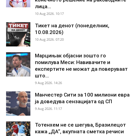
лица...
10 Aug 2026. 10:17
Тикет на денот (понеделник,
10.08.2026)
10 Aug 2026. 07:20
Марцињак објасни зошто го
помилува Меси: Навивачите и
експертите не можат да поверуваат
што...
9 Aug 2026. 14:26
Манчестер Сити за 100 милиони евра
ја доведува сензацијата од СП
9 Aug 2026. 11:17
Тотенхем не се шегува, Бразилецот
кажа „ДА“, вкупната сметка речиси