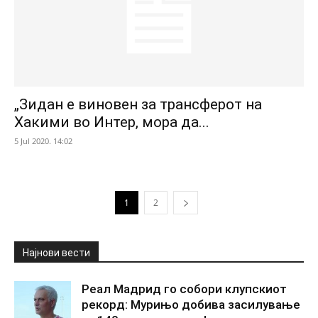
„Зидан е виновен за трансферот на
Хакими во Интер, мора да...
5 Jul 2020. 14:02
1
2
Најнови вести
Реал Мадрид го собори клупскиот
рекорд: Мурињо добива засилување