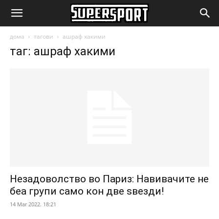
SuperSport.mk
дома
тагови
ашраф хакими
таг: ашраф хакими
Незадоволство во Париз: Навивачите не
беа групи само кон две ѕвезди!
14 Mar 2022. 18:21