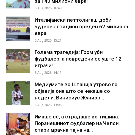
за 140 милиони евра!
6 Aug 2026. 16:40
Италијански петтолигаш доби
чудесен стадион вреден 62 милиона
евра
6 Aug 2026. 15:21
Голема трагедија: Гром уби
фудбалер, а повредени се уште 12
играчи!
6 Aug 2026. 14:11
Медиумите во Шпанија утрово го
објавија она што се чекаше со
недели: Винисиус Жуниор...
6 Aug 2026. 13:03
Имаше сè, а страдаше во тишина:
Поранешниот фудбалер на Челси
откри мрачна тајна на...