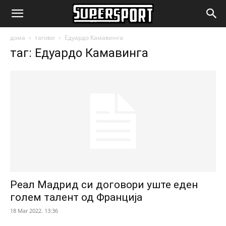
SuperSport.mk
дома
тагови
Едуардо Камавинга
таг: Едуардо Камавинга
Реал Мадрид си договори уште еден
голем талент од Франција
18 Mar 2022. 13:36