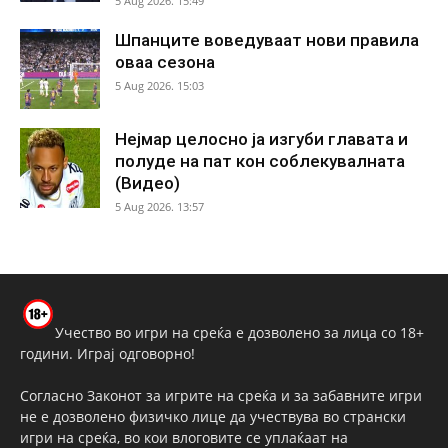
5 Aug 2026. 15:49
Шпанците воведуваат нови правила
оваа сезона
5 Aug 2026. 15:03
Нејмар целосно ја изгуби главата и
полуде на пат кон соблекувалната
(Видео)
5 Aug 2026. 13:57
Учество во игри на среќа е дозволено за лица со 18+
години. Играј одговорно!
Согласно Законот за игрите на среќа и за забавните игри
не е дозволено физичко лице да учествува во странски
игри на среќа, во кои влоговите се уплаќаат на