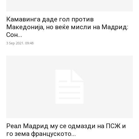
Камавинга даде гол против
Македонија, но веќе мисли на Мадрид:
Сон...
3 Sep 2021. 09:48
Реал Мадрид му се одмазди на ПСЖ и
го зема француското...