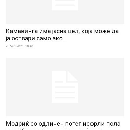
Камавинга има јасна цел, која може да
ја оствари само ако...
26 Sep 2021. 18:48
Модриќ со одличен потег исфрли пола