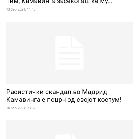
тим, Камавинга засекогаш ќе му...
13 Sep 2021. 11:43
Расистички скандал во Мадрид:
Камавинга е поцрн од својот костум!
10 Sep 2021. 23:32