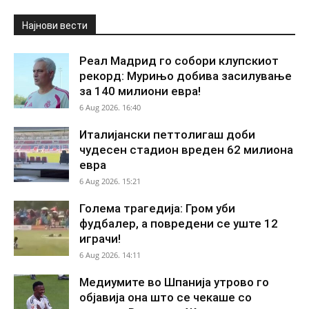
Најнови вести
Реал Мадрид го собори клупскиот
рекорд: Мурињо добива засилување
за 140 милиони евра!
6 Aug 2026. 16:40
Италијански петтолигаш доби
чудесен стадион вреден 62 милиона
евра
6 Aug 2026. 15:21
Голема трагедија: Гром уби
фудбалер, а повредени се уште 12
играчи!
6 Aug 2026. 14:11
Медиумите во Шпанија утрово го
објавија она што се чекаше со