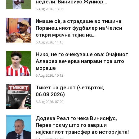
недели: Винисиус Жуниор...
6 Aug 2026. 13:03
Имаше сè, а страдаше во тишина:
Поранешниот фудбалер на Челси
откри мрачна тајна на...
6 Aug 2026. 11:15
Никој не го очекуваше ова: Очајниот
Алварез вечерва направи тоа што
мораше
6 Aug 2026. 10:12
Тикет на денот (четврток,
06.08.2026)
6 Aug 2026. 07:20
Додека Реал го чека Винисијус,
Перез токму што го заврши
најскапиот трансфер во историјата!