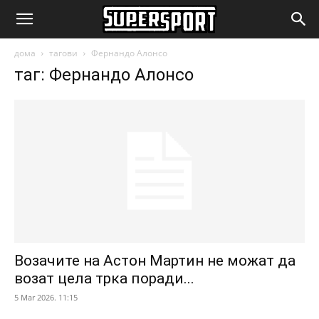
SuperSport.mk
дома
тагови
Фернандо Алонсо
таг: Фернандо Алонсо
Возачите на Астон Мартин не можат да
возат цела трка поради...
5 Mar 2026. 11:15