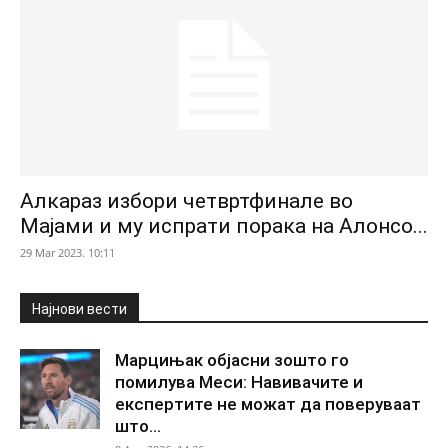
Алкараз избори четвртфинале во
Мајами и му испрати порака на Алонсо...
29 Mar 2023. 10:11
Најнови вести
Марцињак објасни зошто го
помилува Меси: Навивачите и
експертите не можат да поверуваат
што...