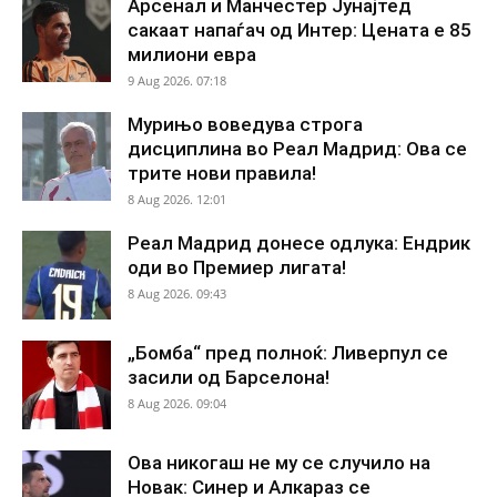
Арсенал и Манчестер Јунајтед
сакаат напаѓач од Интер: Цената е 85
милиони евра
9 Aug 2026. 07:18
Мурињо воведува строга
дисциплина во Реал Мадрид: Ова се
трите нови правила!
8 Aug 2026. 12:01
Реал Мадрид донесе одлука: Ендрик
оди во Премиер лигата!
8 Aug 2026. 09:43
„Бомба“ пред полноќ: Ливерпул се
засили од Барселона!
8 Aug 2026. 09:04
Ова никогаш не му се случило на
Новак: Синер и Алкараз се