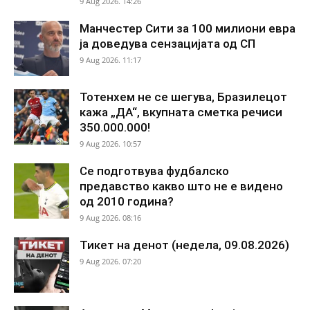
9 Aug 2026. 14:26
Манчестер Сити за 100 милиони евра
ја доведува сензацијата од СП
9 Aug 2026. 11:17
Тотенхем не се шегува, Бразилецот
кажа „ДА“, вкупната сметка речиси
350.000.000!
9 Aug 2026. 10:57
Се подготвува фудбалско
предавство какво што не е видено
од 2010 година?
9 Aug 2026. 08:16
Тикет на денот (недела, 09.08.2026)
9 Aug 2026. 07:20