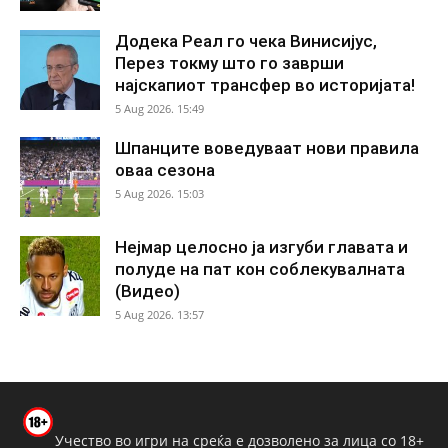
Додека Реал го чека Винисијус,
Перез токму што го заврши
најскапиот трансфер во историјата!
5 Aug 2026. 15:49
Шпанците воведуваат нови правила
оваа сезона
5 Aug 2026. 15:03
Нејмар целосно ја изгуби главата и
полуде на пат кон соблекувалната
(Видео)
5 Aug 2026. 13:57
Учество во игри на среќа е дозволено за лица со 18+