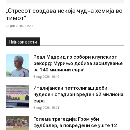
„Стресот создава некоја чудна хемија во
тимот“
24 Jun 2016. 23:20
Најнови вести
Реал Мадрид го собори клупскиот
рекорд: Мурињо добива засилување
за 140 милиони евра!
6 Aug 2026. 16:40
Италијански петтолигаш доби
чудесен стадион вреден 62 милиона
евра
6 Aug 2026. 15:21
Голема трагедија: Гром уби
фудбалер, а повредени се уште 12