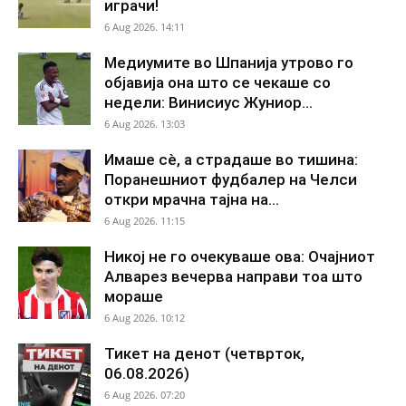
играчи!
6 Aug 2026. 14:11
Медиумите во Шпанија утрово го
објавија она што се чекаше со
недели: Винисиус Жуниор...
6 Aug 2026. 13:03
Имаше сè, а страдаше во тишина:
Поранешниот фудбалер на Челси
откри мрачна тајна на...
6 Aug 2026. 11:15
Никој не го очекуваше ова: Очајниот
Алварез вечерва направи тоа што
мораше
6 Aug 2026. 10:12
Тикет на денот (четврток,
06.08.2026)
6 Aug 2026. 07:20