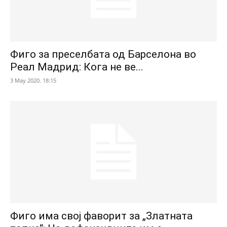
Фиго за преселбата од Барселона во
Реал Мадрид: Кога не ве...
3 May 2020. 18:15
Фиго има свој фаворит за „Златната