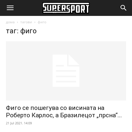
SuperSport.mk
дома
тагови
фиго
таг: фиго
Фиго се пошегува со висината на
Роберто Карлос, а Бразилецот „прсна“...
21 Jul 2021. 14:09