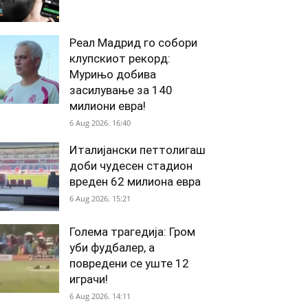
Реал Мадрид го собори
клупскиот рекорд:
Мурињо добива
засилување за 140
милиони евра!
6 Aug 2026. 16:40
Италијански петтолигаш
доби чудесен стадион
вреден 62 милиона евра
6 Aug 2026. 15:21
Голема трагедија: Гром
уби фудбалер, а
повредени се уште 12
играчи!
6 Aug 2026. 14:11