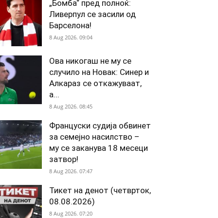
„Бомба“ пред полноќ:
Ливерпул се засили од
Барселона!
8 Aug 2026. 09:04
Ова никогаш не му се
случило на Новак: Синер и
Алкараз се откажуваат,
а...
8 Aug 2026. 08:45
Француски судија обвинет
за семејно насилство –
му се заканува 18 месеци
затвор!
8 Aug 2026. 07:47
Тикет на денот (четврток,
08.08.2026)
8 Aug 2026. 07:20