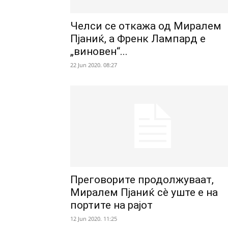
Челси се откажа од Миралем
Пјаниќ, а Френк Лампард е
„виновен“...
22 Jun 2020. 08:27
Преговорите продолжуваат,
Миралем Пјаниќ сè уште е на
портите на рајот
12 Jun 2020. 11:25