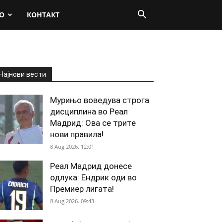
О
КОНТАКТ
Најнови вести
Мурињо воведува строга
дисциплина во Реал
Мадрид: Ова се трите
нови правила!
8 Aug 2026. 12:01
Реал Мадрид донесе
одлука: Ендрик оди во
Премиер лигата!
8 Aug 2026. 09:43