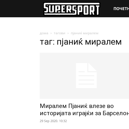
SuperSpo
ПОЧЕТ
дома
тагови
пјаниќ миралем
таг: пјаниќ миралем
Миралем Пјаниќ влезе во
историјата играјќи за Барсело
29 Sep 2020. 10:32