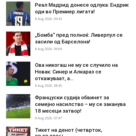
Реал Мадрид донесе одлука: Ендрик
оди во Премиер лигата!
8 Aug 2026. 09:43
„Бомба“ пред полноќ: Ливерпул се
засили од Барселона!
8 Aug 2026. 09:04
Ова никогаш не му се случило на
Новак: Синер и Алкараз се
откажуваат, а...
8 Aug 2026. 08:45
Француски судија обвинет за
семејно насилство – му се заканува
18 месеци затвор!
8 Aug 2026. 07:47
Тикет на денот (четврток,