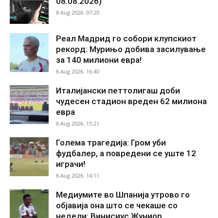
08.08.2026)
8 Aug 2026. 07:20
Реал Мадрид го собори клупскиот
рекорд: Мурињо добива засилување
за 140 милиони евра!
6 Aug 2026. 16:40
Италијански петтолигаш доби
чудесен стадион вреден 62 милиона
евра
6 Aug 2026. 15:21
Голема трагедија: Гром уби
фудбалер, а повредени се уште 12
играчи!
6 Aug 2026. 14:11
Медиумите во Шпанија утрово го
објавија она што се чекаше со
недели: Винисиус Жуниор...