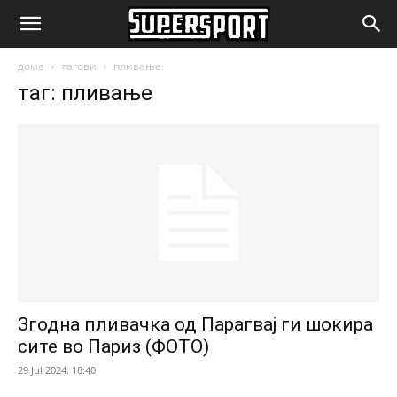
SuperSport.mk
дома
тагови
пливање
таг: пливање
Згодна пливачка од Парагвај ги шокира
сите во Париз (ФОТО)
29 Jul 2024. 18:40