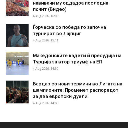
навивачи му оддадоа последна
почит (Видео)
4 Aug 2026. 16:06
Ѓорческа со победа го започна
турнирот во Лајпциг
4 Aug 2026. 15:11
Македонските кадети ѝ пресудија на
Турција за втор триумф на ЕП
4 Aug 2026. 14:30
Вардар со нови термини во Лигата на
шампионите: Променет распоредот
за два европски дуели
4 Aug 2026. 14:03