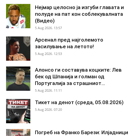
Нејмар целосно ја изгуби главата и
полуде на пат кон соблекувалната
(Видео)
5 Aug 2026. 13:57
Арсенал пред најголемото
засилување на летото!
5 Aug 2026. 12:53
Алонсо ги составува коцките: Лев
бек од Шпанија и голман од
Португалија за страшниот...
5 Aug 2026. 11:11
Тикет на денот (среда, 05.08.2026)
5 Aug 2026. 07:20
Погреб на Франко Барези: Илјадници