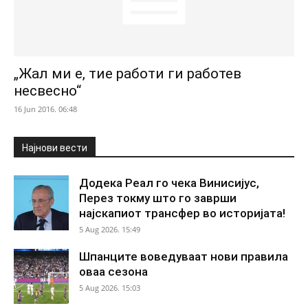
„Жал ми е, тие работи ги работев
несвесно“
16 Jun 2016. 06:48
Најнови вести
Додека Реал го чека Винисијус,
Перез токму што го заврши
најскапиот трансфер во историјата!
5 Aug 2026. 15:49
Шпанците воведуваат нови правила
оваа сезона
5 Aug 2026. 15:03