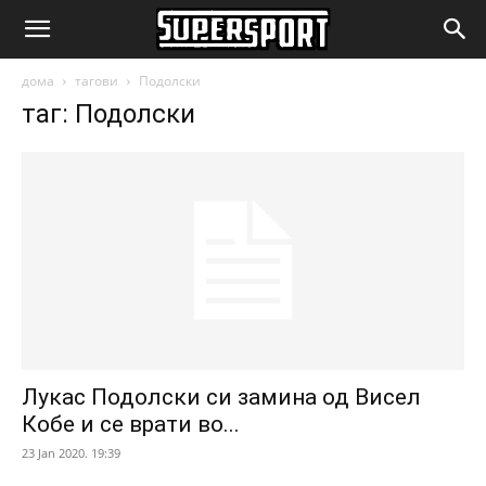
SuperSport.mk
дома
тагови
Подолски
таг: Подолски
Лукас Подолски си замина од Висел
Кобе и се врати во...
23 Jan 2020. 19:39