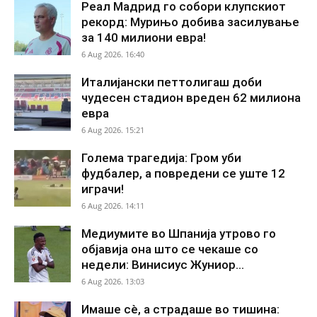
Реал Мадрид го собори клупскиот
рекорд: Мурињо добива засилување
за 140 милиони евра!
6 Aug 2026. 16:40
Италијански петтолигаш доби
чудесен стадион вреден 62 милиона
евра
6 Aug 2026. 15:21
Голема трагедија: Гром уби
фудбалер, а повредени се уште 12
играчи!
6 Aug 2026. 14:11
Медиумите во Шпанија утрово го
објавија она што се чекаше со
недели: Винисиус Жуниор...
6 Aug 2026. 13:03
Имаше сè, а страдаше во тишина: