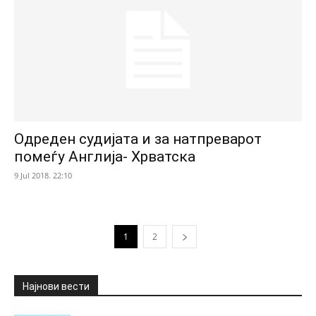
Одреден судијата и за натпреварот
помеѓу Англија- Хрватска
9 Jul 2018. 22:10
1
2
Најнови вести