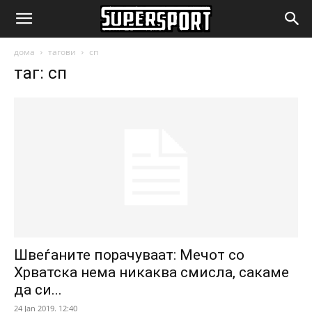
SuperSport.mk
дома
тагови
сп
таг: сп
Швеѓаните порачуваат: Мечот со
Хрватска нема никаква смисла, сакаме
да си...
24 Jan 2019. 12:40