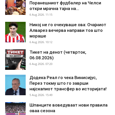
Поранешниот фудбалер на Челси
откри мрачна тајна на...
6 Aug 2026. 11:15
Никој не го очекуваше ова: Очајниот
Алварез вечерва направи тоа што
мораше
6 Aug 2026. 10:12
Тикет на денот (четврток,
06.08.2026)
6 Aug 2026. 07:20
Додека Реал го чека Винисијус,
Перез токму што го заврши
најскапиот трансфер во историјата!
5 Aug 2026. 15:49
Шпанците воведуваат нови правила
оваа сезона