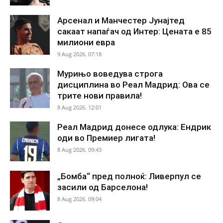
Арсенал и Манчестер Јунајтед
сакаат напаѓач од Интер: Цената е 85
милиони евра
9 Aug 2026. 07:18
Мурињо воведува строга
дисциплина во Реал Мадрид: Ова се
трите нови правила!
8 Aug 2026. 12:01
Реал Мадрид донесе одлука: Ендрик
оди во Премиер лигата!
8 Aug 2026. 09:43
„Бомба“ пред полноќ: Ливерпул се
засили од Барселона!
8 Aug 2026. 09:04