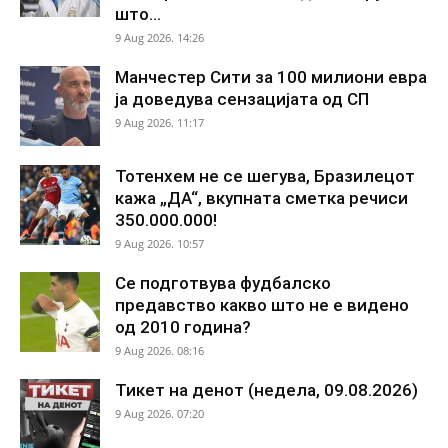
што...
9 Aug 2026. 14:26
Манчестер Сити за 100 милиони евра
ја доведува сензацијата од СП
9 Aug 2026. 11:17
Тотенхем не се шегува, Бразилецот
кажа „ДА“, вкупната сметка речиси
350.000.000!
9 Aug 2026. 10:57
Се подготвува фудбалско
предавство какво што не е видено
од 2010 година?
9 Aug 2026. 08:16
Тикет на денот (недела, 09.08.2026)
9 Aug 2026. 07:20