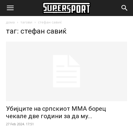
SuperSport.mk
дома
тагови
стефан савиќ
таг: стефан савиќ
Убијците на српскиот ММА борец
чекале две години за да му...
27 Feb 2024. 17:51